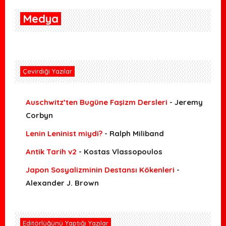
Medya
Çevirdiği Yazılar
Auschwitz’ten Bugüne Faşizm Dersleri
- Jeremy
Corbyn
Lenin Leninist miydi?
- Ralph Miliband
Antik Tarih v2
- Kostas Vlassopoulos
Japon Sosyalizminin Destansı Kökenleri
-
Alexander J. Brown
Editörlüğünü Yaptığı Yazılar