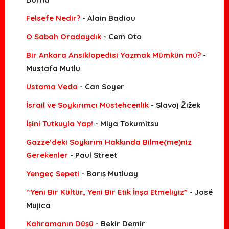
Felsefe Nedir?
- Alain Badiou
O Sabah Oradaydık
- Cem Oto
Bir Ankara Ansiklopedisi Yazmak Mümkün mü?
-
Mustafa Mutlu
Ustama Veda
- Can Soyer
İsrail ve Soykırımcı Müstehcenlik
- Slavoj Žižek
İşini Tutkuyla Yap!
- Miya Tokumitsu
Gazze’deki Soykırım Hakkında Bilme(me)niz
Gerekenler
- Paul Street
Yengeç Sepeti
- Barış Mutluay
“Yeni Bir Kültür, Yeni Bir Etik İnşa Etmeliyiz”
- José
Mujica
Kahramanın Düşü
- Bekir Demir