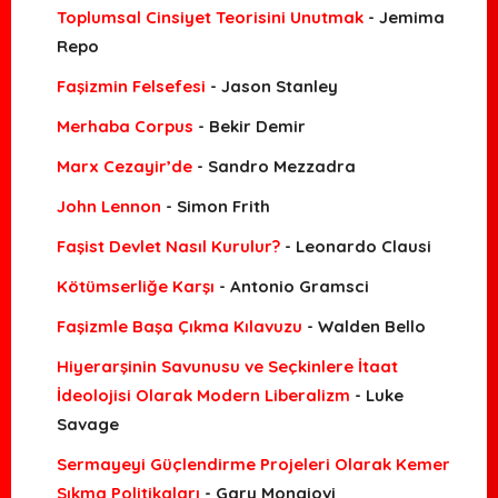
Toplumsal Cinsiyet Teorisini Unutmak
- Jemima
Repo
Faşizmin Felsefesi
- Jason Stanley
Merhaba Corpus
- Bekir Demir
Marx Cezayir’de
- Sandro Mezzadra
John Lennon
- Simon Frith
Faşist Devlet Nasıl Kurulur?
- Leonardo Clausi
Kötümserliğe Karşı
- Antonio Gramsci
Faşizmle Başa Çıkma Kılavuzu
- Walden Bello
Hiyerarşinin Savunusu ve Seçkinlere İtaat
İdeolojisi Olarak Modern Liberalizm
- Luke
Savage
Sermayeyi Güçlendirme Projeleri Olarak Kemer
Sıkma Politikaları
- Gary Mongiovi