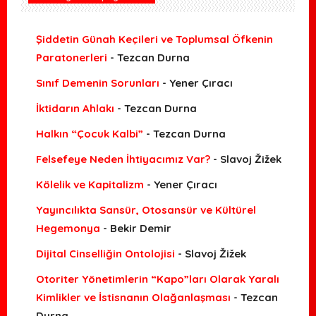
Şiddetin Günah Keçileri ve Toplumsal Öfkenin
Paratonerleri
- Tezcan Durna
Sınıf Demenin Sorunları
- Yener Çıracı
İktidarın Ahlakı
- Tezcan Durna
Halkın “Çocuk Kalbi”
- Tezcan Durna
Felsefeye Neden İhtiyacımız Var?
- Slavoj Žižek
Kölelik ve Kapitalizm
- Yener Çıracı
Yayıncılıkta Sansür, Otosansür ve Kültürel
Hegemonya
- Bekir Demir
Dijital Cinselliğin Ontolojisi
- Slavoj Žižek
Otoriter Yönetimlerin “Kapo”ları Olarak Yaralı
Kimlikler ve İstisnanın Olağanlaşması
- Tezcan
Durna