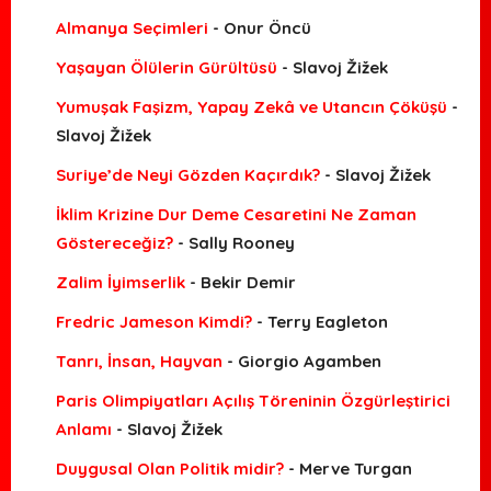
Almanya Seçimleri
- Onur Öncü
Yaşayan Ölülerin Gürültüsü
- Slavoj Žižek
Yumuşak Faşizm, Yapay Zekâ ve Utancın Çöküşü
-
Slavoj Žižek
Suriye’de Neyi Gözden Kaçırdık?
- Slavoj Žižek
İklim Krizine Dur Deme Cesaretini Ne Zaman
Göstereceğiz?
- Sally Rooney
Zalim İyimserlik
- Bekir Demir
Fredric Jameson Kimdi?
- Terry Eagleton
Tanrı, İnsan, Hayvan
- Giorgio Agamben
Paris Olimpiyatları Açılış Töreninin Özgürleştirici
Anlamı
- Slavoj Žižek
Duygusal Olan Politik midir?
- Merve Turgan