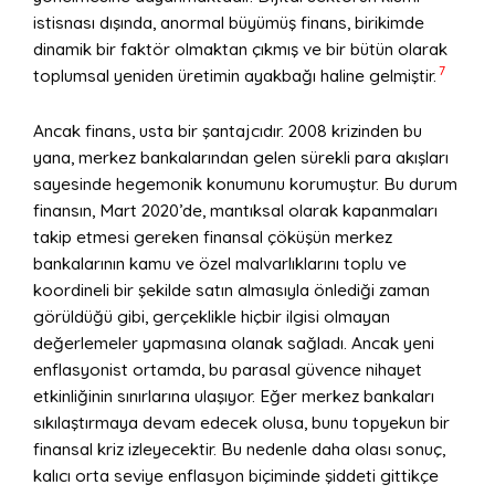
istisnası dışında, anormal büyümüş finans, birikimde
dinamik bir faktör olmaktan çıkmış ve bir bütün olarak
7
toplumsal yeniden üretimin ayakbağı haline gelmiştir.
Ancak finans, usta bir şantajcıdır. 2008 krizinden bu
yana, merkez bankalarından gelen sürekli para akışları
sayesinde hegemonik konumunu korumuştur. Bu durum
finansın, Mart 2020’de, mantıksal olarak kapanmaları
takip etmesi gereken finansal çöküşün merkez
bankalarının kamu ve özel malvarlıklarını toplu ve
koordineli bir şekilde satın almasıyla önlediği zaman
görüldüğü gibi, gerçeklikle hiçbir ilgisi olmayan
değerlemeler yapmasına olanak sağladı. Ancak yeni
enflasyonist ortamda, bu parasal güvence nihayet
etkinliğinin sınırlarına ulaşıyor. Eğer merkez bankaları
sıkılaştırmaya devam edecek olusa, bunu topyekun bir
finansal kriz izleyecektir. Bu nedenle daha olası sonuç,
kalıcı orta seviye enflasyon biçiminde şiddeti gittikçe