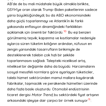
AB’de de bu mali müdahale büyük olmakla birlikte,
GSYH’ye oran olarak Trump-Biden paketlerinin sadece
yarısı büyüklüğündeydi; bu da ABD ekonomisindeki
daha güçlü toparlanmayı ve Atlantik’in iki farklı
yakasında enflasyon dinamiğindeki farklılıkları
10
açıklamak için önemli bir faktördü.
Bu eşi benzeri
görülmemiş teşvik; kapanma ve kısıtlamalar nedeniyle
aylarca süren tüketim kıtlığının ardından, nüfusun en
zengin yarısındaki tasarrufların birikimiyle de
desteklenerek talebin çok hızlı bir şekilde
toparlanmasını sağladı. Talepteki niceliksel artış,
niteliksel bir değişimle daha da büyüdü. Harcamalarını
sosyal mesafeli normlara göre ayarlayan tüketiciler,
talebi hizmet sektöründen mamul mallara kaydırarak
fabrikalar, taşımacılık ve perakende hizmetleri üzerinde
daha fazla baskı oluşturdu. Otomobil endüstrisinin
ticaret dergisi
Motor Trend
, bu sektördeki fiyat artışının
11
arkasındaki işleyişe dair çarpıcı bir örnek sunuyor
: