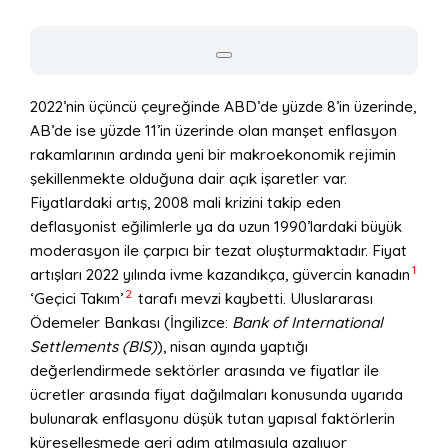
2022’nin üçüncü çeyreğinde ABD’de yüzde 8’in üzerinde,
AB’de ise yüzde 11’in üzerinde olan manşet enflasyon
rakamlarının ardında yeni bir makroekonomik rejimin
şekillenmekte olduğuna dair açık işaretler var.
Fiyatlardaki artış, 2008 mali krizini takip eden
deflasyonist eğilimlerle ya da uzun 1990’lardaki büyük
moderasyon ile çarpıcı bir tezat oluşturmaktadır. Fiyat
1
artışları 2022 yılında ivme kazandıkça, güvercin kanadın
2
‘Geçici Takım’
tarafı mevzi kaybetti. Uluslararası
Ödemeler Bankası (İngilizce:
Bank of International
Settlements (BIS)
), nisan ayında yaptığı
değerlendirmede sektörler arasında ve fiyatlar ile
ücretler arasında fiyat dağılmaları konusunda uyarıda
bulunarak enflasyonu düşük tutan yapısal faktörlerin
küreselleşmede geri adım atılmasıyla azalıyor