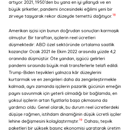
artıyor. 2021, 1950’den bu yana en iyi yıllarıydı ve en
büyük şirketler, pandemi öncesindeki eğilimi yeni bir
18
zirveye taşıyarak rekor düzeyde temettü dağıtıyor.
Amerikan işçisi için bunun doğrudan sonuçları karmaşık
olmuştur. Bir taraftan, işçilerin reel ücretleri
düşmektedir: ABD özel sektöründe ortalama saatlik
kazançlar Ocak 2021 ile Ekim 2022 arasında yüzde 4,2
oranında düşmüştür. Öte yandan, işgücü gelirleri
pandemi sırasında büyük mali transferlerle telafi edildi.
Trump-Biden teşvikleri yalnızca kâr düzeylerini
kurtarmak ve en zenginleri daha da zenginleştirmekle
kalmadı, aynı zamanda işçilerin pazarlık gücünün emeğin
payını savunmak için yeterli olmadığı bir bağlamda, en
yoksul işçilerin artan fiyatlarla başa çıkmasına da
yardımcı oldu. Genel olarak, bu durum reel ücretlerdeki
düşüşe rağmen, istihdam dinamiğinin düşük ücretli işçiler
19
lehine değişmesini kolaylaştırmıştır.
Dahası, teşvik
paketleri bir yüksek basınç ekonomisi yaratarak üretim