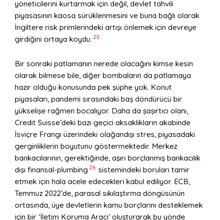
yöneticilerini kurtarmak için değil, devlet tahvili
piyasasının kaosa sürüklenmesini ve buna bağlı olarak
İngiltere risk primlerindeki artışı önlemek için devreye
25
girdiğini ortaya koydu.
Bir sonraki patlamanın nerede olacağını kimse kesin
olarak bilmese bile, diğer bombaların da patlamaya
hazır olduğu konusunda pek şüphe yok. Konut
piyasaları, pandemi sırasındaki baş döndürücü bir
yükselişe rağmen bocalıyor. Daha da şaşırtıcı olanı,
Credit Suisse’deki bazı geçici aksaklıkların akabinde
İsviçre Frangı üzerindeki olağandışı stres, piyasadaki
gerginliklerin boyutunu göstermektedir. Merkez
bankacılarının, gerektiğinde, aşırı borçlanmış bankacılık
26
dışı finansal-plumbing
sistemindeki boruları tamir
etmek için hala acele edecekleri kabul ediliyor. ECB,
Temmuz 2022’de, parasal sıkılaştırma döngüsünün
ortasında, üye devletlerin kamu borçlarını desteklemek
için bir ‘İletim Koruma Aracı’ oluşturarak bu yönde