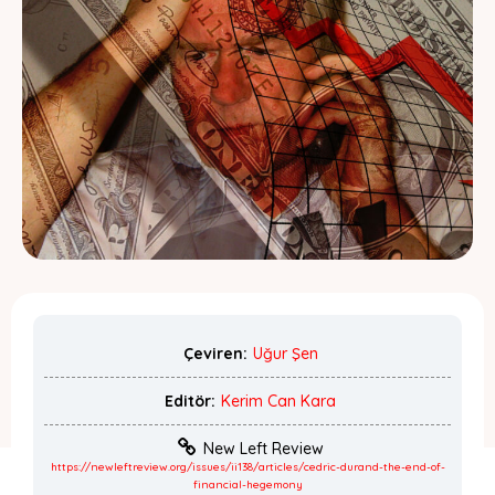
Çeviren:
Uğur Şen
Editör:
Kerim Can Kara
New Left Review
https://newleftreview.org/issues/ii138/articles/cedric-durand-the-end-of-
financial-hegemony