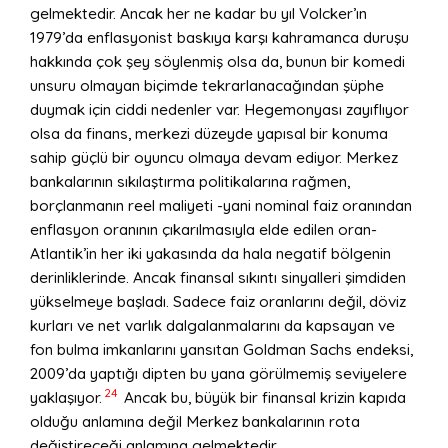
gelmektedir. Ancak her ne kadar bu yıl Volcker’ın
1979’da enflasyonist baskıya karşı kahramanca duruşu
hakkında çok şey söylenmiş olsa da, bunun bir komedi
unsuru olmayan biçimde tekrarlanacağından şüphe
duymak için ciddi nedenler var. Hegemonyası zayıflıyor
olsa da finans, merkezi düzeyde yapısal bir konuma
sahip güçlü bir oyuncu olmaya devam ediyor. Merkez
bankalarının sıkılaştırma politikalarına rağmen,
borçlanmanın reel maliyeti -yani nominal faiz oranından
enflasyon oranının çıkarılmasıyla elde edilen oran-
Atlantik’in her iki yakasında da hala negatif bölgenin
derinliklerinde. Ancak finansal sıkıntı sinyalleri şimdiden
yükselmeye başladı. Sadece faiz oranlarını değil, döviz
kurları ve net varlık dalgalanmalarını da kapsayan ve
fon bulma imkanlarını yansıtan Goldman Sachs endeksi,
2009’da yaptığı dipten bu yana görülmemiş seviyelere
24
yaklaşıyor.
Ancak bu, büyük bir finansal krizin kapıda
olduğu anlamına değil Merkez bankalarının rota
değiştireceği anlamına gelmektedir.