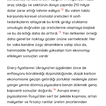
araç olduğu ve sektörün dünya çapında 210 milyar
12
dolar zarar ettiği tahmin ediliyor.
Bu vahim tablo
karşısında küresel otomobil üreticileri A sınıfı
tedarikçilerini atlayarak bu kritik girdiyi stoklama
umuduyla doğrudan çip üreticilerine ulaşmaya başladı
13
ve bu da kıtlığı daha da arttırdı.
Yarı iletkenler örneği
daha genel bir noktayı gözler önüne sermektedir. Her
bir vaka kendine özgü dinamiklere sahip olsa da,
hammadde fiyatlarındaki yükselişin tüm ekonomiyi
etkileyen sonuçları vardır.
Enerji fiyatlarının Ukrayna’nın işgalinden önce de
enflasyonu körüklediği düşünüldüğünde, düşük karbon
ekonomisine geçişin getirdiği zorluklar nedeniyle zaten
yangın yerine dönmüş piyasalara benzin dökmek geniş
14
kapsamlı sonuçlar doğurdu.
Avrupa enerji
piyasalarının Rusya’dan sert bir şekilde kopması; artan
maliyetler ve fırsatçı rantlar üretim zincirlerinden