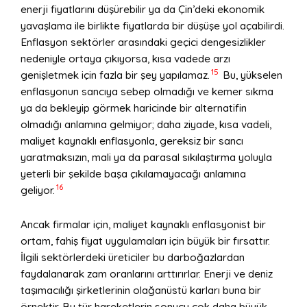
enerji fiyatlarını düşürebilir ya da Çin’deki ekonomik
yavaşlama ile birlikte fiyatlarda bir düşüşe yol açabilirdi.
Enflasyon sektörler arasındaki geçici dengesizlikler
nedeniyle ortaya çıkıyorsa, kısa vadede arzı
15
genişletmek için fazla bir şey yapılamaz.
Bu, yükselen
enflasyonun sancıya sebep olmadığı ve kemer sıkma
ya da bekleyip görmek haricinde bir alternatifin
olmadığı anlamına gelmiyor; daha ziyade, kısa vadeli,
maliyet kaynaklı enflasyonla, gereksiz bir sancı
yaratmaksızın, mali ya da parasal sıkılaştırma yoluyla
yeterli bir şekilde başa çıkılamayacağı anlamına
16
geliyor.
Ancak firmalar için, maliyet kaynaklı enflasyonist bir
ortam, fahiş fiyat uygulamaları için büyük bir fırsattır.
İlgili sektörlerdeki üreticiler bu darboğazlardan
faydalanarak zam oranlarını arttırırlar. Enerji ve deniz
taşımacılığı şirketlerinin olağanüstü karları buna bir
örnektir. Bu tür hareketlerin sonucu çok daha büyük