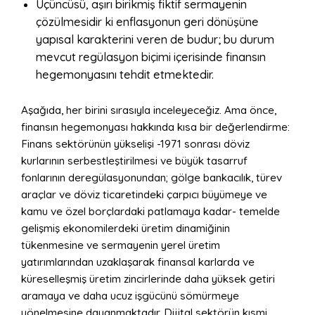
Üçüncüsü, aşırı birikmiş fiktif sermayenin
çözülmesidir ki enflasyonun geri dönüşüne
yapısal karakterini veren de budur; bu durum
mevcut regülasyon biçimi içerisinde finansın
hegemonyasını tehdit etmektedir.
Aşağıda, her birini sırasıyla inceleyeceğiz. Ama önce,
finansın hegemonyası hakkında kısa bir değerlendirme:
Finans sektörünün yükselişi -1971 sonrası döviz
kurlarının serbestleştirilmesi ve büyük tasarruf
fonlarının deregülasyonundan; gölge bankacılık, türev
araçlar ve döviz ticaretindeki çarpıcı büyümeye ve
kamu ve özel borçlardaki patlamaya kadar- temelde
gelişmiş ekonomilerdeki üretim dinamiğinin
tükenmesine ve sermayenin yerel üretim
yatırımlarından uzaklaşarak finansal karlarda ve
küreselleşmiş üretim zincirlerinde daha yüksek getiri
aramaya ve daha ucuz işgücünü sömürmeye
yönelmesine dayanmaktadır. Dijital sektörün kısmi