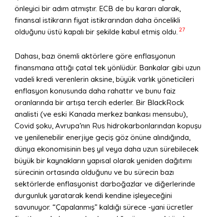
önleyici bir adım atmıştır. ECB de bu kararı alarak,
finansal istikrarın fiyat istikrarından daha öncelikli
27
olduğunu üstü kapalı bir şekilde kabul etmiş oldu.
Dahası, bazı önemli aktörlere göre enflasyonun
finansmana attığı çatal tek yönlüdür. Bankalar gibi uzun
vadeli kredi verenlerin aksine, büyük varlık yöneticileri
enflasyon konusunda daha rahattır ve bunu faiz
oranlarında bir artışa tercih ederler. Bir BlackRock
analisti (ve eski Kanada merkez bankası mensubu),
Covid şoku, Avrupa’nın Rus hidrokarbonlarından kopuşu
ve yenilenebilir enerjiye geçiş göz önüne alındığında,
dünya ekonomisinin beş yıl veya daha uzun sürebilecek
büyük bir kaynakların yapısal olarak yeniden dağıtımı
sürecinin ortasında olduğunu ve bu sürecin bazı
sektörlerde enflasyonist darboğazlar ve diğerlerinde
durgunluk yaratarak kendi kendine işleyeceğini
savunuyor. “Çapalanmış” kaldığı sürece -yani ücretler