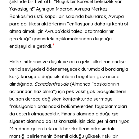
şeklinde bir tivit attı. “Büyük bir küresel belirsizlik var.
Yavaşlayın!” Aynı gün Macron, Avrupa Merkez
Bankası’na üstü kapalı bir saldırıda bulunarak, Avrupa
para politikası aktörlerinin “enflasyonu daha iyi kontrol
altına almak için Avrupa’daki talebi azaltmalarının
gerektiği” yönündeki açıklamalarından duyduğu
6
endişeyi dile getirdi.
Halk sınıflarının ve düşük ve orta gelirli ülkelerin endişe
verici seviyedeki ödenemeyecek durumdaki borçlarıyla
karşı karşıya olduğu sıkıntıların boyutları göz önüne
alındığında,
Schadenfreude
(Almanca “başkalarının
acılarından haz alma”) için pek vakit yok. Sosyalistlerin
bu son derece değişken konjonktürde sermaye
fraksiyonları arasındaki bölünmelerden faydalanmaları
da yeterli olmayacaktır. Finans alanında olduğu gibi
siyaset alanında da istikrarsızlık işin ciddiyetini arttırıyor.
Meydana gelen tektonik hareketlerin arkasındaki
mantığı belirlemenin önemli olduğu yüksek riskli bir