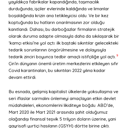
yayıldıkça fabrikalar kapandığında, taşımacılık
durduğunda, işçiler evlerinde kaldığında ve limanlar
boşaldığında krizin ana tetikleyicisi oldu. Ve bir kez
koptuğunda bu hatların onarılmasının zor olduğu
kanıtlandı. Dahası, bu darboğazlar firmaların stratejik
olarak duruma adapte olmasıyla daha da sıkılaşarak bir
‘kamçı etkisi’ne yol açtı: ilk baştaki sıkıntılar gelecekteki
tedarik sorunlarının öngörülmesine ve dolayısıyla
9
tedarik zinciri boyunca tedbir amaçlı istifçiliğe yol açtı.
Çin’in dünyanın önemli üretim merkezlerini etkileyen sıfır
Covid karantinaları, bu sıkıntıları 2022 yılına kadar
devam ettirdi.
Bu esnada, gelişmiş kapitalist ülkelerde yoksullaşma ve
seri iflaslar sarmalını önlemeyi amaçlayan etkin devlet
müdahaleleri, ekonomilerini likiditeye boğdu. ABD’de,
Mart 2020 ile Mart 2021 arasında şahit olduğumuz
olağandışı finansal teşvik 5 trilyon doların üzerine, yani
gayrisafi yurtiçi hasılanın (GSYH) dörtte birine çıktı.