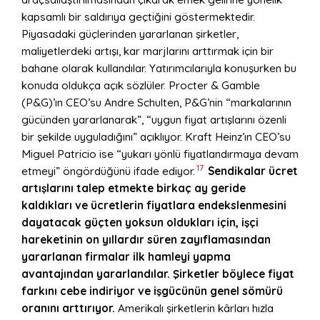
kapsamlı bir saldırıya geçtiğini göstermektedir.
Piyasadaki güçlerinden yararlanan şirketler,
maliyetlerdeki artışı, kar marjlarını arttırmak için bir
bahane olarak kullandılar. Yatırımcılarıyla konuşurken bu
konuda oldukça açık sözlüler. Procter & Gamble
(P&G)’ın CEO’su Andre Schulten, P&G’nin “markalarının
gücünden yararlanarak”, “uygun fiyat artışlarını özenli
bir şekilde uyguladığını” açıklıyor. Kraft Heinz’ın CEO’su
Miguel Patricio ise “yukarı yönlü fiyatlandırmaya devam
17
etmeyi” öngördüğünü ifade ediyor.
Sendikalar ücret
artışlarını talep etmekte birkaç ay geride
kaldıkları ve ücretlerin fiyatlara endekslenmesini
dayatacak güçten yoksun oldukları için, işçi
hareketinin on yıllardır süren zayıflamasından
yararlanan firmalar ilk hamleyi yapma
avantajından yararlandılar. Şirketler böylece fiyat
farkını cebe indiriyor ve işgücünün genel sömürü
oranını arttırıyor.
Amerikalı şirketlerin kârları hızla