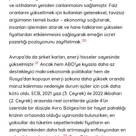
ve istihdamın yeniden canlanmasını sağlamıştır. Faiz
oranlarını yükseltmek için kullanılan geleneksel, tavizsiz
argümanın temeli budur – ekonomiyi soğutarak,
insanları işlerinden atarak ve hane halklarının yükselen
fiyatlardan etkilenmesini sağlayarak emeğin ücret
20
pazarlığı pozisyonunu zayıflatmak.
Avrupa’da da şirket karları, enerji hisseler sayesinde
21
yükselmiştir.
Ancak hem ABD’ye kıyasla daha az
destekleyici makroekonomik politikalar hem de
Rusya’dan kopuşun enerji şokuna daha yüksek oranda
maruz kalınması nedeniyle durum işçiler için çok daha
kötü oldu. ECB, 2021 yazı (3. Çeyrek) ile 2022 ilkbaharı
(2. Çeyrek) arasında reel ücretlerde yüzde 4’ün
üzerinde bir düşüşle Avro Bölgesi’nin bir hayat pahalılığı
krizinin ortasında olduğu uyarısında bulunurken, en
yoksullar da tüketim sepetlerindeki fiyatların en
zenginlerinkinden daha hızlı artmasıyla enflasyondan en
22