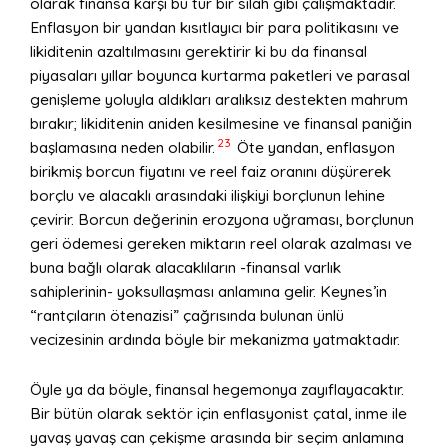
olarak finansa karşı bu tür bir silah gibi çalışmaktadır.
Enflasyon bir yandan kısıtlayıcı bir para politikasını ve
likiditenin azaltılmasını gerektirir ki bu da finansal
piyasaları yıllar boyunca kurtarma paketleri ve parasal
genişleme yoluyla aldıkları aralıksız destekten mahrum
bırakır; likiditenin aniden kesilmesine ve finansal paniğin
23
başlamasına neden olabilir.
Öte yandan, enflasyon
birikmiş borcun fiyatını ve reel faiz oranını düşürerek
borçlu ve alacaklı arasındaki ilişkiyi borçlunun lehine
çevirir. Borcun değerinin erozyona uğraması, borçlunun
geri ödemesi gereken miktarın reel olarak azalması ve
buna bağlı olarak alacaklıların -finansal varlık
sahiplerinin- yoksullaşması anlamına gelir. Keynes’in
“rantçıların ötenazisi” çağrısında bulunan ünlü
vecizesinin ardında böyle bir mekanizma yatmaktadır.
Öyle ya da böyle, finansal hegemonya zayıflayacaktır.
Bir bütün olarak sektör için enflasyonist çatal, inme ile
yavaş yavaş can çekişme arasında bir seçim anlamına