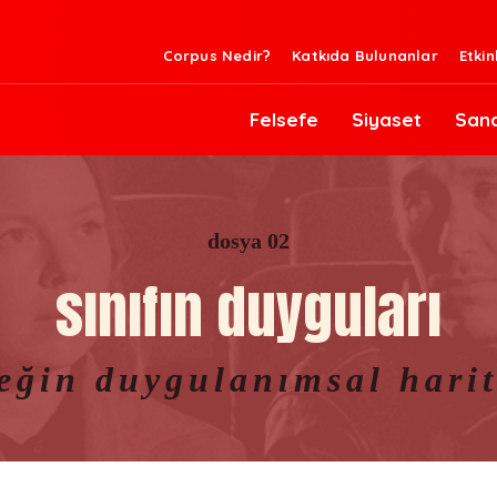
Corpus Nedir?
Katkıda Bulunanlar
Etkin
Felsefe
Siyaset
San
dosya 02
sınıfın duyguları
eğin duygulanımsal harit