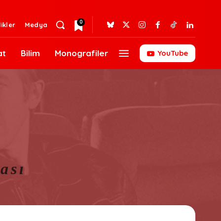
0
likler
Medya
at
Bilim
Monografiler
YouTube
ası