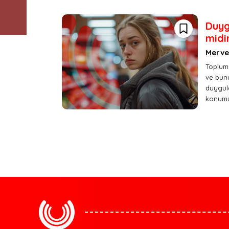
Duyg
midi
Merve
Toplumsa
ve bunu
duygula
konumu 