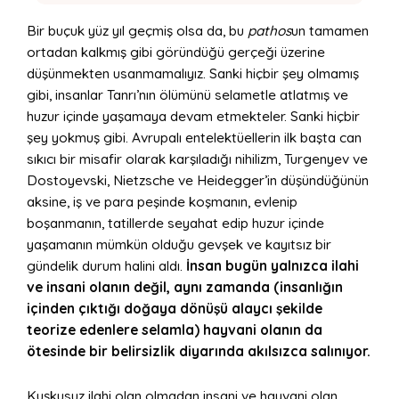
Bir buçuk yüz yıl geçmiş olsa da, bu
pathos
un tamamen
ortadan kalkmış gibi göründüğü gerçeği üzerine
düşünmekten usanmamalıyız. Sanki hiçbir şey olmamış
gibi, insanlar Tanrı’nın ölümünü selametle atlatmış ve
huzur içinde yaşamaya devam etmekteler. Sanki hiçbir
şey yokmuş gibi. Avrupalı entelektüellerin ilk başta can
sıkıcı bir misafir olarak karşıladığı nihilizm, Turgenyev ve
Dostoyevski, Nietzsche ve Heidegger’in düşündüğünün
aksine, iş ve para peşinde koşmanın, evlenip
boşanmanın, tatillerde seyahat edip huzur içinde
yaşamanın mümkün olduğu gevşek ve kayıtsız bir
gündelik durum halini aldı.
İnsan bugün yalnızca ilahi
ve insani olanın değil, aynı zamanda (insanlığın
içinden çıktığı doğaya dönüşü alaycı şekilde
teorize edenlere selamla) hayvani olanın da
ötesinde bir belirsizlik diyarında akılsızca salınıyor.
Kuşkusuz ilahi olan olmadan insani ve hayvani olan