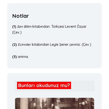
Notlar
(1)
Şen Bilim
kitabından. Türkçesi Levent Özşar.
(Çev.)
(2)
Ecinniler
kitabından Leyle Şener çevirisi. (Çev.)
(3)
anima.
Bunları okudunuz mu?