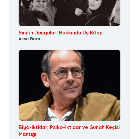
Sınıfın Duyguları Hakkında Üç Kitap
Aksu Bora
Biyo-iktidar, Psiko-iktidar ve Günah Keçisi
Mantığı