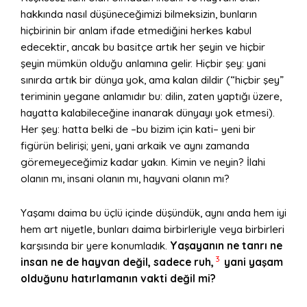
hakkında nasıl düşüneceğimizi bilmeksizin, bunların
hiçbirinin bir anlam ifade etmediğini herkes kabul
edecektir, ancak bu basitçe artık her şeyin ve hiçbir
şeyin mümkün olduğu anlamına gelir. Hiçbir şey: yani
sınırda artık bir dünya yok, ama kalan dildir (“hiçbir şey”
teriminin yegane anlamıdır bu: dilin, zaten yaptığı üzere,
hayatta kalabileceğine inanarak dünyayı yok etmesi).
Her şey: hatta belki de –bu bizim için kati– yeni bir
figürün belirişi; yeni, yani arkaik ve aynı zamanda
göremeyeceğimiz kadar yakın. Kimin ve neyin? İlahi
olanın mı, insani olanın mı, hayvani olanın mı?
Yaşamı daima bu üçlü içinde düşündük, aynı anda hem iyi
hem art niyetle, bunları daima birbirleriyle veya birbirleri
karşısında bir yere konumladık.
Yaşayanın ne tanrı ne
3
insan ne de hayvan değil, sadece ruh,
yani yaşam
olduğunu hatırlamanın vakti değil mi?