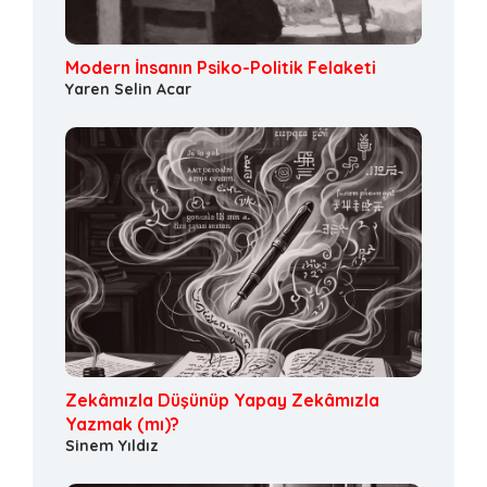
Modern İnsanın Psiko-Politik Felaketi
Yaren Selin Acar
Zekâmızla Düşünüp Yapay Zekâmızla
Yazmak (mı)?
Sinem Yıldız