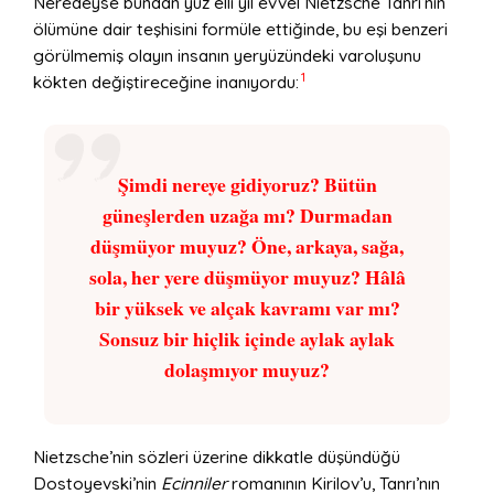
Neredeyse bundan yüz elli yıl evvel Nietzsche Tanrı’nın
ölümüne dair teşhisini formüle ettiğinde, bu eşi benzeri
görülmemiş olayın insanın yeryüzündeki varoluşunu
1
kökten değiştireceğine inanıyordu:
Şimdi nereye gidiyoruz? Bütün
güneşlerden uzağa mı? Durmadan
düşmüyor muyuz? Öne, arkaya, sağa,
sola, her yere düşmüyor muyuz? Hâlâ
bir yüksek ve alçak kavramı var mı?
Sonsuz bir hiçlik içinde aylak aylak
dolaşmıyor muyuz?
Nietzsche’nin sözleri üzerine dikkatle düşündüğü
Dostoyevski’nin
Ecinniler
romanının Kirilov’u, Tanrı’nın