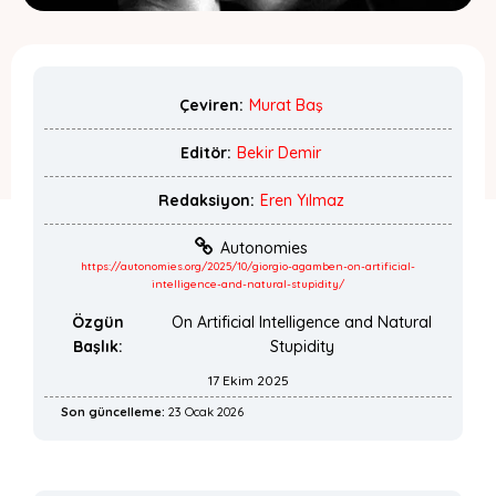
Çeviren:
Murat Baş
Editör:
Bekir Demir
Redaksiyon:
Eren Yılmaz
Autonomies
https://autonomies.org/2025/10/giorgio-agamben-on-artificial-
intelligence-and-natural-stupidity/
Özgün
On Artificial Intelligence and Natural
Başlık:
Stupidity
17 Ekim 2025
Son güncelleme:
23 Ocak 2026