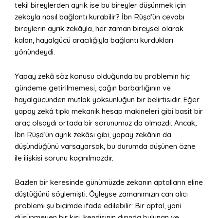
tekil bireylerden ayrık ise bu bireyler düşünmek için
zekayla nasıl bağlantı kurabilir? İbn Rüşd’ün cevabı
bireylerin ayrık zekâyla, her zaman bireysel olarak
kalan, hayalgücü aracılığıyla bağlantı kurdukları
yönündeydi.
Yapay zekâ söz konusu olduğunda bu problemin hiç
gündeme getirilmemesi, çağın barbarlığının ve
hayalgücünden mutlak yoksunluğun bir belirtisidir. Eğer
yapay zekâ tıpkı mekanik hesap makineleri gibi basit bir
araç olsaydı ortada bir sorunumuz da olmazdı. Ancak,
İbn Rüşd’ün ayrık zekâsı gibi, yapay zekânın da
düşündüğünü varsayarsak, bu durumda düşünen özne
ile ilişkisi sorunu kaçınılmazdır.
Bazlen bir keresinde günümüzde zekanın aptalların eline
düştüğünü söylemişti. Öyleyse zamanımızın can alıcı
problemi şu biçimde ifade edilebilir: Bir aptal, yani
düşünmeyen bir kişi, kendisinin dışında bulunan ve