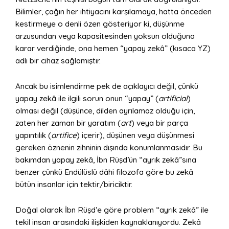
Bilimler, çağın her ihtiyacını karşılamaya, hatta önceden
kestirmeye o denli özen gösteriyor ki, düşünme
arzusundan veya kapasitesinden yoksun olduğuna
karar verdiğinde, ona hemen “yapay zekâ” (kısaca YZ)
adlı bir cihaz sağlamıştır.
Ancak bu isimlendirme pek de açıklayıcı değil, çünkü
yapay zekâ ile ilgili sorun onun “yapay” (
artificial
)
olması değil (düşünce, dilden ayrılamaz olduğu için,
zaten her zaman bir yaratım (
art
) veya bir parça
yapıntılık (
artifice
) içerir), düşünen veya düşünmesi
gereken öznenin zihninin dışında konumlanmasıdır. Bu
bakımdan yapay zekâ, İbn Rüşd’ün “ayrık zekâ”sına
benzer çünkü Endülüslü dâhi filozofa göre bu zekâ
bütün insanlar için tektir/biriciktir.
Doğal olarak İbn Rüşd’e göre problem “ayrık zekâ” ile
tekil insan arasındaki ilişkiden kaynaklanıyordu. Zekâ