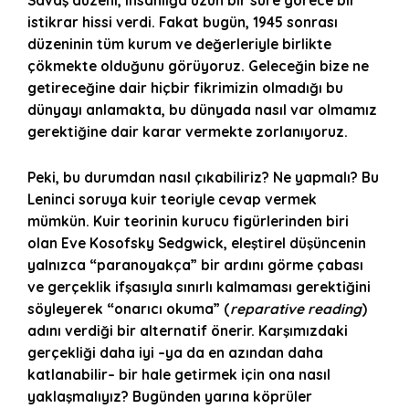
Savaş düzeni, insanlığa uzun bir süre görece bir
istikrar hissi verdi. Fakat bugün, 1945 sonrası
düzeninin tüm kurum ve değerleriyle birlikte
çökmekte olduğunu görüyoruz. Geleceğin bize ne
getireceğine dair hiçbir fikrimizin olmadığı bu
dünyayı anlamakta, bu dünyada nasıl var olmamız
gerektiğine dair karar vermekte zorlanıyoruz.
Peki, bu durumdan nasıl çıkabiliriz? Ne yapmalı? Bu
Leninci soruya kuir teoriyle cevap vermek
mümkün. Kuir teorinin kurucu figürlerinden biri
olan Eve Kosofsky Sedgwick, eleştirel düşüncenin
yalnızca “paranoyakça” bir ardını görme çabası
ve gerçeklik ifşasıyla sınırlı kalmaması gerektiğini
söyleyerek “onarıcı okuma” (
reparative reading
)
adını verdiği bir alternatif önerir. Karşımızdaki
gerçekliği daha iyi –ya da en azından daha
katlanabilir– bir hale getirmek için ona nasıl
yaklaşmalıyız? Bugünden yarına köprüler