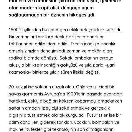
macera ve romanslar çıkaran Don Kişot, gelmekte
olan modern kapitalist dünyaya uyum
sağlayamayan bir öznenin hikayesiydi.
1600’lü yıllardan bu yana gerçeklik pek çok kez sarsıldı.
Bir zamanlar tanrılara denk görülen monarklar
tahtlarından edilip idam edildi. Trenin icadıyla insanlık
emsalsiz hızları deneyimledi; zaman ve mekân algısı
radikal biçimde dönüştü. Sokak lambalarının ortaya
çıkışıyla birlikte insanlığın gökyüzü ve yıldızlarla –yani
kozmosla– binlerce yıldır süren ilişkisi değişti.
20. yüzyıl ise şokların yüzyılı oldu. Onlarca yıl ciddi bir
savaş görmemiş Avrupa’da 1900’lerin başında avangart
hareketi, eskiyle bağları kökten koparmayı amaçlarken
sanatın amacını izleyiciyi şoke etmek ve gerçeklik
algısını altüst etmek olarak kurguladı. Fütüristler ise bir
adım daha ileri giderek tankları, uçakları, bombaları ve
makineli tüfekler gibi teknolojinin son armağanlarını