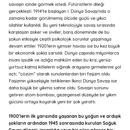
savaşın içinde görmek istedi. Fütüristlerin dileği
gerçekleşti: 1914’te başlayan I. Dünya Savaşı’nda o
zamana kadar görülmemiş ölçüde güçlü ve yıkıcı
silahlar kullanıldı. Bu yeni teknolojiyle savaş sırasında
karşılaşan asker ve siviller, barış döneminde de bu
şokun etkisiyle çeşitli psikolojik sorunlar yaşamaya
devam ettiler. 1920’lerin iyimser havası ise bu kez büyük
bir ekonomik şokla sarsıldı. Dünya çapında milyonlarca
insanı işsizlik ve açlığa mahkûm eden bu kriz, yersiz-
yurtsuz kalmış kitlelerin sığınak arayışına girmelerine yol
açtı; “çözüm” olarak sunulanlardan biri faşizm oldu.
Faşizmin yükselişiyle tetiklenen İkinci Dünya Savaşı ise
daha büyük bir yıkıma sahne oldu. Savaşın sonunu
getiren atom bombası, gezegensel düzeyde bir yıkım
gücünü ortaya koyarak yeni bir şok yarattı.
1900’lerin ilk yarısında yaşanan bu yoğun ve ardışık
şokların ardından 1945 sonrasında kurulan Soğuk