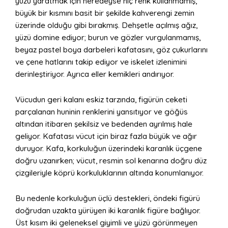
yüzü yaratmak için neredeyse hiç renk kullanmamış,
büyük bir kısmını basit bir şekilde kahverengi zemin
üzerinde olduğu gibi bırakmış. Dehşetle açılmış ağız,
yüzü domine ediyor; burun ve gözler vurgulanmamış,
beyaz pastel boya darbeleri kafatasını, göz çukurlarını
ve çene hatlarını takip ediyor ve iskelet izlenimini
derinleştiriyor. Ayrıca eller kemikleri andırıyor.
Vücudun geri kalanı eskiz tarzında, figürün ceketi
parçalanan huninin renklerini yansıtıyor ve göğüs
altından itibaren şekilsiz ve bedenden ayrılmış hale
geliyor. Kafatası vücut için biraz fazla büyük ve ağır
duruyor. Kafa, korkuluğun üzerindeki karanlık üçgene
doğru uzanırken; vücut, resmin sol kenarına doğru düz
çizgileriyle köprü korkuluklarının altında konumlanıyor.
Bu nedenle korkuluğun üçlü destekleri, öndeki figürü
doğrudan uzakta yürüyen iki karanlık figüre bağlıyor.
Üst kısım iki geleneksel giyimli ve yüzü görünmeyen