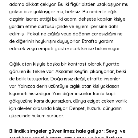
adama dikkat çekiyor. Bu iki figür bizden uzaklaşıyor mu
yoksa bize yaklaşıyor mu, belirsiz. Bu nedenle eğik
çizginin işaret ettiği bu iki adam, dehşete kapılan kişiye
yardım etme dürtüsü içinde ve eylem içerisine dahil
edilmiş. Fakat ne çığlığı veya doğanın çaresizliğini ne
de diğerinin haykırışını duyuyorlar. Etrafta yardım
edecek veya empati gösterecek kimse bulunmuyor.
Çığlık atan kişiyle başka bir kontrast olarak fiyortta
görülen iki tekne var: Akşamın keyfini çıkarıyorlar, belki
de balık tutuyorlar. Doğa ıssız değil, etrafta insanlar
var. Yalnızca derin üzüntüyle çığlık atan kişi yaklaşan
kıyameti hissediyor. Yani diğer insanlar kanla kaplı
gökyüzüne karşı duyarsızken, dünya eziyet çeken varlık
için alevler arasında kalıyor. Dehşet, huzurlu dünyanın
yüzeyinde hüküm sürüyor.
Bilindik simgeler güvenilmez hale geliyor: Sevgi ve