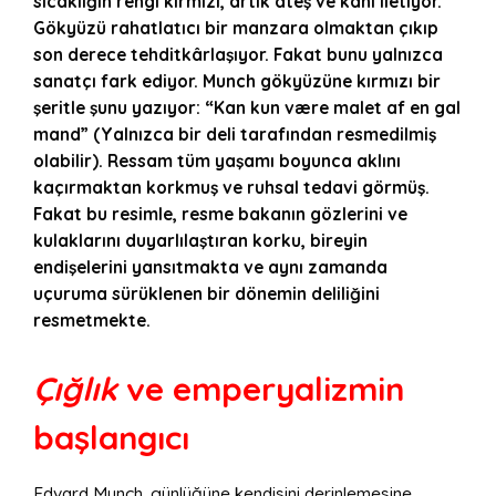
sıcaklığın rengi kırmızı, artık ateş ve kanı iletiyor.
Gökyüzü rahatlatıcı bir manzara olmaktan çıkıp
son derece tehditkârlaşıyor. Fakat bunu yalnızca
sanatçı fark ediyor. Munch gökyüzüne kırmızı bir
şeritle şunu yazıyor: “Kan kun være malet af en gal
mand” (Yalnızca bir deli tarafından resmedilmiş
olabilir). Ressam tüm yaşamı boyunca aklını
kaçırmaktan korkmuş ve ruhsal tedavi görmüş.
Fakat bu resimle, resme bakanın gözlerini ve
kulaklarını duyarlılaştıran korku, bireyin
endişelerini yansıtmakta ve aynı zamanda
uçuruma sürüklenen bir dönemin deliliğini
resmetmekte.
Çığlık
ve emperyalizmin
başlangıcı
Edvard Munch, günlüğüne kendisini derinlemesine