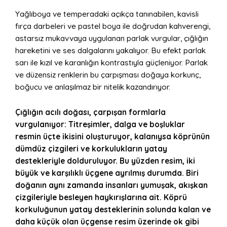
Yağlıboya ve temperadaki açıkça tanınabilen, kavisli
fırça darbeleri ve pastel boya ile doğrudan kahverengi,
astarsız mukavvaya uygulanan parlak vurgular, çığlığın
hareketini ve ses dalgalarını yakalıyor. Bu efekt parlak
sarı ile kızıl ve karanlığın kontrastıyla güçleniyor. Parlak
ve düzensiz renklerin bu çarpışması doğaya korkunç,
boğucu ve anlaşılmaz bir nitelik kazandırıyor.
Çığlığın acılı doğası, çarpışan formlarla
vurgulanıyor: Titreşimler, dalga ve boşluklar
resmin üçte ikisini oluşturuyor, kalanıysa köprünün
dümdüz çizgileri ve korkulukların yatay
destekleriyle dolduruluyor. Bu yüzden resim, iki
büyük ve karşılıklı üçgene ayrılmış durumda. Biri
doğanın aynı zamanda insanları yumuşak, akışkan
çizgileriyle besleyen haykırışlarına ait. Köprü
korkuluğunun yatay desteklerinin solunda kalan ve
daha küçük olan üçgense resim üzerinde ok gibi