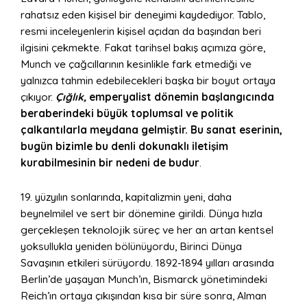
rahatsız eden kişisel bir deneyimi kaydediyor. Tablo,
resmi inceleyenlerin kişisel açıdan da başından beri
ilgisini çekmekte. Fakat tarihsel bakış açımıza göre,
Munch ve çağcıllarının kesinlikle fark etmediği ve
yalnızca tahmin edebilecekleri başka bir boyut ortaya
çıkıyor.
Çığlık,
emperyalist dönemin başlangıcında
beraberindeki büyük toplumsal ve politik
çalkantılarla meydana gelmiştir. Bu sanat eserinin,
bugün bizimle bu denli dokunaklı iletişim
kurabilmesinin bir nedeni de budur
.
19. yüzyılın sonlarında, kapitalizmin yeni, daha
beynelmilel ve sert bir dönemine girildi. Dünya hızla
gerçekleşen teknolojik süreç ve her an artan kentsel
yoksullukla yeniden bölünüyordu, Birinci Dünya
Savaşının etkileri sürüyordu. 1892-1894 yılları arasında
Berlin’de yaşayan Munch’ın, Bismarck yönetimindeki
Reich’ın ortaya çıkışından kısa bir süre sonra, Alman