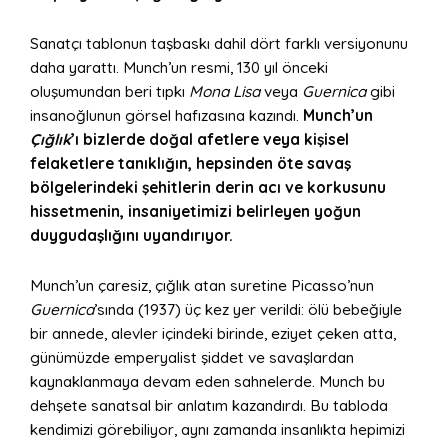
Sanatçı tablonun taşbaskı dahil dört farklı versiyonunu
daha yarattı. Munch’un resmi, 130 yıl önceki
oluşumundan beri tıpkı
Mona Lisa
veya
Guernica
gibi
insanoğlunun görsel hafızasına kazındı.
Munch’un
Çığlık
’ı bizlerde doğal afetlere veya kişisel
felaketlere tanıklığın, hepsinden öte savaş
bölgelerindeki şehitlerin derin acı ve korkusunu
hissetmenin, insaniyetimizi belirleyen yoğun
duygudaşlığını uyandırıyor.
Munch’un çaresiz, çığlık atan suretine Picasso’nun
Guernica
’sında (1937) üç kez yer verildi: ölü bebeğiyle
bir annede, alevler içindeki birinde, eziyet çeken atta,
günümüzde emperyalist şiddet ve savaşlardan
kaynaklanmaya devam eden sahnelerde. Munch bu
dehşete sanatsal bir anlatım kazandırdı. Bu tabloda
kendimizi görebiliyor, aynı zamanda insanlıkta hepimizi