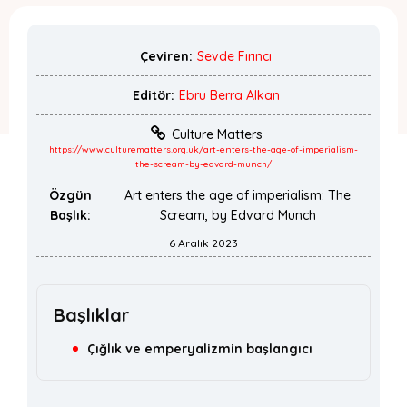
Çeviren:
Sevde Fırıncı
Editör:
Ebru Berra Alkan
Culture Matters
https://www.culturematters.org.uk/art-enters-the-age-of-imperialism-
the-scream-by-edvard-munch/
Özgün
Art enters the age of imperialism: The
Başlık:
Scream, by Edvard Munch
6 Aralık 2023
Başlıklar
Çığlık ve emperyalizmin başlangıcı