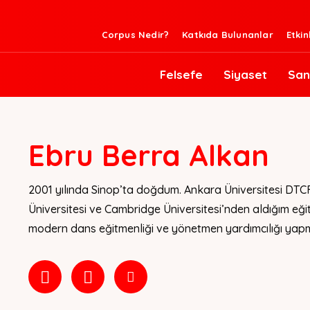
Corpus Nedir?
Katkıda Bulunanlar
Etkin
Felsefe
Siyaset
San
Ebru Berra Alkan
2001 yılında Sinop’ta doğdum. Ankara Üniversitesi DT
Üniversitesi ve Cambridge Üniversitesi’nden aldığım eğit
modern dans eğitmenliği ve yönetmen yardımcılığı yap