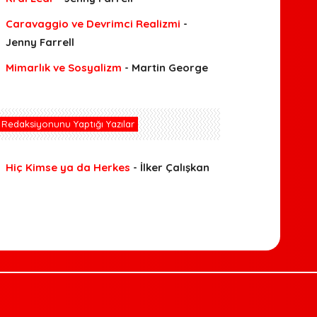
Caravaggio ve Devrimci Realizmi
-
Jenny Farrell
Mimarlık ve Sosyalizm
- Martin George
Redaksiyonunu Yaptığı Yazılar
Hiç Kimse ya da Herkes
- İlker Çalışkan