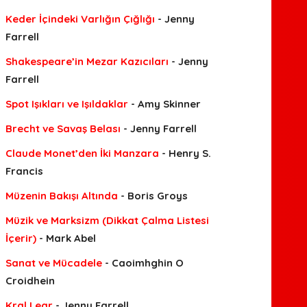
Keder İçindeki Varlığın Çığlığı
- Jenny
Farrell
Shakespeare’in Mezar Kazıcıları
- Jenny
Farrell
Spot Işıkları ve Işıldaklar
- Amy Skinner
Brecht ve Savaş Belası
- Jenny Farrell
Claude Monet’den İki Manzara
- Henry S.
Francis
Müzenin Bakışı Altında
- Boris Groys
Müzik ve Marksizm (Dikkat Çalma Listesi
İçerir)
- Mark Abel
Sanat ve Mücadele
- Caoimhghin O
Croidhein
Kral Lear
- Jenny Farrell