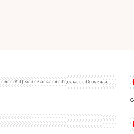
iler
#01 | Bütün Mümkünlerin Kıyısında
Daha Fazla
Ç