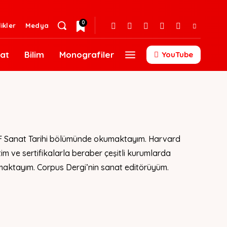
0
likler
Medya
at
Bilim
Monografiler
YouTube
CF Sanat Tarihi bölümünde okumaktayım. Harvard
im ve sertifikalarla beraber çeşitli kurumlarda
maktayım. Corpus Dergi’nin sanat editörüyüm.