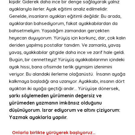
kişidir. Giderek daha ince bir denge sağlayarak yalnız
ayaklarıyla ilerler. Ayak eğitimi analiz edilmelidir.
Genelde, insanların ayakları eğitimli değildir. Bu arada,
ayaklardan bahsediyorum, fakat ayakkabılardan da
bahsetmeliyim. Yaşadığım zamandan gerçekten
heyecan duyuyorum. Yürüyüş için korkunç, dar, çok kalın
deriden yapılmış postallar tanıdım. Ve zamanla, yavaş
yavaş, ayakkabılar gitgide daha ince ve zarif hale geldi.
Bugün, bir cennetteyiz! Yürüyüş ayakkabılarımın içindeki
ayak hissi, bana ofisimde terlik giymişim izlenimini
veriyor. Bu alandaki ilerleme olağanüstü. İnsanın ayağa
kalkmaya başladığı ana uzanıyor. Ayakkabı, insanın dört
ayaktan iki ayağa geçtiği andır… Yürüyüşe dönersek,
şarkı söylemeden yürümenin değersiz ve
yürümeden yazmanın imkânsız olduğunu
düşünüyorum. Israr ediyorum ve altını çiziyorum:
Yazmak ayaklarla yapılır.
Onlarla birlikte yürüyerek başlıyoruz…