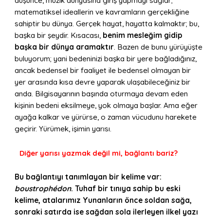
düşünce, müzik dünyasına giriş yapmayı sağlar;
matematiksel ideallerin ve kavramların gerçekliğine
sahiptir bu dünya. Gerçek hayat, hayatta kalmaktır; bu,
başka bir şeydir. Kısacası,
benim mesleğim gidip
başka bir dünya aramaktır
. Bazen de bunu yürüyüşte
buluyorum; yani bedeninizi başka bir yere bağladığınız,
ancak bedensel bir faaliyet ile bedensel olmayan bir
yer arasında kısa devre yaparak ulaşabileceğiniz bir
anda. Bilgisayarının başında oturmaya devam eden
kişinin bedeni eksilmeye, yok olmaya başlar. Ama eğer
ayağa kalkar ve yürürse, o zaman vücudunu harekete
geçirir. Yürümek, işimin yarısı.
Diğer yarısı yazmak değil mi, bağlantı bariz?
Bu bağlantıyı tanımlayan bir kelime var:
boustrophédon
. Tuhaf bir tınıya sahip bu eski
kelime, atalarımız Yunanların önce soldan sağa,
sonraki satırda ise sağdan sola ilerleyen ilkel yazı