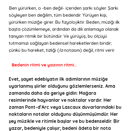
Ben yürürken, o -ben değil- içeriden şarkı söyler. Şarkı
söyleyen ben değilim, tüm bedendir. Yürüyen kişi,
yürürken müziğe girer. Bu fizyolojiktir. Beden, müziği ilk
başta çözümlemeye, ardından da dili anlamaya olanak
tanıyan ritmik bir bütündür. Ve yürüyüş, bu ölçüyü
tutmamızı sağlayan bedensel hareketlerden biridir;
çünkü bu hareket, tizliği (
la
notasını) değil, ritmi verir.
Bedenin ritmi ve yazının ritmi…
Evet, şayet edebiyatın ilk adımlarının müziğe
uyarlanmış şiirler olduğunu gözlemlerseniz. Ama
zamanda daha da geriye gidin: Mağara
resimlerinde hayvanlar ve noktalar vardır. Her
zaman Pont-d’Arc veya Lascaux duvarlarındaki bu
noktaların notalar olduğunu düşünmüşümdür. Her
şey müzikle ve ritimle başlar ve bu bedenseldir. Bir
yazar, bedeniyle çalışır; bedeni âdeta bir nota