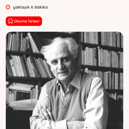
yaklaşık
6
dakika
Okuma listesi