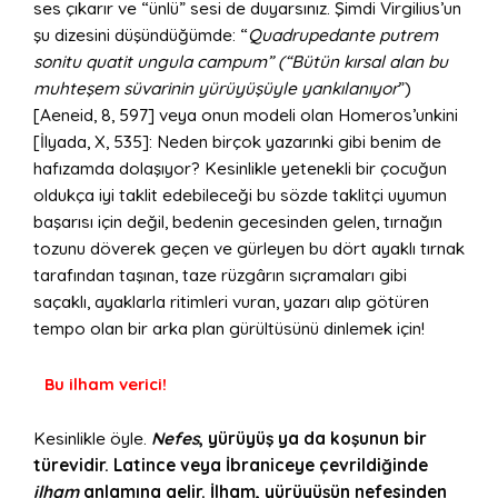
ses çıkarır ve “ünlü” sesi de duyarsınız. Şimdi Virgilius’un
şu dizesini düşündüğümde: “
Quadrupedante putrem
sonitu quatit ungula campum” (“Bütün kırsal alan bu
muhteşem süvarinin yürüyüşüyle yankılanıyor
”)
[Aeneid, 8, 597] veya onun modeli olan Homeros’unkini
[İlyada, X, 535]: Neden birçok yazarınki gibi benim de
hafızamda dolaşıyor? Kesinlikle yetenekli bir çocuğun
oldukça iyi taklit edebileceği bu sözde taklitçi uyumun
başarısı için değil, bedenin gecesinden gelen, tırnağın
tozunu döverek geçen ve gürleyen bu dört ayaklı tırnak
tarafından taşınan, taze rüzgârın sıçramaları gibi
saçaklı, ayaklarla ritimleri vuran, yazarı alıp götüren
tempo olan bir arka plan gürültüsünü dinlemek için!
Bu ilham verici!
Kesinlikle öyle.
Nefes
, yürüyüş ya da koşunun bir
türevidir. Latince veya İbraniceye çevrildiğinde
ilham
anlamına gelir. İlham, yürüyüşün nefesinden