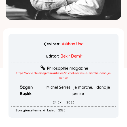
Çeviren:
Aslıhan Ünal
Editör:
Bekir Demir
Philosophie magazine
https://www.philomag.com/articles/michel-serres-je-marche-donc-je-
pense
Özgün
Michel Serres : je marche, donc je
Başlık:
pense
24 Ekim 2023
Son güncelleme:
6 Haziran 2025