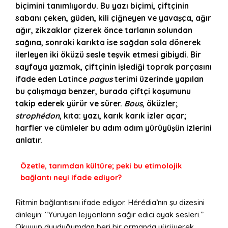
biçimini tanımlıyordu. Bu yazı biçimi, çiftçinin
sabanı çeken, güden, kili çiğneyen ve yavaşça, ağır
ağır, zikzaklar çizerek önce tarlanın solundan
sağına, sonraki karıkta ise sağdan sola dönerek
ilerleyen iki öküzü sesle teşvik etmesi gibiydi. Bir
sayfaya yazmak, çiftçinin işlediği toprak parçasını
ifade eden Latince
pagus
terimi üzerinde yapılan
bu çalışmaya benzer, burada çiftçi koşumunu
takip ederek yürür ve sürer.
Bous
, öküzler;
strophédon
, kıta: yazı, karık karık izler açar;
harfler ve cümleler bu adım adım yürüyüşün izlerini
anlatır.
Özetle, tarımdan kültüre; peki bu etimolojik
bağlantı neyi ifade ediyor?
Ritmin bağlantısını ifade ediyor. Hérédia’nın şu dizesini
dinleyin: “Yürüyen lejyonların sağır edici ayak sesleri.”
Okuyup duyduğumdan beri bir ormanda yürüyerek