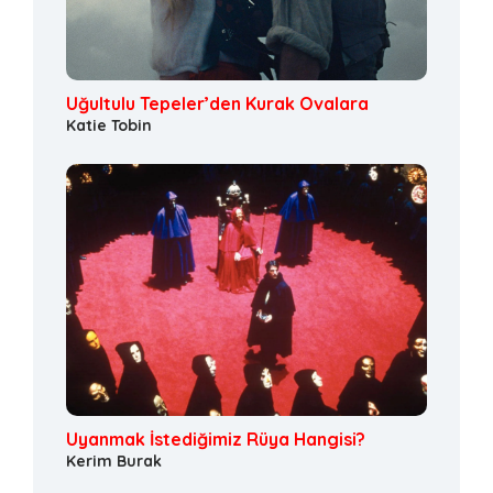
Uğultulu Tepeler’den Kurak Ovalara
Katie Tobin
Uyanmak İstediğimiz Rüya Hangisi?
Kerim Burak