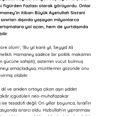
asi figürden fazlası olarak görüyordu. Onlar
maney’in itibarı Büyük Ayetullah Sistani
n sınırları dışında yaşayan milyonlarca
 tartışmalara yol açan, hem de yurtdışında
lir.
e ölüm’, ‘Bu yıl kanlı yıl, Seyyid Ali
önelikti. Hamaney sadece bir politik makamın
etim gücüne sahipti), sistemin vücut bulmuş
meyi amaçladıysa, müritlerinin gözünde onu
irmiş olabilir.
dil ve aniden ortaya çıkan aşırı şiddet
azakâr içgüdüleri neo-muhafazakar
se tesadüfi değil. On yıllar boyunca, İsrail’in
syonda ısrarcı oldu. Hizbullah’ın yıpranması