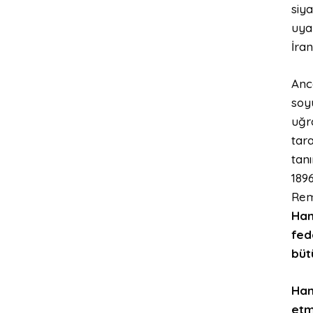
siya
uya
İran
Anca
soy
uğra
tar
tan
1896
Rem
Ham
fed
büt
Ham
etm