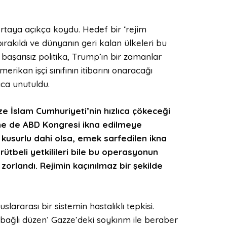
taya açıkça koydu. Hedef bir ‘rejim
 bırakıldı ve dünyanın geri kalan ülkeleri bu
başarısız politika, Trump’ın bir zamanlar
merikan işçi sınıfının itibarını onaracağı
ıca unutuldu.
ze İslam Cumhuriyeti’nin hızlıca çökeceği
ne de ABD Kongresi ikna edilmeye
ve kusurlu dahi olsa, emek sarfedilen ikna
ütbeli yetkilileri bile bu operasyonun
zorlandı. Rejimin kaçınılmaz bir şekilde
slararası bir sistemin hastalıklı tepkisi.
ra bağlı düzen’ Gazze’deki soykırım ile beraber