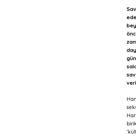
Sav
ede
bey
önc
zam
day
gün
sald
sav
veri
Ham
sekü
Hare
biri
‘kül