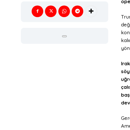
ope
Tru
deği
kon
kalı
yönü
Ira
söy
uğr
çal
baş
dev
Gere
Amer