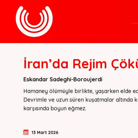
İran’da Rejim Çö
Eskandar Sadeghi-Boroujerdi
Hamaney ölümüyle birlikte, yaşarken elde edem
Devrimle ve uzun süren kuşatmalar altında ku
karşısında boyun eğmez.
13 Mart 2026