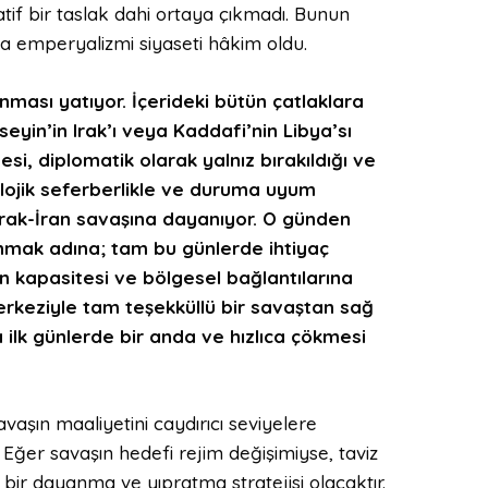
tif bir taslak dahi ortaya çıkmadı. Bunun
iya emperyalizmi siyaseti hâkim oldu.
nması yatıyor. İçerideki bütün çatlaklara
in’in Irak’ı veya Kaddafi’nin Libya’sı
esi, diplomatik olarak yalnız bırakıldığı ve
lojik seferberlikle ve duruma uyum
 Irak-İran savaşına dayanıyor. O günden
anmak adına; tam bu günlerde ihtiyaç
 kapasitesi ve bölgesel bağlantılarına
erkeziyle tam teşekküllü bir savaştan sağ
ilk günlerde bir anda ve hızlıca çökmesi
avaşın maaliyetini caydırıcı seviyelere
 Eğer savaşın hedefi rejim değişimiyse, taviz
ir dayanma ve yıpratma stratejisi olacaktır.