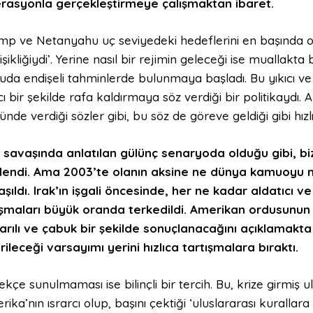
rasyonla gerçekleştirmeye çalışmaktan ibaret.
mp ve Netanyahu uç seviyedeki hedeflerini en başında or
şikliğiydi’. Yerine nasıl bir rejimin geleceği ise muallakta
uda endişeli tahminlerde bulunmaya başladı. Bu yıkıcı ve 
cı bir şekilde rafa kaldırmaya söz verdiği bir politikaydı. A
nde verdiği sözler gibi, bu söz de göreve geldiği gibi hızl
k savaşında anlatılan gülünç senaryoda olduğu gibi, bi
lendi. Ama 2003’te olanın aksine ne dünya kamuoyu 
aşıldı. Irak’ın işgali öncesinde, her ne kadar aldatıcı 
ışmaları büyük oranda terkedildi. Amerikan ordusunun r
arılı ve çabuk bir şekilde sonuçlanacağını açıklamakta 
rileceği varsayımı yerini hızlıca tartışmalara bıraktı.
kçe sunulmaması ise bilinçli bir tercih. Bu, krize girmiş ulu
ika’nın ısrarcı olup, başını çektiği ‘uluslararası kuralla