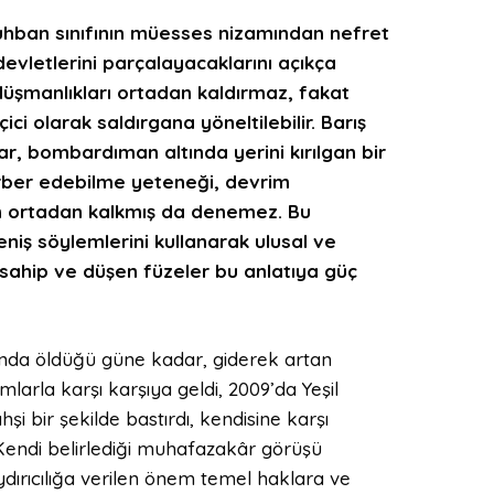
 Ruhban sınıfının müesses nizamından nefret
evletlerini parçalayacaklarını açıkça
i düşmanlıkları ortadan kaldırmaz, fakat
ci olarak saldırgana yöneltilebilir. Barış
, bombardıman altında yerini kırılgan bir
erber edebilme yeteneği, devrim
n ortadan kalkmış da denemez. Bu
direniş söylemlerini kullanarak ulusal ve
sahip ve düşen füzeler bu anlatıya güç
ında öldüğü güne kadar, giderek artan
arla karşı karşıya geldi, 2009’da Yeşil
şi bir şekilde bastırdı, kendisine karşı
. Kendi belirlediği muhafazakâr görüşü
 caydırıcılığa verilen önem temel haklara ve