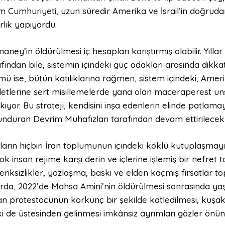
m Cumhuriyeti, uzun süredir Amerika ve İsrail’in doğrudan
rlık yapıyordu.
ney’in öldürülmesi iç hesapları karıştırmış olabilir. Yıl
fından bile, sistemin içindeki güç odakları arasında dikka
mü ise, bütün katılıklarına rağmen, sistem içindeki, Ame
letlerine sert misillemelerde yana olan maceraperest uns
kıyor. Bu strateji, kendisini inşa edenlerin elinde patlam
unduran Devrim Muhafızları tarafından devam ettirilecek 
ların hiçbiri İran toplumunun içindeki köklü kutuplaşma
ok insan rejime karşı derin ve içlerine işlemiş bir nefre
riksizlikler, yozlaşma, baskı ve elden kaçmış fırsatlar t
larda, 2022’de Mahsa Amini’nin öldürülmesi sonrasında yaş
n protestocunun korkunç bir şekilde katledilmesi, kuşaklar
i de üstesinden gelinmesi imkânsız ayrımları gözler önün