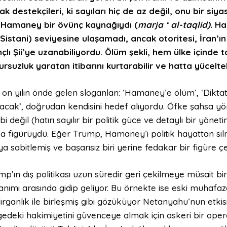
ak destekçileri, ki sayıları hiç de az değil, onu bir siy
n Hamaney bir övünç kaynağıydı (
marja ‘ al-taqlid).
Ha
i Sistani) seviyesine ulaşamadı, ancak otoritesi, İran’ı
nçlı Şii’ye uzanabiliyordu. Ölüm şekli, hem ülke içinde
rsuzluk yaratan itibarını kurtarabilir ve hatta yüceltebi
on yılın önde gelen sloganları: ‘Hamaney’e ölüm’, ‘Diktatör
ılacak’, doğrudan kendisini hedef alıyordu. Öfke şahsa y
bi değil (hatırı sayılır bir politik güce ve detaylı bir yön
a figürüydü. Eğer Trump, Hamaney’i politik hayattan sil
a sabitlemiş ve başarısız biri yerine fedakar bir figüre çev
p’ın dış politikası uzun süredir geri çekilmeye müsait bir 
lanımı arasında gidip geliyor. Bu örnekte ise eski muhaf
ırganlık ile birleşmiş gibi gözüküyor Netanyahu’nun etkisi i
gedeki hakimiyetini güvenceye almak için askeri bir opera