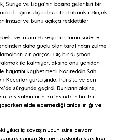
, Suriye ve Libya’nın başına gelenleri bir
n’ın bağımsızlığını hayatta tutmaktı. Birçok
anılmazdı ve bunu açıkça reddettiler.
. Kerbela ve İmam Hüseyin’in ölümü sadece
kendinden daha güçlü olan tarafından zulme
ulamaların bir parçası. Dış bir düşman
ırakmak ile kalmıyor, aksine onu yeniden
lde hayatını kaybetmedi. Nasıreddin Şah
on Kaçarlar yurtdışında, Paris’te ve San
e’de sürgünde geçirdi. Bunların aksine,
 dış saldırıların arifesinde nihai bir
aşarken elde edemediği anlaşılırlığı ve
ki yıkıcı iç savaşın uzun süre devam
yacak sayıda Suriyeli coşkuyla karşıladı.