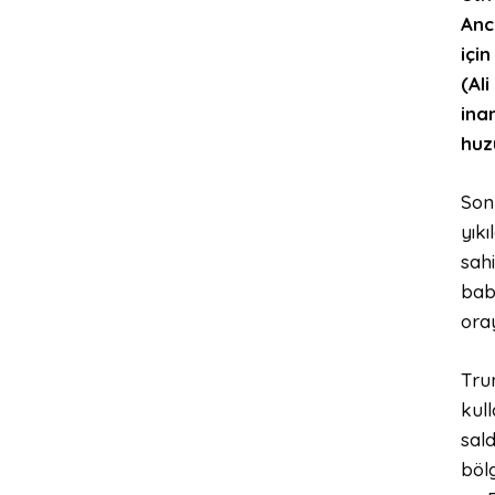
Anc
içi
(Al
ina
huzu
Son 
yık
sahi
bab
oray
Trum
kul
sald
böl