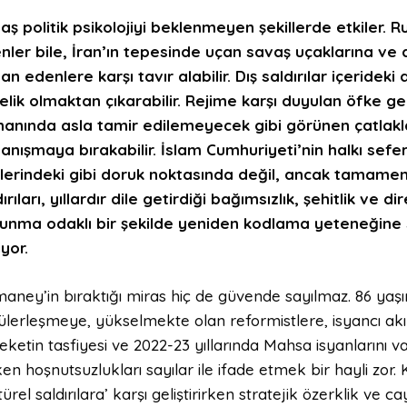
aş politik psikolojiyi beklenmeyen şekillerde etkiler.
nler bile, İran’ın tepesinde uçan savaş uçaklarına ve d
an edenlere karşı tavır alabilir. Dış saldırılar içeridek
elik olmaktan çıkarabilir. Rejime karşı duyulan öfke geçi
anında asla tamir edilemeyecek gibi görünen çatlaklar
anışmaya bırakabilir. İslam Cumhuriyeti’nin halkı sef
lerindeki gibi doruk noktasında değil, ancak tamame
ırıları, yıllardır dile getirdiği bağımsızlık, şehitlik ve 
unma odaklı bir şekilde yeniden kodlama yeteneğine 
yor.
aney’in bıraktığı miras hiç de güvende sayılmaz. 86 yaş
lerleşmeye, yükselmekte olan reformistlere, isyancı akıml
ketin tasfiyesi ve 2022-23 yıllarında Mahsa isyanlarını vah
ken hoşnutsuzlukları sayılar ile ifade etmek bir hayli zor
türel saldırılara’ karşı geliştirirken stratejik özerklik ve