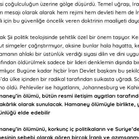
si çoğulculuğun üzerine gölge düşürdü. Temel uğraşı, Irak
rı mesajı olarak alarak hem rejimi hem devleti hem de İra
lı için bu güvenliğe öncelik veren doktrinin maaliyeti day
k Şii politik teolojisinde şehitlik özel bir önem taşıyor
ut simgeler çağrıştırmıyor, aksine bunlar hala hayatta, 
manın ahlaki bir üstünlük verdiği siyasi dilin ve dini uyg
afından öldürülmek sadece bir lideri denklemin dışında b
ımlıyor. Bugüne kadar hiçbir İran Devlet başkanı bu şeki
’da ülke içinden bir radikal tarafından suikasta uğradı. S
o öldü. Pehleviler ise hayatlarını, Johannesburg ve Kahir
aney’in ölümü, bütün resmi iletişim aygıtları tarafından,
akârlık olarak sunulacak. Hamaney ölümüyle birlikte, y
ünlüğü elde edebilir
aney’in ölümünü, korkunç iç politikaların ve Suriye’de
esinin sebebi olarak gören birçok İranlı ve azımsanma