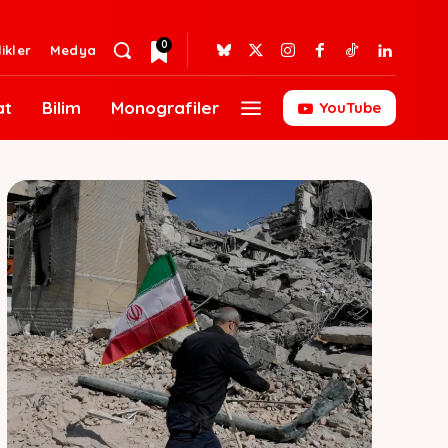
0
likler
Medya
at
Bilim
Monografiler
YouTube