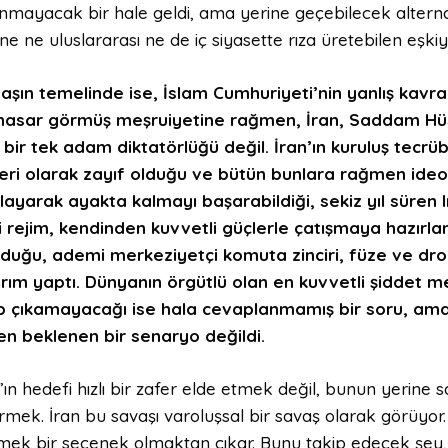
ınmayacak bir hale geldi, ama yerine geçebilecek alterna
ne ne uluslararası ne de iç siyasette rıza üretebilen eşk
aşın temelinde ise, İslam Cumhuriyeti’nin yanlış kavra
hasar görmüş meşruiyetine rağmen, İran, Saddam Hüsey
i bir tek adam diktatörlüğü değil. İran’ın kuruluş tecrüb
eri olarak zayıf olduğu ve bütün bunlara rağmen ideo
layarak ayakta kalmayı başarabildiği, sekiz yıl süren
i rejim, kendinden kuvvetli güçlerle çatışmaya hazırl
duğu, ademi merkeziyetçi komuta zinciri, füze ve dron
ırım yaptı. Dünyanın örgütlü olan en kuvvetli şiddet m
ıp çıkamayacağı ise hala cevaplanmamış bir soru, ama 
en beklenen bir senaryo değildi.
’ın hedefi hızlı bir zafer elde etmek değil, bunun yerine s
rmek. İran bu savaşı varoluşsal bir savaş olarak görüyor.
mek bir seçenek olmaktan çıkar. Bunu takip edecek şey, b