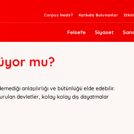
Corpus Nedir?
Katkıda Bulunanlar
Etkin
Felsefe
Siyaset
San
küyor mu?
ediği anlaşılırlığı ve bütünlüğü elde edebilir. 
rulan devletler, kolay kolay dış dayatmalar 