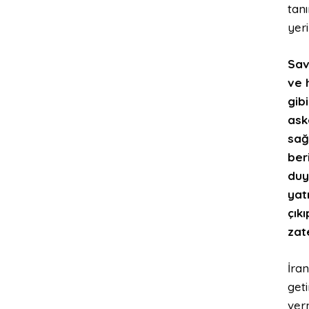
tan
yeri
Sav
ve 
gib
ask
sağ
ber
duy
yat
çık
zat
İran
geti
ver