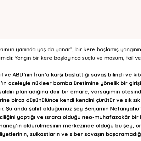
runun yanında yaş da yanar”, bir kere başlamış yangının 
midir. Yangın bir kere başlayınca suçlu ve masum, fail ve 
il ve ABD’nin İran’a karşı başlattığı savaş bilinçli ve kibi
n’ın aceleyle nükleer bomba üretimine yönelik bir gi
 saldırı planladığına dair bir emare, varsayımın ötesinde
rine biraz düşünülünce kendi kendini çürütür ve sık sık 
irir. Şu anda şahit olduğumuz şey Benjamin Netanyahu’nu
iciliğini yaptığı ve ısrarcı olduğu neo-muhafazakâr bir
aney’in öldürülmesinin merkezinde olduğu bu şey, on y
liyetlerinin, suikastların ve siber savaşın başaramadı