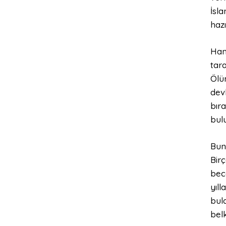
İsla
hazı
Hama
tara
Ölü
dev
bıra
bul
Bun
Birç
bece
yıl
bula
belk