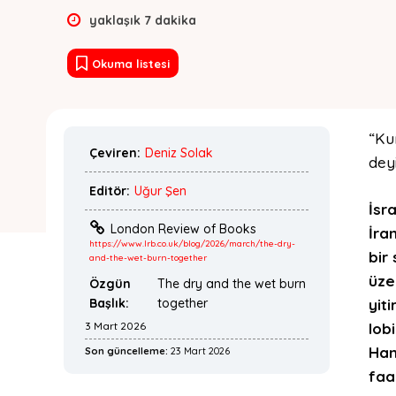
yaklaşık
7
dakika
Okuma listesi
“Ku
Çeviren:
Deniz Solak
deyi
Editör:
Uğur Şen
İsra
London Review of Books
İra
https://www.lrb.co.uk/blog/2026/march/the-dry-
bir
and-the-wet-burn-together
üze
Özgün
The dry and the wet burn
Başlık:
together
yit
3 Mart 2026
lob
Ham
Son güncelleme:
23 Mart 2026
faa