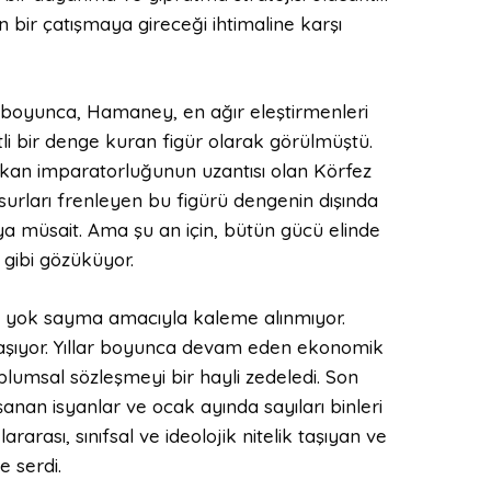
 bir çatışmaya gireceği ihtimaline karşı
lar boyunca, Hamaney, en ağır eleştirmenleri
tli bir denge kuran figür olarak görülmüştü.
rikan imparatorluğunun uzantısı olan Körfez
urları frenleyen bu figürü dengenin dışında
aya müsait. Ama şu an için, bütün gücü elinde
gibi gözüküyor.
yı yok sayma amacıyla kaleme alınmıyor.
t taşıyor. Yıllar boyunca devam eden ekonomik
oplumsal sözleşmeyi bir hayli zedeledi. Son
anan isyanlar ve ocak ayında sayıları binleri
arası, sınıfsal ve ideolojik nitelik taşıyan ve
e serdi.