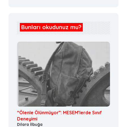
Bunları okudunuz mu?
“Ölenle Ölünmüyor”: MESEM’lerde Sınıf
Deneyimi
Dilara İlbuğa