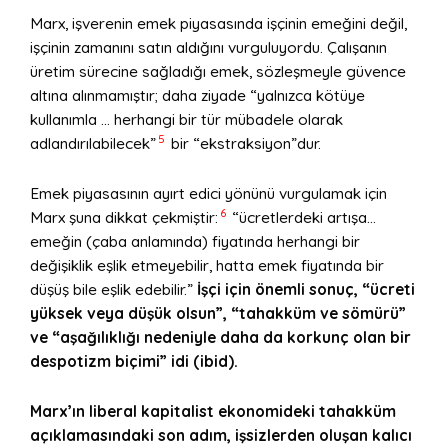
Marx, işverenin emek piyasasında işçinin emeğini değil,
işçinin zamanını satın aldığını vurguluyordu. Çalışanın
üretim sürecine sağladığı emek, sözleşmeyle güvence
altına alınmamıştır; daha ziyade “yalnızca kötüye
kullanımla … herhangi bir tür mübadele olarak
5
adlandırılabilecek”
bir “ekstraksiyon”dur.
Emek piyasasının ayırt edici yönünü vurgulamak için
6
Marx şuna dikkat çekmiştir:
“ücretlerdeki artışa…
emeğin (çaba anlamında) fiyatında herhangi bir
değişiklik eşlik etmeyebilir, hatta emek fiyatında bir
düşüş bile eşlik edebilir.”
İşçi için önemli sonuç, “ücreti
yüksek veya düşük olsun”, “tahakküm ve sömürü”
ve “aşağılıklığı nedeniyle daha da korkunç olan bir
despotizm biçimi” idi (ibid).
Marx’ın liberal kapitalist ekonomideki tahakküm
açıklamasındaki son adım, işsizlerden oluşan kalıcı