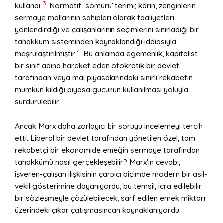
3
kullandı.
Normatif ‘sömürü’ terimi; kârın, zenginlerin
sermaye mallarının sahipleri olarak faaliyetleri
yönlendirdiği ve çalışanlarının seçimlerini sınırladığı bir
tahakküm sisteminden kaynaklandığı iddiasıyla
4
meşrulaştırılmıştır.
Bu anlamda egemenlik, kapitalist
bir sınıf adına hareket eden otokratik bir devlet
tarafından veya mal piyasalarındaki sınırlı rekabetin
mümkün kıldığı piyasa gücünün kullanılması yoluyla
sürdürülebilir.
Ancak Marx daha zorlayıcı bir soruyu incelemeyi tercih
etti: Liberal bir devlet tarafından yönetilen özel, tam
rekabetçi bir ekonomide emeğin sermaye tarafından
tahakkümü nasıl gerçekleşebilir? Marx’ın cevabı,
işveren-çalışan ilişkisinin çarpıcı biçimde modern bir asil-
vekil gösterimine dayanıyordu; bu temsil, icra edilebilir
bir sözleşmeyle çözülebilecek, sarf edilen emek miktarı
üzerindeki çıkar çatışmasından kaynaklanıyordu.