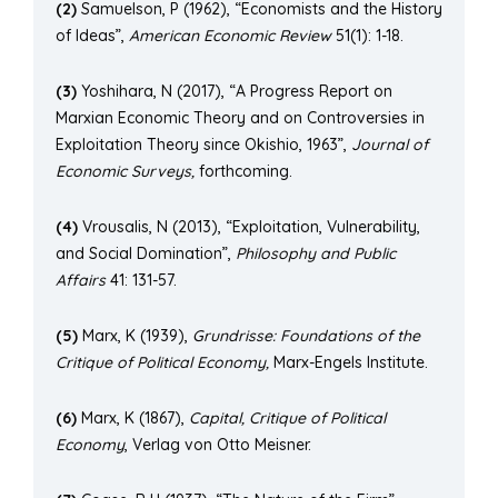
(2)
Samuelson, P (1962), “Economists and the History
of Ideas”,
American Economic Review
51(1): 1-18.
(3)
Yoshihara, N (2017), “A Progress Report on
Marxian Economic Theory and on Controversies in
Exploitation Theory since Okishio, 1963”,
Journal of
Economic Surveys,
forthcoming.
(4)
Vrousalis, N (2013), “Exploitation, Vulnerability,
and Social Domination”,
Philosophy and Public
Affairs
41: 131-57.
(5)
Marx, K (1939),
Grundrisse: Foundations of the
Critique of Political Economy,
Marx-Engels Institute.
(6)
Marx, K (1867),
Capital, Critique of Political
Economy
, Verlag von Otto Meisner.