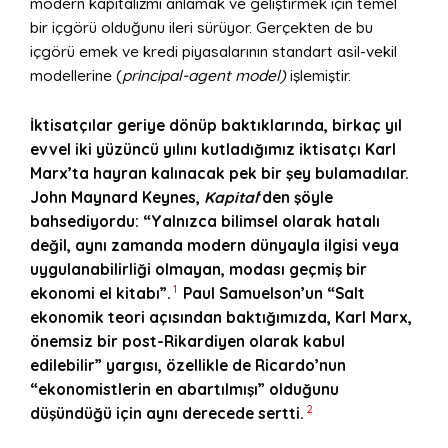
modern kapitalizmi anlamak ve geliştirmek için temel
bir içgörü olduğunu ileri sürüyor. Gerçekten de bu
içgörü emek ve kredi piyasalarının standart asil-vekil
modellerine (
principal-agent model)
işlemiştir.
İktisatçılar geriye dönüp baktıklarında, birkaç yıl
evvel iki yüzüncü yılını kutladığımız iktisatçı Karl
Marx’ta hayran kalınacak pek bir şey bulamadılar.
John Maynard Keynes,
Kapital
‘den şöyle
bahsediyordu: “Yalnızca bilimsel olarak hatalı
değil, aynı zamanda modern dünyayla ilgisi veya
uygulanabilirliği olmayan, modası geçmiş bir
1
ekonomi el kitabı”.
Paul Samuelson’un “Salt
ekonomik teori açısından baktığımızda, Karl Marx,
önemsiz bir post-Rikardiyen olarak kabul
edilebilir” yargısı, özellikle de Ricardo’nun
“ekonomistlerin en abartılmışı” olduğunu
2
düşündüğü için aynı derecede sertti.