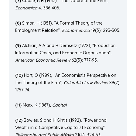
(7)
Coase, R H (1937), “The Nature of the Firm”,
Economica
4: 386-405.
(8)
Simon, H (1951), “A Formal Theory of the
Employment Relation”,
Econometrica
19(3): 293-305.
(9)
Alchian, A A and H Demsetz (1972), “Production,
Information Costs, and Economic Organization”,
American Economic Review
62(5): 777-95.
(10)
Hart, O (1989), “An Economist’s Perspective on
the Theory of the Firm”,
Columbia Law Review
89(7):
1757-74.
(11)
Marx, K (1867),
Capital
(12)
Bowles, S and H Gintis (1992), “Power and
Wealth in a Competitive Capitalist Economy”,
Philosophy and Public Affairs
21(4): 324-53.