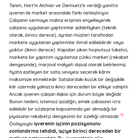
Tanım, Hart’ın Alchian ve Demsetz’e verdiği yanıtta
işveren ile market arasındaki farkı netleştiriyor.
Çalışanın sermaye malına erişimini engelleyerek
çalışana uygulanan yaptırımlar şiddetliyken (teknik
olarak, birinci derece), ayrılan müşteri tarafından
markete uygulanan yaptırımlar ihmal edilebilirdir veya
yoktur (ikinci derece). Kapıdan çıkan hoşnutsuz tüketici,
markete bir yaptırım uygulamaz çünkü market (rekabet
dengesinde), marjinal maliyeti dışsal olarak belirlenmiş
fiyata eşitleyen bir satış seviyesi seçerek kârını
maksimize etmektedir. Satışlardaki küçük bir değişiklik
kâr üzerinde yalnızca ikinci dereceden bir etkiye sahiptir.
Ancak işveren-çalışan ilişkisi için durum böyle değildir.
Bunun nedeni, istemsiz işsizliğin, emek çabasının icra
edilebilir bir sözleşme kapsamında yer almadığı bir
13
piyasanın rekabetçi dengesinin bir özelliği olmasıdır.
Dolayısıyla
işverenin işçinin pozisyonunu
sonlandırma tehdidi, işçiye birinci dereceden bir