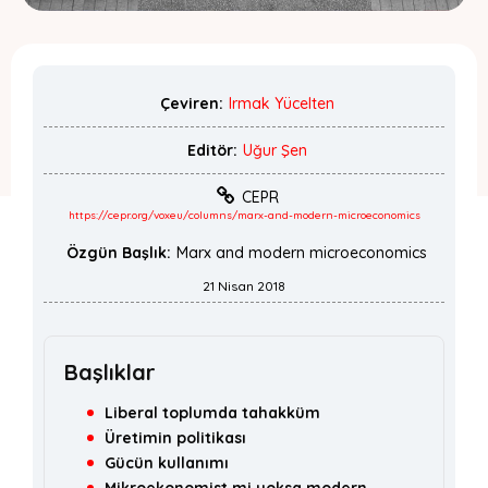
Çeviren:
Irmak Yücelten
Editör:
Uğur Şen
CEPR
https://cepr.org/voxeu/columns/marx-and-modern-microeconomics
Özgün Başlık:
Marx and modern microeconomics
21 Nisan 2018
Başlıklar
Liberal toplumda tahakküm
Üretimin politikası
Gücün kullanımı