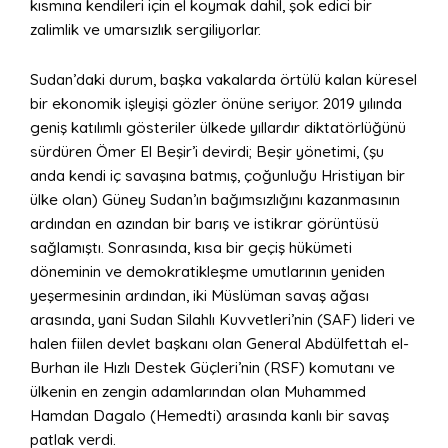
kısmına kendileri için el koymak dahil, şok edici bir
zalimlik ve umarsızlık sergiliyorlar.
Sudan’daki durum, başka vakalarda örtülü kalan küresel
bir ekonomik işleyişi gözler önüne seriyor. 2019 yılında
geniş katılımlı gösteriler ülkede yıllardır diktatörlüğünü
sürdüren Ömer El Beşir’i devirdi; Beşir yönetimi, (şu
anda kendi iç savaşına batmış, çoğunluğu Hristiyan bir
ülke olan) Güney Sudan’ın bağımsızlığını kazanmasının
ardından en azından bir barış ve istikrar görüntüsü
sağlamıştı. Sonrasında, kısa bir geçiş hükümeti
döneminin ve demokratikleşme umutlarının yeniden
yeşermesinin ardından, iki Müslüman savaş ağası
arasında, yani Sudan Silahlı Kuvvetleri’nin (SAF) lideri ve
halen fiilen devlet başkanı olan General Abdülfettah el-
Burhan ile Hızlı Destek Güçleri’nin (RSF) komutanı ve
ülkenin en zengin adamlarından olan Muhammed
Hamdan Dagalo (Hemedti) arasında kanlı bir savaş
patlak verdi.