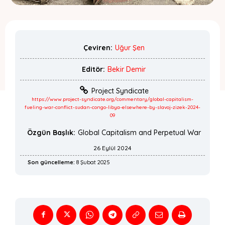
Çeviren:
Uğur Şen
Editör:
Bekir Demir
Project Syndicate
https://www.project-syndicate.org/commentary/global-capitalism-
fueling-war-conflict-sudan-congo-libya-elsewhere-by-slavoj-zizek-2024-
09
Özgün Başlık:
Global Capitalism and Perpetual War
26 Eylül 2024
Son güncelleme:
8 Şubat 2025