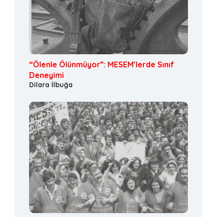
“Ölenle Ölünmüyor”: MESEM’lerde Sınıf
Deneyimi
Dilara İlbuğa