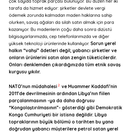
çok sayıda toprak parçası bulunuyor. Bu düzen her iki
tarafa da hizmet ediyor: şirketler devlete vergi
ödemek zorunda kalmadan maden haklarına sahip
olurken, savaş ağaları da silah satın almak için para
kazanıyor. Bu madenlerin çoğu daha sonra dizüstü
bilgisayarlarımızda, cep telefonlarımızda ve diğer
yüksek teknoloji ürünlerinde kullanılıyor.
Sorun yerel
halkın “vahşi” âdetleri değil; yabancı şirketler ve
onların ürünlerini satın alan zengin tüketicilerdir.
Onları denklemden çıkardığınızda tüm etnik savaş
kurgusu yıkılır.
2
NATO’nun müdahalesi
ve Muammer Kaddafi’nin
2011’de devrilmesinin ardından Libya’nın fiilen
parçalanmasının -ya da daha doğrusu
“Kongolaştırılmasının”- gösterdiği gibi Demokratik
Kongo Cumhuriyeti bir istisna değildir. Libya
topraklarının büyük bölümü o tarihten bu yana
doğrudan yabancı müşterilere petrol satan yerel