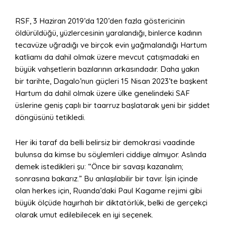
RSF, 3 Haziran 2019’da 120’den fazla göstericinin
öldürüldüğü, yüzlercesinin yaralandığı, binlerce kadının
tecavüze uğradığı ve birçok evin yağmalandığı Hartum
katliamı da dahil olmak üzere mevcut çatışmadaki en
büyük vahşetlerin bazılarının arkasındadır. Daha yakın
bir tarihte, Dagalo’nun güçleri 15 Nisan 2023’te başkent
Hartum da dahil olmak üzere ülke genelindeki SAF
üslerine geniş çaplı bir taarruz başlatarak yeni bir şiddet
döngüsünü tetikledi.
Her iki taraf da belli belirsiz bir demokrasi vaadinde
bulunsa da kimse bu söylemleri ciddiye almıyor. Aslında
demek istedikleri şu: “Önce bir savaşı kazanalım;
sonrasına bakarız.” Bu anlaşılabilir bir tavır. İşin içinde
olan herkes için, Ruanda’daki Paul Kagame rejimi gibi
büyük ölçüde hayırhah bir diktatörlük, belki de gerçekçi
olarak umut edilebilecek en iyi seçenek.