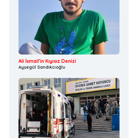
Ali İsmail’in Kıyısız Denizi
Ayşegül Sandıkcıoğlu