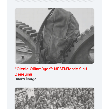
“Ölenle Ölünmüyor”: MESEM’lerde Sınıf
Deneyimi
Dilara İlbuğa