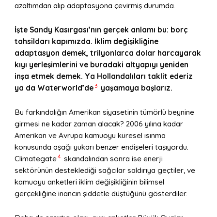
azaltımdan alıp adaptasyona çevirmiş durumda.
İşte Sandy Kasırgası’nın gerçek anlamı bu: borç
tahsildarı kapımızda. İklim değişikliğine
adaptasyon demek, trilyonlarca dolar harcayarak
kıyı yerleşimlerini ve buradaki altyapıyı yeniden
inşa etmek demek. Ya Hollandalıları taklit ederiz
3
ya da Waterworld’de
yaşamaya başlarız.
Bu farkındalığın Amerikan siyasetinin tümörlü beynine
girmesi ne kadar zaman alacak? 2006 yılına kadar
Amerikan ve Avrupa kamuoyu küresel ısınma
konusunda aşağı yukarı benzer endişeleri taşıyordu.
4
Climategate
skandalından sonra ise enerji
sektörünün desteklediği sağcılar saldırıya geçtiler, ve
kamuoyu anketleri iklim değişikliğinin bilimsel
gerçekliğine inancın şiddetle düştüğünü gösterdiler.