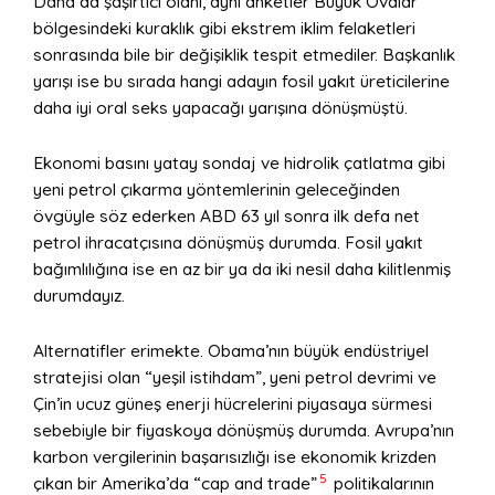
Daha da şaşırtıcı olanı, aynı anketler Büyük Ovalar
bölgesindeki kuraklık gibi ekstrem iklim felaketleri
sonrasında bile bir değişiklik tespit etmediler. Başkanlık
yarışı ise bu sırada hangi adayın fosil yakıt üreticilerine
daha iyi oral seks yapacağı yarışına dönüşmüştü.
Ekonomi basını yatay sondaj ve hidrolik çatlatma gibi
yeni petrol çıkarma yöntemlerinin geleceğinden
övgüyle söz ederken ABD 63 yıl sonra ilk defa net
petrol ihracatçısına dönüşmüş durumda. Fosil yakıt
bağımlılığına ise en az bir ya da iki nesil daha kilitlenmiş
durumdayız.
Alternatifler erimekte. Obama’nın büyük endüstriyel
stratejisi olan “yeşil istihdam”, yeni petrol devrimi ve
Çin’in ucuz güneş enerji hücrelerini piyasaya sürmesi
sebebiyle bir fiyaskoya dönüşmüş durumda. Avrupa’nın
karbon vergilerinin başarısızlığı ise ekonomik krizden
5
çıkan bir Amerika’da “cap and trade”
politikalarının