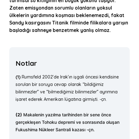
tarımsal su kıtlığının en büyük yükünü taşıyor.
Zaten emisyondan sorumlu olanların yoksul
ülkelerin yardımına koşması beklenemezdi, fakat
Sandy kasırgasını Titanik filminde filikalara yarışın
başladığı sahneye benzetmek yanlış olmaz.
Notlar
(1)
Rumsfeld 2002’de Irak’ın işgali öncesi kendisine
sorulan bir soruya cevap olarak “bildiğimiz
bilinmezler” ve “bilmediğimiz bilinmezler” ayrımına
işaret ederek Amerikan lügatına girmişti. -çn.
(2)
Makalenin yazılma tarihinden bir sene önce
gerçekleşen Tohoku depremi ve sonrasında oluşan
Fukushima Nükleer Santrali kazası -çn.