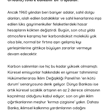
Ancak 1960 yılından beri bariyer adalar, sahil dolgu
alanları, ıslah edilen bataklıklar ve sahil kenarlarına inşa
edilen lüks gayrimenkuller felaketlerdeki hasar
hesaplarını kökten değiştirdi. Bugün, son otuz yılda
atmosfere karışmış her karbondioksit molekülü yok
olsa bile, normal bir fırtına aşırı gelişmiş kıyı
yerleşimlerine gittikçe büyüyen zararlar vermeye
devam edecektir.
Karbon salınımları ise hiç bu kadar yüksek olmamıştı.
Küresel emisyonlar hakkındaki en iyimser tahminimiz
Hükümetlerarası İklim Değişikliği Paneli’nin ‘en kötü
durum’ senaryosuna denk geliyor. Dünya Bankası ise
artık küresel sıcaklık artışının en az 2 derece olmasının
kaçınılmaz olduğunu kabul ediyor; son on yılın iklim
çığırtkanlarının meşhur ‘kırmızı çizgisine’ yakın. Dahası
Banka, iklimsel kalkınma yardımlarının odağını