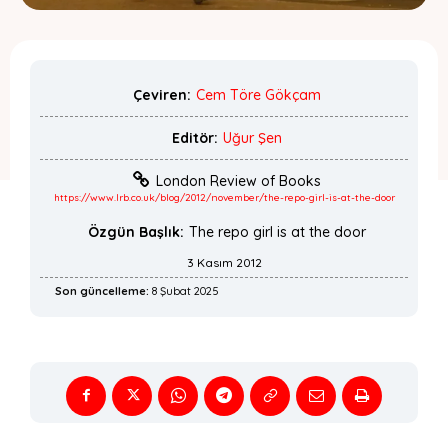
Çeviren:
Cem Töre Gökçam
Editör:
Uğur Şen
London Review of Books
https://www.lrb.co.uk/blog/2012/november/the-repo-girl-is-at-the-door
Özgün Başlık:
The repo girl is at the door
3 Kasım 2012
Son güncelleme:
8 Şubat 2025