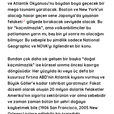
ve Atlantik Okyanusu’nu boydan boya geçecek bir
mega tsunami yaratacak. Boston ve New York’un
alacağı hasar geçen sene Japonya’da yaşanan
2
felaketi
gölgede bırakacak seviyede olacak. Bu
bir “kaçınılmazlık”, ama volkanbilimciler bu
patlamanın yarın mı, beş bin yıl sonra mı olacağını
bilmiyor. Bu sebeple bu şimdilik sadece National
Geographic ve NOVA’yı ilgilendiren bir konu.
Bundan çok daha sık gelişen bir başka “doğal
kaçınılmazlık” ise küresel ısınma öncesi kasırga
döngüsüdür. Her yüzyılda iki veya üç defa bir
kusursuz fırtına ABD’nin Atlantik kıyısını vurmuş ve
Büyük Göller’e kadar tahribat yaratmıştır. Fakat
düzenli olarak oluşan 20 milyon dolarlık felaketler
Amerika’nın sigorta sektörünün var olma sebebidir
ve zaman zaman bütün bir şehri doğaya
kaybetmek bile (1906 San Francisco, 2005 New
Orleans) tolere edilebilir bir trajedidir.