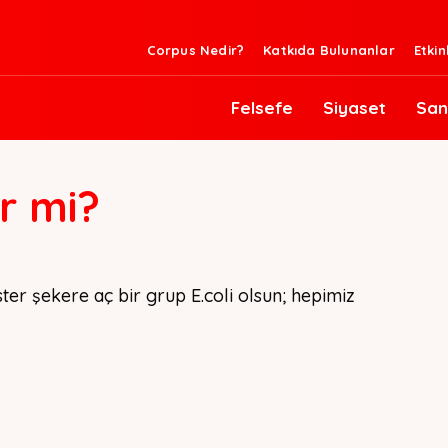
Corpus Nedir?
Katkıda Bulunanlar
Etkin
Felsefe
Siyaset
San
r mi?
ister şekere aç bir grup E.coli olsun; hepimiz 