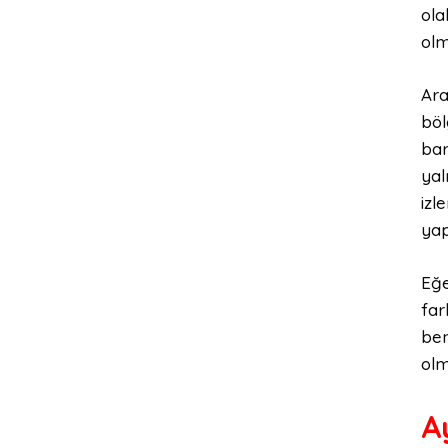
ola
olm
Ara
böl
bar
yal
izl
yap
Eğe
far
ben
olm
A