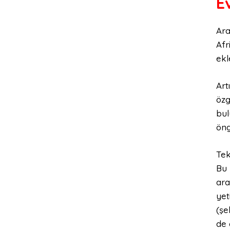
E
Ara
Afr
ekl
Art
özg
bul
öng
Tek
Bu 
ara
yet
(şe
de 