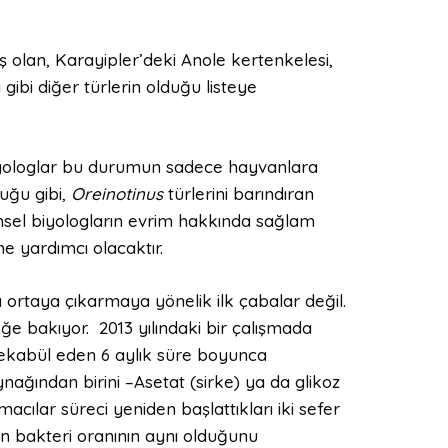
iş olan, Karayipler’deki Anole kertenkelesi,
gibi diğer türlerin olduğu listeye
l biyologlar bu durumun sadece hayvanlara
uğu gibi,
Oreinotinus
türlerini barındıran
rimsel biyologların evrim hakkında sağlam
e yardımcı olacaktır.
ı ortaya çıkarmaya yönelik ilk çabalar değil.
e bakıyor. 2013 yılındaki bir çalışmada
tekabül eden 6 aylık süre boyunca
ynağından birini –Asetat (sirke) ya da glikoz
acılar süreci yeniden başlattıkları iki sefer
en bakteri oranının aynı olduğunu