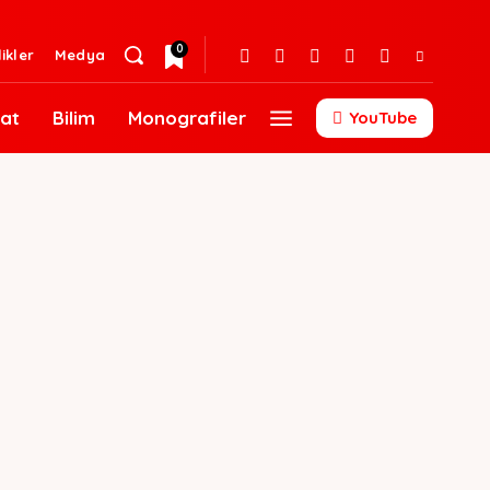
0
likler
Medya
at
Bilim
Monografiler
YouTube