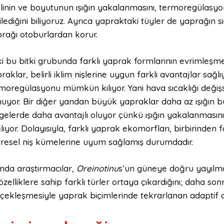
linin ve boyutunun ışığın yakalanmasını, termoregülasyon
ilediğini biliyoruz. Ayrıca yapraktaki tüyler de yaprağın sı
rağı otoburlardan korur.
i bu bitki grubunda farklı yaprak formlarının evrimleşmesi
raklar, belirli iklim nişlerine uygun farklı avantajlar sa
moregülasyonu mümkün kılıyor. Yani hava sıcaklığı değişs
uyor. Bir diğer yandan büyük yapraklar daha az ışığın bu
gelerde daha avantajlı oluyor çünkü ışığın yakalanmasını
lıyor. Dolayısıyla, farklı yaprak ekomorfları, birbirinden 
resel niş kümelerine uyum sağlamış durumdadır.
ında araştırmacılar,
Oreinotinu
s’un güneye doğru yayılmas
özelliklere sahip farklı türler ortaya çıkardığını; daha so
çekleşmesiyle yaprak biçimlerinde tekrarlanan adaptif 