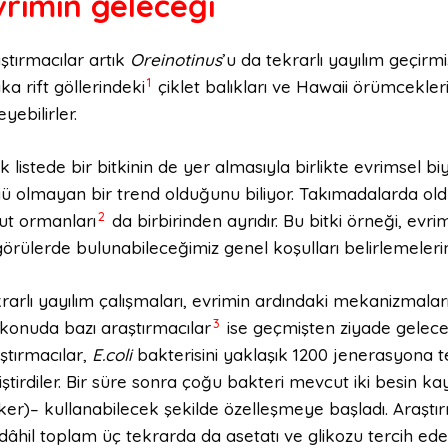
vrimin geleceği
ştırmacılar artık
Oreinotinus
’u da tekrarlı yayılım geçirm
1
ika rift göllerindeki
çiklet balıkları ve Hawaii örümcekleri 
eyebilirler.
ık listede bir bitkinin de yer almasıyla birlikte evrimse
ü olmayan bir trend olduğunu biliyor. Takımadalarda old
2
ut ormanları
da birbirinden ayrıdır. Bu bitki örneği, ev
örülerde bulunabileceğimiz genel koşulları belirlemelerin
rarlı yayılım çalışmaları, evrimin ardındaki mekanizmalar
3
konuda bazı araştırmacılar
ise geçmişten ziyade geleceğ
ştırmacılar,
E.coli
bakterisini yaklaşık 1200 jenerasyona 
iştirdiler. Bir süre sonra çoğu bakteri mevcut iki besin ka
ker)– kullanabilecek şekilde özelleşmeye başladı. Araştırm
dâhil toplam üç tekrarda da asetatı ve glikozu tercih ed