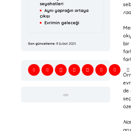
seyahatleri
seb
Aynı yaprağın ortaya
rad
çıkışı
Evrimin geleceği
Mes
oky
bir
Son güncelleme:
8 Şubat 2025
far
far
Örn
evr
de 
seç
öze
Nat
gru