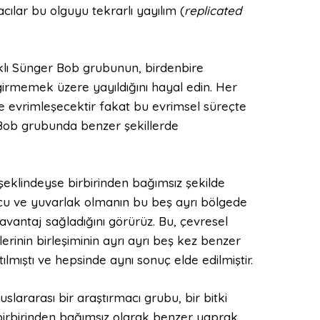
cılar bu olguyu tekrarlı yayılım (
replicated
rklı Sünger Bob grubunun, birdenbire
 girmemek üzere yayıldığını hayal edin. Her
ere evrimleşecektir fakat bu evrimsel süreçte
r Bob grubunda benzer şekillerde
şeklindeyse birbirinden bağımsız şekilde
ncu ve yuvarlak olmanın bu beş ayrı bölgede
antaj sağladığını görürüz. Bu, çevresel
erinin birleşiminin ayrı ayrı beş kez benzer
tılmıştı ve hepsinde aynı sonuç elde edilmiştir.
lararası bir araştırmacı grubu, bir bitki
, birbirinden bağımsız olarak benzer yaprak