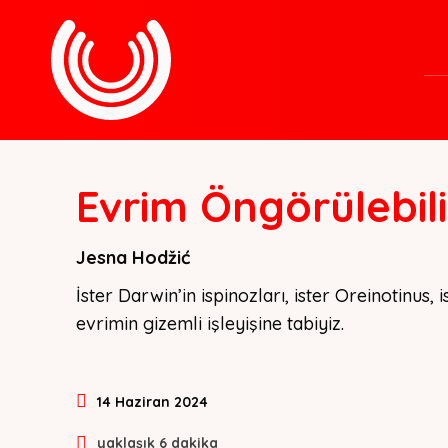
Evrim Öngörülebili
Jesna Hodžić
İster Darwin’in ispinozları, ister Oreinotinus, 
evrimin gizemli işleyişine tabiyiz.
14 Haziran 2024
yaklaşık
6
dakika