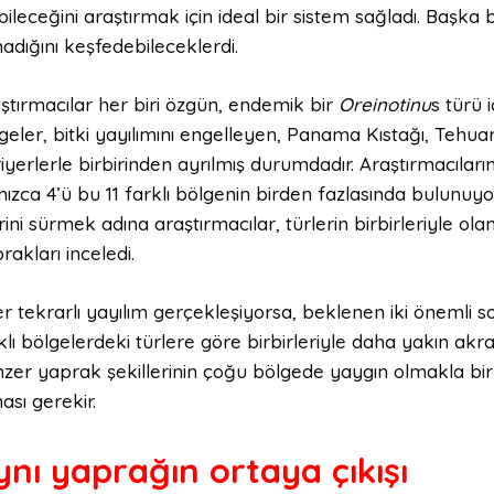
bileceğini araştırmak için ideal bir sistem sağladı. Başka 
adığını keşfedebileceklerdi.
ştırmacılar her biri özgün, endemik bir
Oreinotinu
s türü 
geler, bitki yayılımını engelleyen, Panama Kıstağı, Tehua
iyerlerle birbirinden ayrılmış durumdadır. Araştırmacıların 
nızca 4’ü bu 11 farklı bölgenin birden fazlasında bulunuyo
erini sürmek adına araştırmacılar, türlerin birbirleriyle olan i
rakları inceledi.
r tekrarlı yayılım gerçekleşiyorsa, beklenen iki önemli son
klı bölgelerdeki türlere göre birbirleriyle daha yakın akr
zer yaprak şekillerinin çoğu bölgede yaygın olmakla birl
ası gerekir.
ynı yaprağın ortaya çıkışı