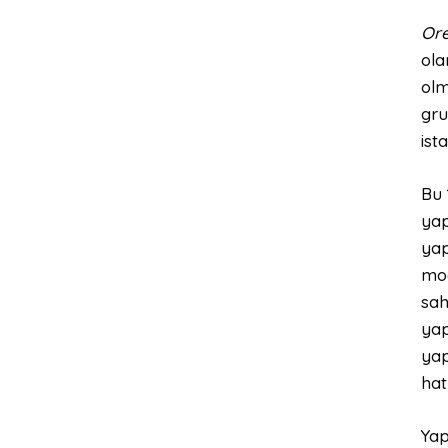
Ore
ola
olm
gru
ist
Bu 
yap
yap
mod
sah
yap
yap
hat
Yap