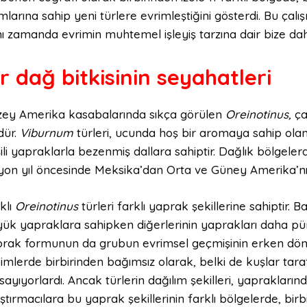
mlarına sahip yeni türlere evrimleştiğini gösterdi. Bu çalış
ı zamanda evrimin muhtemel işleyiş tarzına dair bize daha 
ir dağ bitkisinin seyahatleri
ey Amerika kasabalarında sıkça görülen
Oreinotinus,
çal
dür.
Viburnum
türleri, ucunda hoş bir aromaya sahip ola
ili yapraklarla bezenmiş dallara sahiptir. Dağlık bölgeler
yon yıl öncesinde Meksika’dan Orta ve Güney Amerika’nın 
klı
Oreinotinus
türleri farklı yaprak şekillerine sahiptir. 
ük yapraklara sahipken diğerlerinin yaprakları daha pürü
rak formunun da grubun evrimsel geçmişinin erken dönem
imlerde birbirinden bağımsız olarak, belki de kuşlar tar
sayıyorlardı. Ancak türlerin dağılım şekilleri, yapraklarında
ştırmacılara bu yaprak şekillerinin farklı bölgelerde, bir