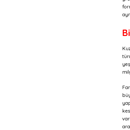
for
ayn
B
Kuz
tür
yeş
mil
Far
büy
yap
kes
var
ara