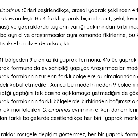
inotinu
s türleri çeşitlendikçe, atasal yaprak şeklinden 4
rak evrimleşti. Bu 4 farklı yaprak biçimi boyut, şekil, kena
ası) ve yapraklarda tüylerin varlığı bakımından birbirind
ba ayrıldı ve araştırmacılar aynı zamanda fikirlerine, bu ka
atistiksel analizle de arka çıktı.
11 bölgeden 9’u en az iki yaprak formuna, 4’ü üç yaprak 
rak formuna da ev sahipliği yapıyor. Araştırmacılar mo
rak formlarının türlerin farklı bölgelere ayrılmalarından
eli kabul etmediler. Ayrıca bu modelin neden 9 bölgenin
ipliği yaptığını tek başına açıklamaya yetmediğini de göst
rak formlarının farklı bölgelerde birbirinden bağımsız ol
rak morfolojileri
Oreinotinu
s evriminin erken dönemlerin
ları farklı bölgelerde çeşitlendikçe her biri “yaprak morfol
raklar rastgele değişim göstermez, her bir yaprak formu 