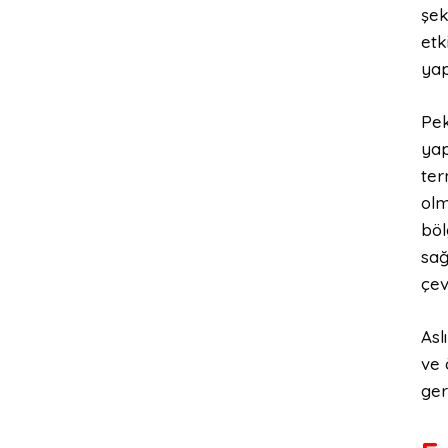
şek
etk
yap
Pek
yap
ter
olm
böl
sağ
çev
Asl
ve 
ger