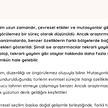
im uzun zamandır, çevresel etkiler ve mutasyonlar gib
örülemez bir süreç olarak düşünüldü. Ancak araştırm
anizmalarda, benzer özelliklerin farklı bölgelerde bağı
ekleri gösterildi. Şimdi ise araştırmacılar tekrarlı yayılım
oloji, tekrarlı yayılım gibi olaylar hakkında daha fazla 
kün hale gelebilir.
im, düzenliliği ve öngörülemez oluşuyla bilinir. Mutasyon
undurulduğunda, türlerin evrimsel süreçte hangi özellikler
ucu tahmin etmeye çalışmaya benzer. Ancak araştırmacıl
ı yüzünün denk geldiğini keşfettiler.
resel seçilim baskısı doğal gelişimle birleştiğinde, farklı