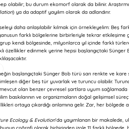
ep olabilir; bu durum ekomorf olarak da bilinir. Araştırma
iation
) ya da adaptif yayılım olarak da adlandırır.
eleyi daha anlaşılabilir kılmak için örnekleyelim: Beş fa
anusun farklı bölgelerine birbirleriyle tekrar etkileşime
 grup kendi bölgesinde, milyonlarca yıl içinde farklı türl
klı özellikler edinmek yerine hepsi başlangıçtaki Sünge
klılaşacaktır.
eğin başlangıçtaki Sünger Bob türü sarı renkte ve kare 
imleşen diğer beş tür yuvarlak ve turuncu olabilir. Turu
mevcut olan benzer çevresel şartlara uyum sağlamada av
ilim baskılarının ve organizmaların doğal gelişimsel süreçl
llikleri ortaya çıkardığı anlamına gelir. Zar, her bölgede a
ure Ecology & Evolution
’da yayımlanan bir makalede, ulus
bunun coğrafi olarak birbirinden izole 11 farklı bölgede