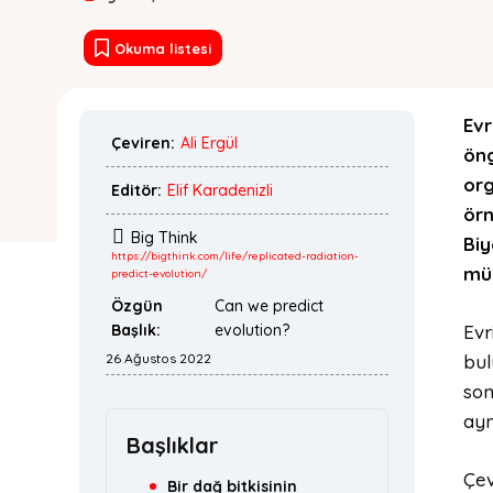
Okuma listesi
Evr
Çeviren:
Ali Ergül
öng
org
Editör:
Elif Karadenizli
örn
Big Think
Biy
https://bigthink.com/life/replicated-radiation-
müm
predict-evolution/
Özgün
Can we predict
Başlık:
evolution?
Evr
26 Ağustos 2022
bul
son
ayn
Başlıklar
Çev
Bir dağ bitkisinin