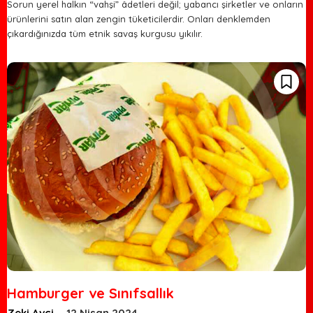
Sorun yerel halkın “vahşi” âdetleri değil; yabancı şirketler ve onların
ürünlerini satın alan zengin tüketicilerdir. Onları denklemden
çıkardığınızda tüm etnik savaş kurgusu yıkılır.
Hamburger ve Sınıfsallık
Zeki Avci
-
12 Nisan 2024