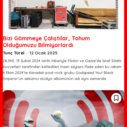
Bizi Gömmeye Çalıştılar, Tohum
Olduğumuzu Bilmiyorlardı
Tunç Türel
-
12 Ocak 2025
28,340. 13 Şubat 2024 tarihi itibariyle Filistin ve Gazze’de İsrail Silahlı
Kuvvetleri tarafından katledilen insan sayısını ifade eden bu rakam
4 Ekim 2024’te Kanadalı post-rock grubu Godspeed You! Black
Emperor’un sekizinci stüdyo albümünün adı aynı zamanda.