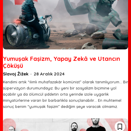
Yumuşak Faşizm, Yapay Zekâ ve Utancın
Çöküşü
Slavoj Žižek
-
28 Aralık 2024
Kendimi artık “ılımlı muhafazakâr komünist” olarak tanımlıyorum… Bir
süpervizyon durumundayız. Bu yeni bir sosyalizm biçimine yol
açabilir ya da ölümcül şiddetin orta yerinde izole uygarlık
minyatürlerine varan bir barbarlıkla sonuçlanabilir… En muhtemel
sonuç benim “yumuşak faşizm” dediğim şeye varacak olmamız.