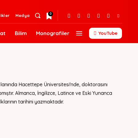
0
likler
Medya
at
Bilim
Monografiler
YouTube
 alanında Hacettepe Üniversitesi'nde, doktorasını
ıştır. Almanca, İngilizce, Latince ve Eski Yunanca
larının tarihini yazmaktadır.