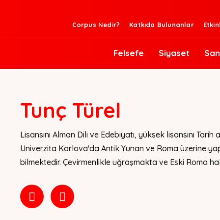
Corpus Nedir?
Katkıda Bulunanlar
Etkin
Felsefe
Siyaset
San
Tunç Türel
Lisansını Alman Dili ve Edebiyatı, yüksek lisansını Tarih
Univerzita Karlova'da Antik Yunan ve Roma üzerine yapm
bilmektedir. Çevirmenlikle uğraşmakta ve Eski Roma halk