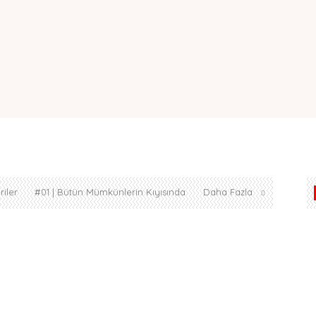
iler
#01 | Bütün Mümkünlerin Kıyısında
Daha Fazla