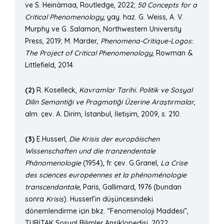
ve S. Heinämaa, Routledge, 2022;
50 Concepts for a
Critical Phenomenology
, yay. haz. G. Weiss, A. V.
Murphy ve G. Salamon, Northwestern University
Press, 2019; M. Marder,
Phenomena-Critique-Logos:
The Project of Critical Phenomenology
, Rowman &
Littlefield, 2014.
(2)
R. Koselleck,
Kavramlar Tarihi. Politik ve Sosyal
Dilin Semantiği ve Pragmatiği Üzerine Araştırmalar
,
alm. çev. A. Dirim, İstanbul, İletişim, 2009, s. 210.
(3)
E.Husserl,
Die Krisis der europäischen
Wissenschaften und die tranzendentale
Phänomenologie
(1954), fr. çev. G.Granel,
La Crise
des sciences européennes et la phénoménologie
transcendantale,
Paris, Gallimard, 1976 (bundan
sonra
Krisis
). Husserl’in düşüncesindeki
dönemlendirme için bkz. “Fenomenoloji Maddesi”,
TUBİTAK Sosyal Bilimler Ansiklopedisi, 2022.