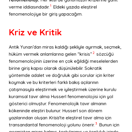
1
verme iddiasındadır.
Eldeki yazıda eleştirel
fenomenolojiye bir giriş yapacağım.
Kriz ve Kritik
Antik Yunan’dan miras kaldığı şekliyle ayırmak, seçmek,
2
hüküm vermek anlamlarına gelen “krisis”
sözcüğü
fenomenolojinin üzerine en çok eğildiği meselelerden
birine giriş kapısı olarak düşünülebilir. Sokratik
yöntemde adalet ve doğruluk gibi sorular için kriter
koymak ve bu kriterleri farklı bakış açılarının
çatışmasıyla eleştirmek ve iyileştirmek üzerine kurulu
kuramsal tavır alma Husserl fenomenolojisi için yol
gösterici olmuştur. Fenomenolojik tavır almanın
kökeninde eleştiri bulunur. Husserl son dönem
yazılarından oluşan
Krisis
’te eleştirel tavır alma için
3
transandantal fenomenoloji yolunu önerir.
Bunun için
geçmişten miras kalmış, tortulaşmış ve topluluk içinde