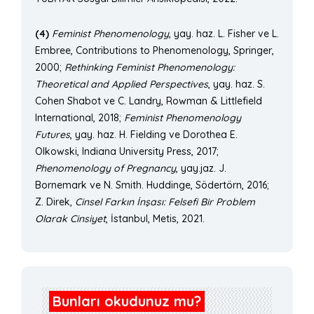
(4)
Feminist Phenomenology
, yay. haz. L. Fisher ve L.
Embree, Contributions to Phenomenology, Springer,
2000;
Rethinking Feminist Phenomenology:
Theoretical and Applied Perspectives
, yay. haz. S.
Cohen Shabot ve C. Landry, Rowman & Littlefield
International, 2018;
Feminist Phenomenology
Futures
, yay. haz. H. Fielding ve Dorothea E.
Olkowski, Indiana University Press, 2017;
Phenomenology of Pregnancy
, yay.jaz. J.
Bornemark ve N. Smith. Huddinge, Södertörn, 2016;
Z. Direk,
Cinsel Farkın İnşası: Felsefi Bir Problem
Olarak Cinsiyet
, İstanbul, Metis, 2021.
Bunları okudunuz mu?