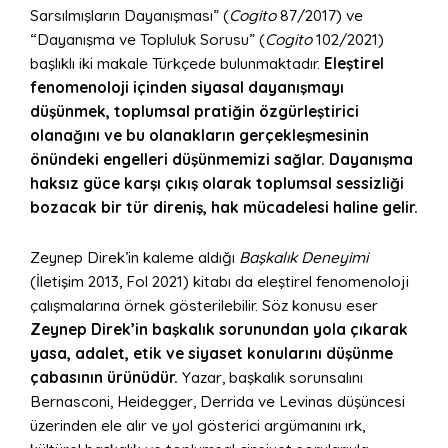
Sarsılmışların Dayanışması” (
Cogito
87/2017) ve
“Dayanışma ve Topluluk Sorusu” (
Cogito
102/2021)
başlıklı iki makale Türkçede bulunmaktadır.
Eleştirel
fenomenoloji içinden siyasal dayanışmayı
düşünmek, toplumsal pratiğin özgürleştirici
olanağını ve bu olanakların gerçekleşmesinin
önündeki engelleri düşünmemizi sağlar. Dayanışma
haksız güce karşı çıkış olarak toplumsal sessizliği
bozacak bir tür direniş, hak mücadelesi haline gelir.
Zeynep Direk’in kaleme aldığı
Başkalık Deneyimi
(İletişim 2013, Fol 2021) kitabı da eleştirel fenomenoloji
çalışmalarına örnek gösterilebilir. Söz konusu eser
Zeynep Direk’in başkalık sorunundan yola çıkarak
yasa, adalet, etik ve siyaset konularını düşünme
çabasının ürünüdür.
Yazar, başkalık sorunsalını
Bernasconi, Heidegger, Derrida ve Levinas düşüncesi
üzerinden ele alır ve yol gösterici argümanını ırk,