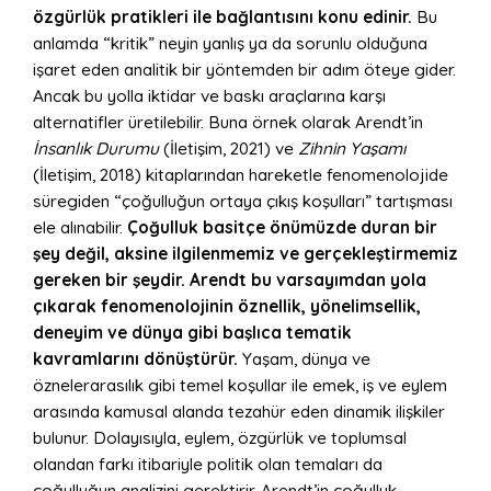
özgürlük pratikleri ile bağlantısını konu edinir.
Bu
anlamda “kritik” neyin yanlış ya da sorunlu olduğuna
işaret eden analitik bir yöntemden bir adım öteye gider.
Ancak bu yolla iktidar ve baskı araçlarına karşı
alternatifler üretilebilir. Buna örnek olarak Arendt’in
İnsanlık Durumu
(İletişim, 2021) ve
Zihnin Yaşamı
(İletişim, 2018) kitaplarından hareketle fenomenolojide
süregiden “çoğulluğun ortaya çıkış koşulları” tartışması
ele alınabilir.
Çoğulluk basitçe önümüzde duran bir
şey değil, aksine ilgilenmemiz ve gerçekleştirmemiz
gereken bir şeydir. Arendt bu varsayımdan yola
çıkarak fenomenolojinin öznellik, yönelimsellik,
deneyim ve dünya gibi başlıca tematik
kavramlarını dönüştürür.
Yaşam, dünya ve
öznelerarasılık gibi temel koşullar ile emek, iş ve eylem
arasında kamusal alanda tezahür eden dinamik ilişkiler
bulunur. Dolayısıyla, eylem, özgürlük ve toplumsal
olandan farkı itibariyle politik olan temaları da
çoğulluğun analizini gerektirir. Arendt’in çoğulluk