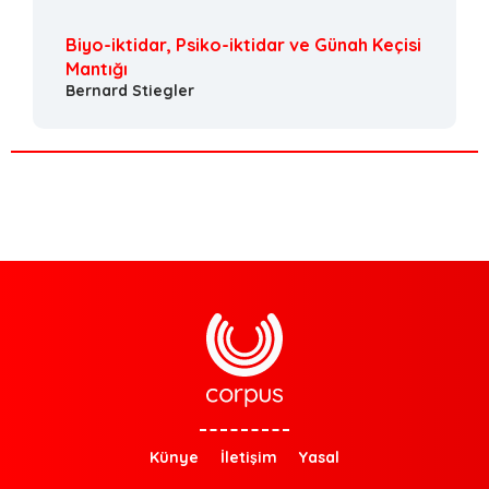
Biyo-iktidar, Psiko-iktidar ve Günah Keçisi
Mantığı
Bernard Stiegler
Künye
İletişim
Yasal