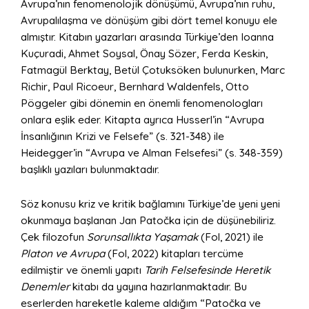
Avrupa’nın fenomenolojik dönüşümü, Avrupa’nın ruhu,
Avrupalılaşma ve dönüşüm gibi dört temel konuyu ele
almıştır. Kitabın yazarları arasında Türkiye’den Ioanna
Kuçuradi, Ahmet Soysal, Önay Sözer, Ferda Keskin,
Fatmagül Berktay, Betül Çotuksöken bulunurken, Marc
Richir, Paul Ricoeur, Bernhard Waldenfels, Otto
Pöggeler gibi dönemin en önemli fenomenologları
onlara eşlik eder. Kitapta ayrıca Husserl’in “Avrupa
İnsanlığının Krizi ve Felsefe” (s. 321-348) ile
Heidegger’in “Avrupa ve Alman Felsefesi” (s. 348-359)
başlıklı yazıları bulunmaktadır.
Söz konusu kriz ve kritik bağlamını Türkiye’de yeni yeni
okunmaya başlanan Jan Patočka için de düşünebiliriz.
Çek filozofun
Sorunsallıkta Yaşamak
(Fol, 2021) ile
Platon ve Avrupa
(Fol, 2022) kitapları tercüme
edilmiştir ve önemli yapıtı
Tarih Felsefesinde Heretik
Denemler
kitabı da yayına hazırlanmaktadır. Bu
eserlerden hareketle kaleme aldığım “Patočka ve