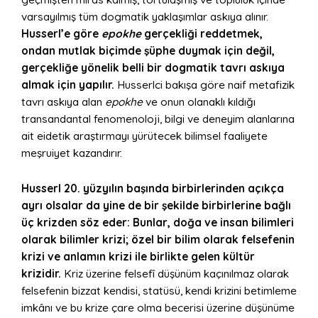
varsayılmış tüm dogmatik yaklaşımlar askıya alınır.
Husserl’e göre
epokhe
gerçekliği reddetmek,
ondan mutlak biçimde şüphe duymak için değil,
gerçekliğe yönelik belli bir dogmatik tavrı askıya
almak için yapılır.
Husserlci bakışa göre naif metafizik
tavrı askıya alan
epokhe
ve onun olanaklı kıldığı
transandantal fenomenoloji, bilgi ve deneyim alanlarına
ait eidetik araştırmayı yürütecek bilimsel faaliyete
meşruiyet kazandırır.
Husserl 20. yüzyılın başında birbirlerinden açıkça
ayrı olsalar da yine de bir şekilde birbirlerine bağlı
üç krizden söz eder: Bunlar, doğa ve insan bilimleri
olarak bilimler krizi; özel bir bilim olarak felsefenin
krizi ve anlamın krizi ile birlikte gelen kültür
krizidir.
Kriz üzerine felsefî düşünüm kaçınılmaz olarak
felsefenin bizzat kendisi, statüsü, kendi krizini betimleme
imkânı ve bu krize çare olma becerisi üzerine düşünüme