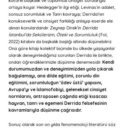
kültürel başkalık ve toplumsal cinsiyet sorularıyla
ortaya koyar. Heidegger’in ilgi etiği; Levinas’ın adalet,
sonsuz sorumluluk ve Tanrı kavrayışı; Derrida’nın
konukseverlik ve cinsiyet farklılığı anlayışı eserde ele
alınan konulardandır. Zeynep Direk’in
Derrida
İstanbul’da Sekülerizm, Öteki ve Sorumluluk
(Fol,
2022) kitabını da başkalık başlığı altında düşünebiliriz.
Ona göre kitap kolektif biçimde bu ülkede yaşayanlar
olarak deneyimlediğimiz sorunları Derrida ile birlikte,
ondan öğrendiklerimizle düşünme denemesidir.
Kendi
durumumuzdan ve deneyimimizden yola çıkarak
bağışlamayı, ana dilde eğitimi, zorunlu din
eğitimini, sorumluluğun ‘ödev üstü’ yapısını,
Avrupa’yı ve İslamofobiyi, geleneksel cinsiyet
normlarını, antroposen çağında etiği kısacası
hayvan, tanrı ve egemeni Derrida felsefesinin
kavramlarıyla düşünme çağrısıdır.
Sonuç olarak son on yılda fenomenoloji literatürü söz