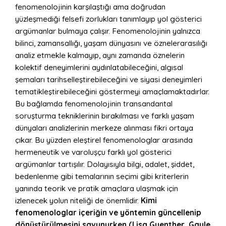
fenomenolojinin karşılaştığı ama doğrudan
yüzleşmediği felsefi zorlukları tanımlayıp yol gösterici
argümanlar bulmaya çalışır. Fenomenolojinin yalnızca
bilinci, zamansallığı, yaşam dünyasını ve öznelerarasılığı
analiz etmekle kalmayıp, aynı zamanda öznelerin
kolektif deneyimlerini aydınlatabileceğini, algısal
şemaları tarihselleştirebileceğini ve siyasi deneyimleri
tematikleştirebileceğini göstermeyi amaçlamaktadırlar.
Bu bağlamda fenomenolojinin transandantal
soruşturma tekniklerinin bırakılması ve farklı yaşam
dünyaları analizlerinin merkeze alınması fikri ortaya
çıkar. Bu yüzden eleştirel fenomenologlar arasında
hermeneutik ve varoluşçu farklı yol gösterici
argümanlar tartışılır. Dolayısıyla bilgi, adalet, şiddet,
bedenlenme gibi temalarının seçimi gibi kriterlerin
yanında teorik ve pratik amaçlara ulaşmak için
izlenecek yolun niteliği de önemlidir.
Kimi
fenomenologlar içeriğin ve yöntemin güncellenip
dönüştürülmesini savunurken (Lisa Guenther, Gayle