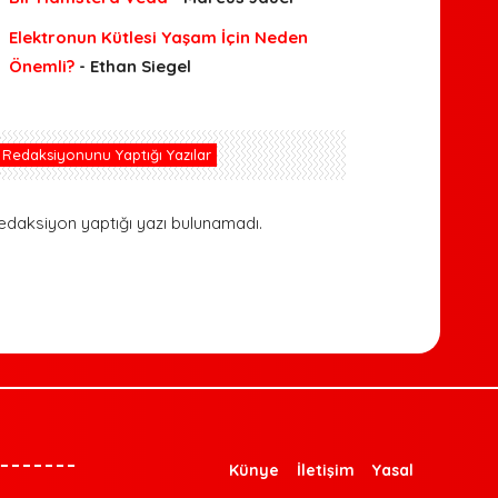
Elektronun Kütlesi Yaşam İçin Neden
Önemli?
- Ethan Siegel
Redaksiyonunu Yaptığı Yazılar
edaksiyon yaptığı yazı bulunamadı.
Künye
İletişim
Yasal