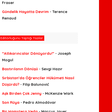
Fraser
Gündelik Hayatta Devrim
- Terence
Renaud
Editörlüğünü Yaptığı Yazılar
“Atlıkarıncalar Dönüyordu!”
- Joseph
Mogul
Bastırılanın Dönüşü
- Sevgi Hazır
Sırbistan’da Öğrenciler Hükümeti Nasıl
Düşürdü?
- Filip Balunović
Aşk Birden Çok Jenny
- McKenzie Wark
Son Rüya
- Pedro Almodóvar
Bir Hamstera Veda
- Marcus Jauer