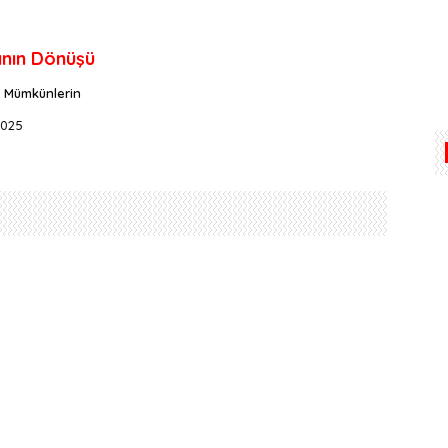
anın Dönüşü
n Mümkünlerin
2025