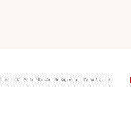
iler
#01 | Bütün Mümkünlerin Kıyısında
Daha Fazla