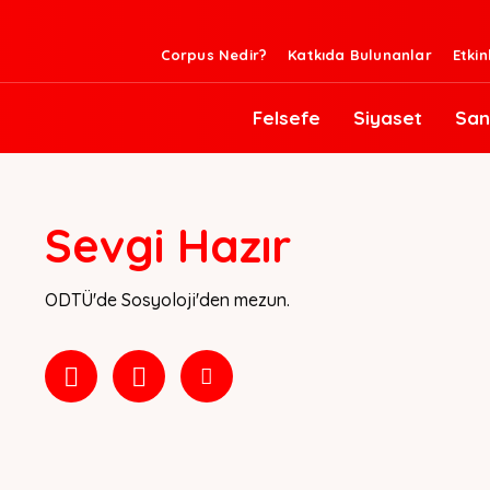
Corpus Nedir?
Katkıda Bulunanlar
Etkin
Felsefe
Siyaset
San
Sevgi Hazır
ODTÜ'de Sosyoloji'den mezun.