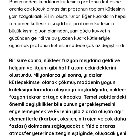
Bunun nedeni kuarkların kütlesinin protonun kütlesine
oranla çok küçük olmasıdır: protonun toplam kütlesinin
yalnızcayaklaşık %1’ini oluştururlar. Eğer kuarkların hepsi
tamamen kütlesiz olsaydı bile, protonun kütlesinin
büyük kısmı gluon alanından, yani güçlü kuvvetin
gücünden gelirdi ve bu yüzden kuark kütleleriyle
oynamak protonun kütlesini sadece çok az değiştirirdi.
Bir süre sonra, nükleer füzyon meydana geldi ve
helyum ve lityum gibi hafif atom çekirdeklerini
oluşturdu. Milyonlarca yıl sonra, yıldızlar
kütleçekimsel olarak çökmüş maddenin yoğun
koleksiyonlarından oluşmaya başladığında, nükleer
füzyon tekrar ortaya çıkacaktı. Temel sabitlerdeki
önemli değişiklikler bile bunun gerçekleşmesini
engellemeyecek ve Evrenin yıldızlarda oluşan ağır
elementlerle (karbon, oksijen, nitrojen ve çok daha
fazlası) dolmasını sağlayacaktır. Yıldızlararası
atmosfer yeterince zenginleştiğinde, oluşacak yeni