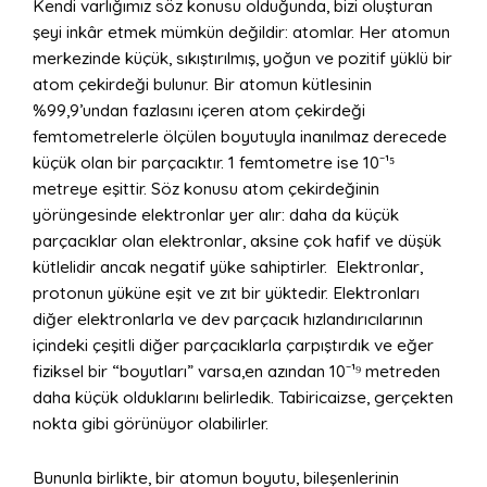
Kendi varlığımız söz konusu olduğunda, bizi oluşturan
şeyi inkâr etmek mümkün değildir: atomlar. Her atomun
merkezinde küçük, sıkıştırılmış, yoğun ve pozitif yüklü bir
atom çekirdeği bulunur. Bir atomun kütlesinin
%99,9’undan fazlasını içeren atom çekirdeği
femtometrelerle ölçülen boyutuyla inanılmaz derecede
küçük olan bir parçacıktır. 1 femtometre ise 10⁻¹⁵
metreye eşittir. Söz konusu atom çekirdeğinin
yörüngesinde elektronlar yer alır: daha da küçük
parçacıklar olan elektronlar, aksine çok hafif ve düşük
kütlelidir ancak negatif yüke sahiptirler. Elektronlar,
protonun yüküne eşit ve zıt bir yüktedir. Elektronları
diğer elektronlarla ve dev parçacık hızlandırıcılarının
içindeki çeşitli diğer parçacıklarla çarpıştırdık ve eğer
fiziksel bir “boyutları” varsa,en azından 10⁻¹⁹ metreden
daha küçük olduklarını belirledik. Tabiricaizse, gerçekten
nokta gibi görünüyor olabilirler.
Bununla birlikte, bir atomun boyutu, bileşenlerinin