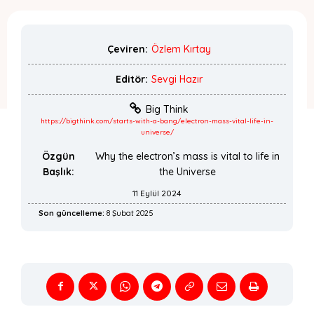
Çeviren:
Özlem Kırtay
Editör:
Sevgi Hazır
Big Think
https://bigthink.com/starts-with-a-bang/electron-mass-vital-life-in-
universe/
Özgün
Why the electron’s mass is vital to life in
Başlık:
the Universe
11 Eylül 2024
Son güncelleme:
8 Şubat 2025