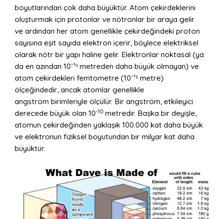
boyutlarından çok daha büyüktür. Atom çekirdeklerini
oluşturmak için protonlar ve nötronlar bir araya gelir
ve ardından her atom genellikle çekirdeğindeki proton
sayısına eşit sayıda elektron içerir, böylece elektriksel
olarak nötr bir yapı haline gelir. Elektronlar noktasal (ya
da en azından 10⁻¹⁹ metreden daha büyük olmayan) ve
atom çekirdekleri femtometre (10⁻¹⁵ metre)
ölçeğindedir, ancak atomlar genellikle
angström birimleriyle ölçülür. Bir angström, etkileyici
-10
derecede büyük olan 10
metredir. Başka bir deyişle,
atomun çekirdeğinden yaklaşık 100.000 kat daha büyük
ve elektronun fiziksel boyutundan bir milyar kat daha
büyüktür.