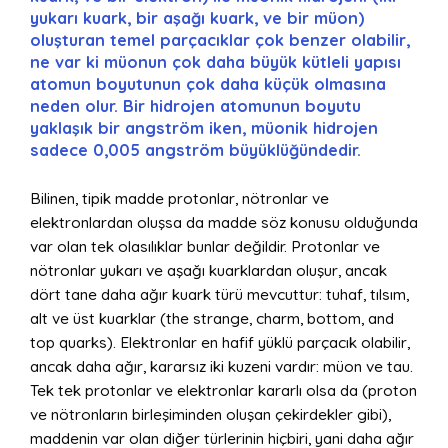
yukarı kuark, bir aşağı kuark, ve bir müon)
oluşturan temel parçacıklar çok benzer olabilir,
ne var ki müonun çok daha büyük kütleli yapısı
atomun boyutunun çok daha küçük olmasına
neden olur. Bir hidrojen atomunun boyutu
yaklaşık bir angström iken, müonik hidrojen
sadece 0,005 angström büyüklüğündedir.
Bilinen, tipik madde protonlar, nötronlar ve
elektronlardan oluşsa da madde söz konusu olduğunda
var olan tek olasılıklar bunlar değildir. Protonlar ve
nötronlar yukarı ve aşağı kuarklardan oluşur, ancak
dört tane daha ağır kuark türü mevcuttur: tuhaf, tılsım,
alt ve üst kuarklar (the strange, charm, bottom, and
top quarks). Elektronlar en hafif yüklü parçacık olabilir,
ancak daha ağır, kararsız iki kuzeni vardır: müon ve tau.
Tek tek protonlar ve elektronlar kararlı olsa da (proton
ve nötronların birleşiminden oluşan çekirdekler gibi),
maddenin var olan diğer türlerinin hiçbiri, yani daha ağır