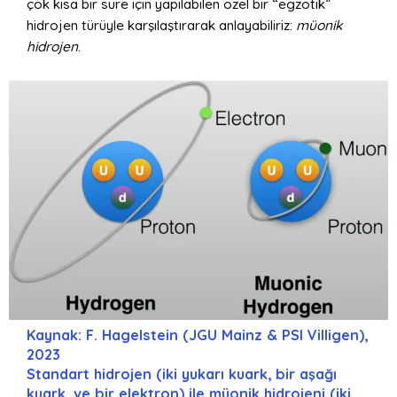
çok kısa bir süre için yapılabilen özel bir “egzotik”
hidrojen türüyle karşılaştırarak anlayabiliriz:
müonik
hidrojen
.
Kaynak: F. Hagelstein (JGU Mainz & PSI Villigen),
2023
Standart hidrojen (iki yukarı kuark, bir aşağı
kuark, ve bir elektron) ile müonik hidrojeni (iki