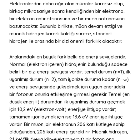
Elektronlardan daha ağır olan müonlar kararsız olup,
birkaç mikrosaniye sonra kendiliğinden bir elektrona,
bir elektron antinötrinosuna ve bir müon nötrinosuna
bozunacaktır. Bununla birlikte, müon devam ettiği ve
müonik hidrojen kararlı kaldığı sürece, standart
hidrojen ile arasında bir dizi önemli farklılık olacaktır.
Aralarındaki en büyük fark belki de enerji seviyeleridir.
Normal (elektron içeren) hidrojenin bulunduğu sadece
belirli bir dizi enerji seviyesi vardır: temel durum (n=1), ilk
uyarılmış durum (n=2), tam iyonize duruma kadar (n=∞)
ve enerji seviyesinde yükselmek için uygun enerjideki
bir fotonun onunla etkileşime girmesi gerekir. Temel (en
düşük enerjili) durumdan ilk uyarılmış duruma geçmek
için 10,2 eV (elektron-volt) enerjiye ihtiyaç vardır;
tamamen iyonlaşmak için ise 13,6 eV enerjiye ihtiyaç
vardır. Bir müon, bir elektronun 206 katı kütleye sahip
olduğundan, 206 katı enerji gerektirir. Müonik hidrojen,
2,1 keV’lik (veya kilo-elektron-volt) bir foton ona