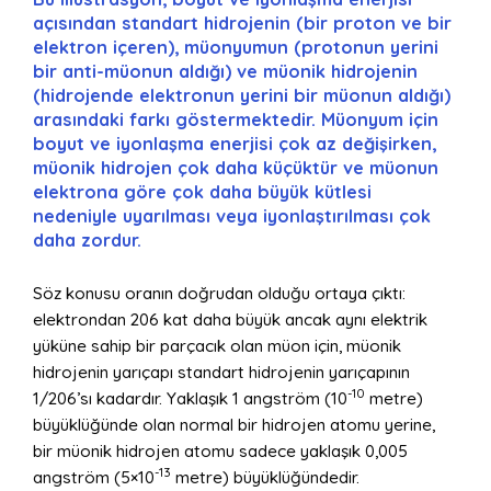
açısından standart hidrojenin (bir proton ve bir
elektron içeren), müonyumun (protonun yerini
bir anti-müonun aldığı) ve müonik hidrojenin
(hidrojende elektronun yerini bir müonun aldığı)
arasındaki farkı göstermektedir. Müonyum için
boyut ve iyonlaşma enerjisi çok az değişirken,
müonik hidrojen çok daha küçüktür ve müonun
elektrona göre çok daha büyük kütlesi
nedeniyle uyarılması veya iyonlaştırılması çok
daha zordur.
Söz konusu oranın doğrudan olduğu ortaya çıktı:
elektrondan 206 kat daha büyük ancak aynı elektrik
yüküne sahip bir parçacık olan müon için, müonik
hidrojenin yarıçapı standart hidrojenin yarıçapının
-10
1/206’sı kadardır. Yaklaşık 1 angström (10
metre)
büyüklüğünde olan normal bir hidrojen atomu yerine,
bir müonik hidrojen atomu sadece yaklaşık 0,005
-13
angström (5×10
metre) büyüklüğündedir.