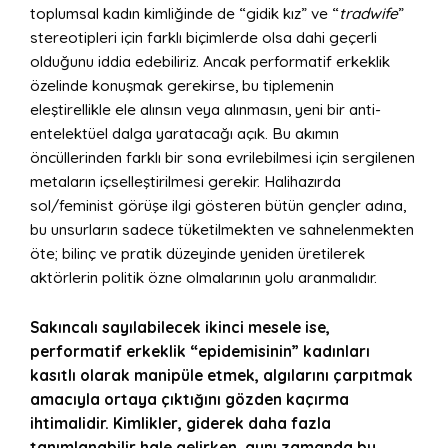
toplumsal kadın kimliğinde de “gidik kız” ve “
tradwife
”
stereotipleri için farklı biçimlerde olsa dahi geçerli
olduğunu iddia edebiliriz. Ancak performatif erkeklik
özelinde konuşmak gerekirse, bu tiplemenin
eleştirellikle ele alınsın veya alınmasın, yeni bir anti-
entelektüel dalga yaratacağı açık. Bu akımın
öncüllerinden farklı bir sona evrilebilmesi için sergilenen
metaların içselleştirilmesi gerekir. Halihazırda
sol/feminist görüşe ilgi gösteren bütün gençler adına,
bu unsurların sadece tüketilmekten ve sahnelenmekten
öte; bilinç ve pratik düzeyinde yeniden üretilerek
aktörlerin politik özne olmalarının yolu aranmalıdır.
Sakıncalı sayılabilecek ikinci mesele ise,
performatif erkeklik “epidemisinin” kadınları
kasıtlı olarak manipüle etmek, algılarını çarpıtmak
amacıyla ortaya çıktığını gözden kaçırma
ihtimalidir. Kimlikler, giderek daha fazla
tanımlanabilir hale gelirken, aynı zamanda bu