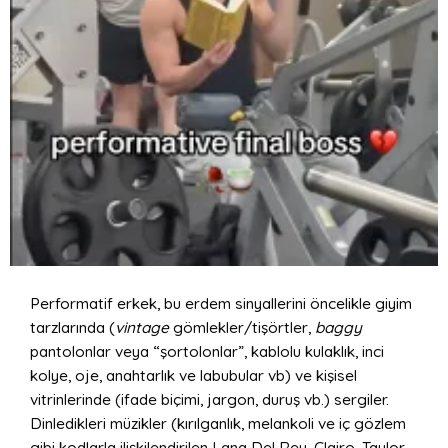
Performatif erkek, bu erdem sinyallerini öncelikle giyim
tarzlarında (
vintage
gömlekler/tişörtler,
baggy
pantolonlar veya “şortolonlar”, kablolu kulaklık, inci
kolye, oje, anahtarlık ve labubular vb) ve kişisel
vitrinlerinde (ifade biçimi, jargon, duruş vb.) sergiler.
Dinledikleri müzikler (kırılganlık, melankoli ve iç gözlem
gibi kodlarla ilişkilendirilen Lana Del Rey, Clairo, Taylor