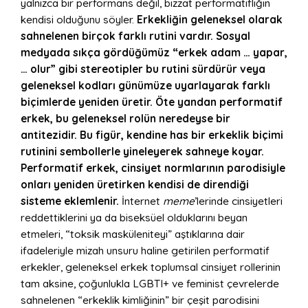
yalnızca bir performans değil, bizzat performatifliğin
kendisi olduğunu söyler.
Erkekliğin geleneksel olarak
sahnelenen
birçok
farklı
rutini vardır. Sosyal
medyada sıkça gördüğümüz “erkek adam … yapar,
… olur” gibi stereotipler bu rutini sürdürür veya
geleneksel kodları günümüze uyarlayarak farklı
biçimlerde yeniden üretir. Öte yandan performatif
erkek, bu geleneksel rolün neredeyse bir
antitezidir. Bu figür, kendine has bir erkeklik biçimi
rutinini sembollerle yineleyerek sahneye koyar.
Performatif erkek, cinsiyet normlarının parodisiyle
onları yeniden üretirken kendisi de direndiği
sisteme eklemlenir.
İnternet
meme
’lerinde cinsiyetleri
reddettiklerini ya da biseksüel olduklarını beyan
etmeleri, “toksik masküleniteyi” aştıklarına dair
ifadeleriyle mizah unsuru haline getirilen performatif
erkekler, geleneksel erkek toplumsal cinsiyet rollerinin
tam aksine, çoğunlukla LGBTI+ ve feminist çevrelerde
sahnelenen “erkeklik kimliğinin” bir çeşit parodisini