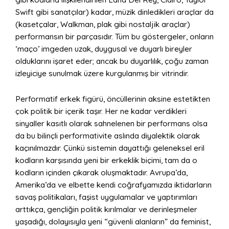
Swift gibi sanatçılar) kadar, müzik dinledikleri araçlar da
(kasetçalar, Walkman, plak gibi nostaljik araçlar)
performansın bir parçasıdır. Tüm bu göstergeler, onların
‘maço’ imgeden uzak, duygusal ve duyarlı bireyler
olduklarını işaret eder; ancak bu duyarlılık, çoğu zaman
izleyiciye sunulmak üzere kurgulanmış bir vitrindir.
Performatif erkek figürü, öncüllerinin aksine estetikten
çok politik bir içerik taşır. Her ne kadar verdikleri
sinyaller kasıtlı olarak sahnelenen bir performans olsa
da bu bilinçli performativite aslında diyalektik olarak
kaçınılmazdır. Çünkü sistemin dayattığı geleneksel eril
kodların karşısında yeni bir erkeklik biçimi, tam da o
kodların içinden çıkarak oluşmaktadır. Avrupa’da,
Amerika’da ve elbette kendi coğrafyamızda iktidarların
savaş politikaları, faşist uygulamalar ve yaptırımları
arttıkça, gençliğin politik kırılmalar ve derinleşmeler
yaşadığı, dolayısıyla yeni “güvenli alanların” da feminist,