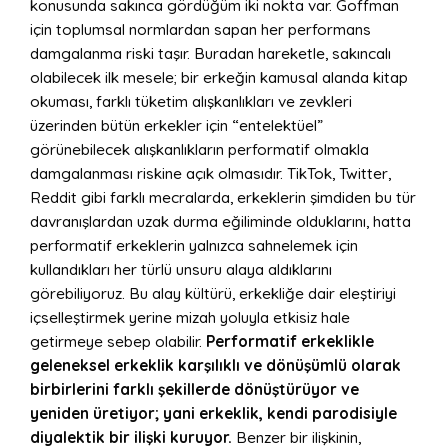
konusunda sakınca gördüğüm iki nokta var. Goffman
için toplumsal normlardan sapan her performans
damgalanma riski taşır. Buradan hareketle, sakıncalı
olabilecek ilk mesele; bir erkeğin kamusal alanda kitap
okuması, farklı tüketim alışkanlıkları ve zevkleri
üzerinden bütün erkekler için “entelektüel”
görünebilecek alışkanlıkların performatif olmakla
damgalanması riskine açık olmasıdır. TikTok, Twitter,
Reddit gibi farklı mecralarda, erkeklerin şimdiden bu tür
davranışlardan uzak durma eğiliminde olduklarını, hatta
performatif erkeklerin yalnızca sahnelemek için
kullandıkları her türlü unsuru alaya aldıklarını
görebiliyoruz. Bu alay kültürü, erkekliğe dair eleştiriyi
içselleştirmek yerine mizah yoluyla etkisiz hale
getirmeye sebep olabilir.
Performatif erkeklikle
geleneksel erkeklik karşılıklı ve dönüşümlü olarak
birbirlerini farklı şekillerde dönüştürüyor ve
yeniden üretiyor; yani erkeklik, kendi parodisiyle
diyalektik bir ilişki kuruyor.
Benzer bir ilişkinin,