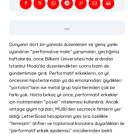
Dünyanın dört bir yanında düzenlenen ve geniş yankı
uyandıran “perfomative male” yarışmaları, geçtiğimiz
haftalarda, önce Bilkent Üniversitesi’nde ardından
İstanbul Moda’da düzenlendikten sonra bizim de
gündemimize girdi. Performatif erkeklerin, on yıl
öncesinin hipsterlarından ya da emolarından; giydikleri
“şortolon”ların ise metal grup tişörtlerinden çok bir
farkı yok. Hatta birkaç yıl önce, performatif erkekler
için muhtemelen “poser” nitelemesi kullanılırdı. Ancak
vintage giyim tarzları, MUBİ’den seçmece filmlerin yer
aldığı LetterBoxd hesaplarının yanı sıra özellikle
“feminizm” atıfları ve toplumsal konulara duyarlılıkları ile
“performatif erkek epidemisi” öncüllerinden belirli