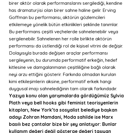
birer aktör olarak performanslarını sergilediği, kendine
has dramaturjisi olan birer sahne haline gelir. Erving
Goffman bu performansı, aktörün gözlemcileri
etkilemeye yönelik bütün etkinlikleri şeklinde tanımlar.
Bu performans çeşitli veçhelerde sahnelenebilir veya
sergilenebilir. Sahnelenen her rolle birlikte aktörün
performansı da üstlendiği rol de kişisel vitrini de değişir.
Dolayısıyla burada değişen araçlar performansı
sergileyenin, bu durumda performatif erkeğin, hedef
kitlesine ve damgalanmanın çeşitliliğine bağlı olarak
neyi arzu ettiğini gösterir. Farkında olmadan kurulan
kimi etkileşimlerin aksine, performatif erkek hangi
duygusal imajı sahnelediğinin tam olarak farkındadır.
Yazıya konu olan yarışmalarda gördüğümüz Sylvia
Plath veya bell hooks gibi feminist teorisyenlerin
kitapları,
New York’ta
sosyalist belediye başkan
adayı Zohran Mamdani
,
Moda sahilde ise
Marx
basılı
bez çantalar bize bir şey anlatıyor: Bunlar
kullanım değeri değil gösterge değeri taşıyan