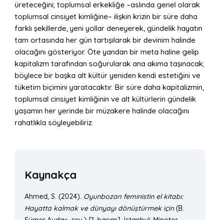
üreteceğini; toplumsal erkekliğe –aslında genel olarak
toplumsal cinsiyet kimliğine– ilişkin krizin bir süre daha
farklı şekillerde, yeni yollar deneyerek, gündelik hayatın
tam ortasında her gün tartışılarak bir devinim halinde
olacağını gösteriyor. Öte yandan bir meta haline gelip
kapitalizm tarafından soğurularak ana akıma taşınacak;
böylece bir başka alt kültür yeniden kendi estetiğini ve
tüketim biçimini yaratacaktır. Bir süre daha kapitalizmin,
toplumsal cinsiyet kimliğinin ve alt kültürlerin gündelik
yaşamın her yerinde bir müzakere halinde olacağını
rahatlıkla söyleyebiliriz.
Kaynakça
Ahmed, S. (2024).
Oyunbozan feministin el kitabı:
Hayatta kalmak ve dünyayı dönüştürmek için
(B.
Sümer Aydaş, çev.) [1. basım]. İstanbul: Minotor