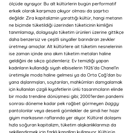
ölçüde ayrışıyor. Bu alt kültürlerin bugün performatif
erkek olarak karşımıza çıkıyor olması da şaşırtıcı
değildir. Zira kapitalizmin yarattığı kültür, hangi metanın
ne biçimde tüketildiği üzerinden tüketicinin kimliğini
tanımlamayı, dolayısıyla tüketim ürünleri üzerine gittikçe
daha benzersiz ve çeşitli sinyaller barındıran zevkler
üretmeyi amaçlar. Alt kültürlere ait tüketim nesnelerinin
ise zaman içinde ana akım tüketim metaları haline
geldiğini de sıkça gözlemleriz. Ev temizliği yapan
kadınların kullandığı siyah elbiselerin 1926’da Chanel’in
üretimiyle moda haline gelmesi ya da Orta Çağ’dan bu
yana dışlanmışları, soytarıları, mahkûmları damgalamak
için kullanılan çizgili kıyafetlerin ünlü tasarımcıların elinde
bir moda trendine dönüşmesi gibi; 2000’lerden pandemi
sonrası döneme kadar pek rağbet görmeyen
baggy
pantolonlar veya desenli gömlekler de şimdi her hazır
giyim markasının raflarında yer alıyor. Kültürel dolaşımı
hızla soğuran kapitalizm, tüketim alışkanlıklarımızı da
şekillendirmek için farklı kanalları kullanıyor. Kültürün