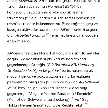
Ancak
Schwule im KB
çalışma grubu, Merkez Komite
tarafından hiçbir zaman
Komünist Birliğin
bir
komisyonu veya çalışma grubu olarak resmen
tanınmamıştı ve bu nedenle
KB
‘de temsil edilmek için
resmî bir talepte bulunamamıştı. Buna rağmen, gey ve
lezbiyen aktivistler, sorunlarının
KB
‘nin merkezî organı
27
olan
Arbeiterkampf
‘ta
temsil edilmesi için mücadele
edebilmişlerdi.
AK
‘deki cinsel azınlıklarla ilgili konulara ilişkin ilk metinler,
çoğunlukla kadınların siyasi katılımı bağlamında
yayımlanmıştı. Örneğin,
“BO Barmbek KB/Hamburg
Grubundan lezbiyen bir yoldaş”
tartışmalara sürekli
müdahil olmuş ve açıkça özgürleştirici bir lezbiyen
perspektifini vurgulamıştı. 1976 ve 1979’da
AG Schwule
im KB
lezbiyen-gey konuları üzerine iki özel sayı
yayınlamıştı: “Geylere Yapılan Baskılarla Mücadele”
28
(Kampf der Schwulenunterdrückung)
ve “Gey
29
Hakları Hemen Şimdi!” (Schwule Rechte jetzt!)
.