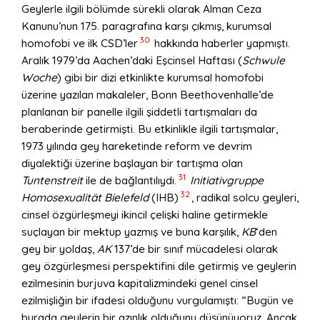
Geylerle ilgili bölümde sürekli olarak Alman Ceza
Kanunu’nun 175. paragrafına karşı çıkmış, kurumsal
30
homofobi ve ilk CSD’ler
hakkında haberler yapmıştı.
Aralık 1979’da Aachen’daki Eşcinsel Haftası (
Schwule
Woche
) gibi bir dizi etkinlikte kurumsal homofobi
üzerine yazılan makaleler, Bonn Beethovenhalle’de
planlanan bir panelle ilgili şiddetli tartışmaları da
beraberinde getirmişti. Bu etkinlikle ilgili tartışmalar,
1973 yılında gey hareketinde reform ve devrim
diyalektiği üzerine başlayan bir tartışma olan
31
Tuntenstreit
ile de bağlantılıydı.
Initiativgruppe
32
Homosexualität Bielefeld
(IHB)
, radikal solcu geyleri,
cinsel özgürleşmeyi ikincil çelişki haline getirmekle
suçlayan bir mektup yazmış ve buna karşılık,
KB
‘den
gey bir yoldaş,
AK
137’de bir sınıf mücadelesi olarak
gey özgürleşmesi perspektifini dile getirmiş ve geylerin
ezilmesinin burjuva kapitalizmindeki genel cinsel
ezilmişliğin bir ifadesi olduğunu vurgulamıştı: “Bugün ve
burada geylerin bir azınlık olduğunu düşünüyoruz. Ancak