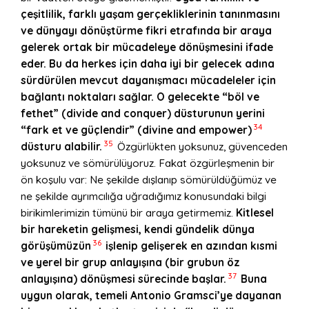
çeşitlilik, farklı yaşam gerçekliklerinin tanınmasını
ve dünyayı dönüştürme fikri etrafında bir araya
gelerek ortak bir mücadeleye dönüşmesini ifade
eder. Bu da herkes için daha iyi bir gelecek adına
sürdürülen mevcut dayanışmacı mücadeleler için
bağlantı noktaları sağlar. O gelecekte “böl ve
fethet” (divide and conquer) düsturunun yerini
34
“fark et ve güçlendir” (divine and empower)
35
düsturu alabilir.
Özgürlükten yoksunuz, güvenceden
yoksunuz ve sömürülüyoruz. Fakat özgürleşmenin bir
ön koşulu var: Ne şekilde dışlanıp sömürüldüğümüz ve
ne şekilde ayrımcılığa uğradığımız konusundaki bilgi
birikimlerimizin tümünü bir araya getirmemiz.
Kitlesel
bir hareketin gelişmesi, kendi gündelik dünya
36
görüşümüzün
işlenip gelişerek en azından kısmi
ve yerel bir grup anlayışına (bir grubun öz
37
anlayışına) dönüşmesi sürecinde başlar.
Buna
uygun olarak, temeli Antonio Gramsci’ye dayanan