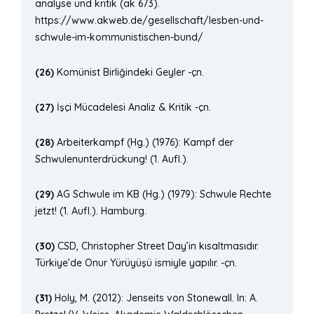
analyse und kritik (ak 673).
https://www.akweb.de/gesellschaft/lesben-und-
schwule-im-kommunistischen-bund/
(26)
Komünist Birliğindeki Geyler -çn.
(27)
İşçi Mücadelesi Analiz & Kritik -çn.
(28)
Arbeiterkampf (Hg.) (1976): Kampf der
Schwulenunterdrückung! (1. Aufl.).
(29)
AG Schwule im KB (Hg.) (1979): Schwule Rechte
jetzt! (1. Aufl.). Hamburg.
(30)
CSD, Christopher Street Day’in kısaltmasıdır.
Türkiye’de Onur Yürüyüşü ismiyle yapılır. -çn.
(31)
Holy, M. (2012): Jenseits von Stonewall. In: A.