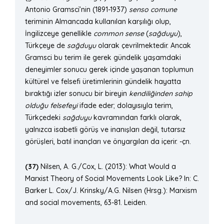
Antonio Gramsci’nin (1891-1937)
senso comune
teriminin Almancada kullanılan karşılığı olup,
İngilizceye genellikle
common sense
(
sağduyu
),
Türkçeye de
sağduyu
olarak çevrilmektedir. Ancak
Gramsci bu terim ile gerek gündelik yaşamdaki
deneyimler sonucu gerek içinde yaşanan toplumun
kültürel ve felsefi üretimlerinin gündelik hayatta
bıraktığı izler sonucu bir bireyin
kendiliğinden sahip
olduğu felsefeyi
ifade eder; dolayısıyla terim,
Türkçedeki
sağduyu
kavramından farklı olarak,
yalnızca isabetli görüş ve inanışları değil, tutarsız
görüşleri, batıl inançları ve önyargıları da içerir. -çn.
(37)
Nilsen, A. G./Cox, L. (2013): What Would a
Marxist Theory of Social Movements Look Like? In: C.
Barker L. Cox/J. Krinsky/A.G. Nilsen (Hrsg.): Marxism
and social movements, 63-81. Leiden.