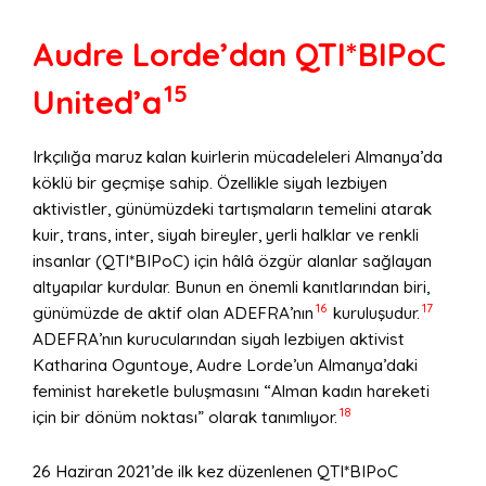
Audre Lorde’dan QTI*BIPoC
15
United’a
Irkçılığa maruz kalan kuirlerin mücadeleleri Almanya’da
köklü bir geçmişe sahip. Özellikle siyah lezbiyen
aktivistler, günümüzdeki tartışmaların temelini atarak
kuir, trans, inter, siyah bireyler, yerli halklar ve renkli
insanlar (QTI*BIPoC) için hâlâ özgür alanlar sağlayan
altyapılar kurdular. Bunun en önemli kanıtlarından biri,
16
17
günümüzde de aktif olan ADEFRA’nın
kuruluşudur.
ADEFRA’nın kurucularından siyah lezbiyen aktivist
Katharina Oguntoye, Audre Lorde’un Almanya’daki
feminist hareketle buluşmasını “Alman kadın hareketi
18
için bir dönüm noktası” olarak tanımlıyor.
26 Haziran 2021’de ilk kez düzenlenen QTI*BIPoC