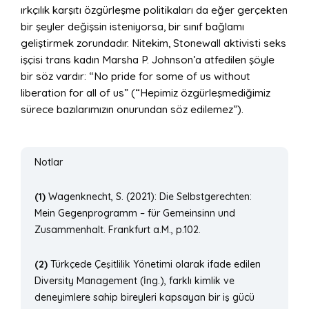
ırkçılık karşıtı özgürleşme politikaları da eğer gerçekten
bir şeyler değişsin isteniyorsa, bir sınıf bağlamı
geliştirmek zorundadır. Nitekim, Stonewall aktivisti seks
işçisi trans kadın Marsha P. Johnson’a atfedilen şöyle
bir söz vardır: “No pride for some of us without
liberation for all of us” (“Hepimiz özgürleşmediğimiz
sürece bazılarımızın onurundan söz edilemez”).
Notlar
(1)
Wagenknecht, S. (2021): Die Selbstgerechten:
Mein Gegenprogramm – für Gemeinsinn und
Zusammenhalt. Frankfurt a.M., p.102.
(2)
Türkçede Çeşitlilik Yönetimi olarak ifade edilen
Diversity Management (İng.), farklı kimlik ve
deneyimlere sahip bireyleri kapsayan bir iş gücü