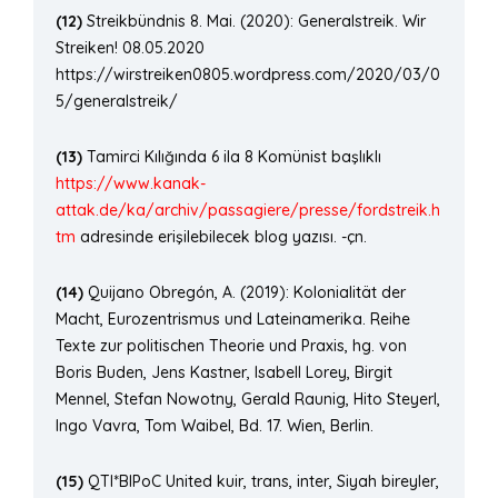
(12)
Streikbündnis 8. Mai. (2020): Generalstreik. Wir
Streiken! 08.05.2020
https://wirstreiken0805.wordpress.com/2020/03/0
5/generalstreik/
(13)
Tamirci Kılığında 6 ila 8 Komünist başlıklı
https://www.kanak-
attak.de/ka/archiv/passagiere/presse/fordstreik.h
tm
adresinde erişilebilecek blog yazısı. -çn.
(14)
Quijano Obregón, A. (2019): Kolonialität der
Macht, Eurozentrismus und Lateinamerika. Reihe
Texte zur politischen Theorie und Praxis, hg. von
Boris Buden, Jens Kastner, Isabell Lorey, Birgit
Mennel, Stefan Nowotny, Gerald Raunig, Hito Steyerl,
Ingo Vavra, Tom Waibel, Bd. 17. Wien, Berlin.
(15)
QTI*BIPoC United kuir, trans, inter, Siyah bireyler,