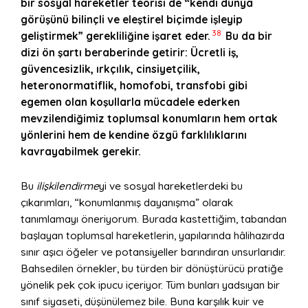
bir sosyal hareketler teorisi de “kendi dünya
görüşünü bilinçli ve eleştirel biçimde işleyip
38
geliştirmek” gerekliliğine işaret eder.
Bu da bir
dizi ön şartı beraberinde getirir: Ücretli iş,
güvencesizlik, ırkçılık, cinsiyetçilik,
heteronormatiflik, homofobi, transfobi gibi
egemen olan koşullarla mücadele ederken
mevzilendiğimiz toplumsal konumların hem ortak
yönlerini hem de kendine özgü farklılıklarını
kavrayabilmek gerekir.
Bu
ilişkilendirme
yi ve sosyal hareketlerdeki bu
çıkarımları, “konumlanmış dayanışma” olarak
tanımlamayı öneriyorum. Burada kastettiğim, tabandan
başlayan toplumsal hareketlerin, yapılarında hâlihazırda
sınır aşıcı öğeler ve potansiyeller barındıran unsurlarıdır.
Bahsedilen örnekler, bu türden bir dönüştürücü pratiğe
yönelik pek çok ipucu içeriyor. Tüm bunları yadsıyan bir
sınıf siyaseti, düşünülemez bile. Buna karşılık kuir ve