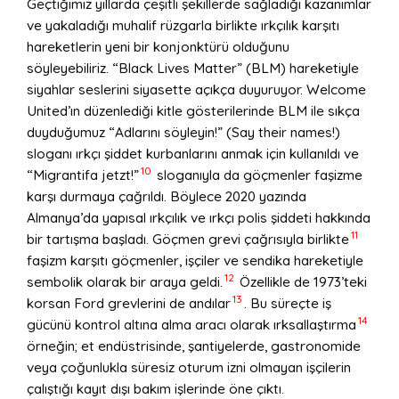
Geçtiğimiz yıllarda çeşitli şekillerde sağladığı kazanımlar
ve yakaladığı muhalif rüzgarla birlikte ırkçılık karşıtı
hareketlerin yeni bir konjonktürü olduğunu
söyleyebiliriz. “Black Lives Matter” (BLM) hareketiyle
siyahlar seslerini siyasette açıkça duyuruyor. Welcome
United’ın düzenlediği kitle gösterilerinde BLM ile sıkça
duyduğumuz “Adlarını söyleyin!” (Say their names!)
sloganı ırkçı şiddet kurbanlarını anmak için kullanıldı ve
10
“Migrantifa jetzt!”
sloganıyla da göçmenler faşizme
karşı durmaya çağrıldı. Böylece 2020 yazında
Almanya’da yapısal ırkçılık ve ırkçı polis şiddeti hakkında
11
bir tartışma başladı. Göçmen grevi çağrısıyla birlikte
faşizm karşıtı göçmenler, işçiler ve sendika hareketiyle
12
sembolik olarak bir araya geldi.
Özellikle de 1973’teki
13
korsan Ford grevlerini de andılar
. Bu süreçte iş
14
gücünü kontrol altına alma aracı olarak ırksallaştırma
örneğin; et endüstrisinde, şantiyelerde, gastronomide
veya çoğunlukla süresiz oturum izni olmayan işçilerin
çalıştığı kayıt dışı bakım işlerinde öne çıktı.