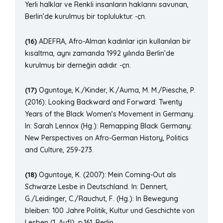
Yerli halklar ve Renkli insanların haklarını savunan,
Berlin’de kurulmuş bir topluluktur. -çn.
(16)
ADEFRA, Afro-Alman kadınlar için kullanılan bir
kısaltma, aynı zamanda 1992 yılında Berlin’de
kurulmuş bir derneğin adıdır. -çn.
(17)
Oguntoye, K./Kinder, K./Auma, M. M./Piesche, P.
(2016): Looking Backward and Forward: Twenty
Years of the Black Women‘s Movement in Germany.
In: Sarah Lennox (Hg.): Remapping Black Germany:
New Perspectives on Afro-German History, Politics
and Culture, 259-273.
(18)
Oguntoye, K. (2007): Mein Coming-Out als
Schwarze Lesbe in Deutschland. In: Dennert,
G./Leidinger, C./Rauchut, F. (Hg.): In Bewegung
bleiben: 100 Jahre Politik, Kultur und Geschichte von
Lesben (1. Aufl), p.161. Berlin