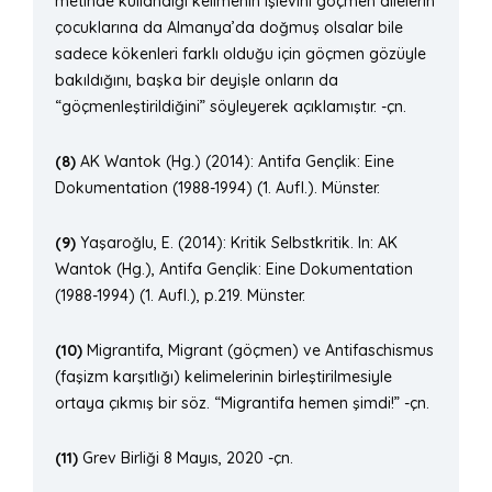
metinde kullandığı kelimenin işlevini göçmen ailelerin
çocuklarına da Almanya’da doğmuş olsalar bile
sadece kökenleri farklı olduğu için göçmen gözüyle
bakıldığını, başka bir deyişle onların da
“göçmenleştirildiğini” söyleyerek açıklamıştır. -çn.
(8)
AK Wantok (Hg.) (2014): Antifa Gençlik: Eine
Dokumentation (1988-1994) (1. Aufl.). Münster.
(9)
Yaşaroğlu, E. (2014): Kritik Selbstkritik. In: AK
Wantok (Hg.), Antifa Gençlik: Eine Dokumentation
(1988-1994) (1. Aufl.), p.219. Münster.
(10)
Migrantifa, Migrant (göçmen) ve Antifaschismus
(faşizm karşıtlığı) kelimelerinin birleştirilmesiyle
ortaya çıkmış bir söz. “Migrantifa hemen şimdi!” -çn.
(11)
Grev Birliği 8 Mayıs, 2020 -çn.