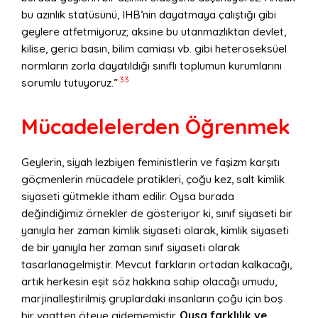
bu azınlık statüsünü, IHB’nin dayatmaya çalıştığı gibi
geylere atfetmiyoruz; aksine bu utanmazlıktan devlet,
kilise, gerici basın, bilim camiası vb. gibi heteroseksüel
normların zorla dayatıldığı sınıflı toplumun kurumlarını
33
sorumlu tutuyoruz.”
Mücadelelerden Öğrenmek
Geylerin, siyah lezbiyen feministlerin ve faşizm karşıtı
göçmenlerin mücadele pratikleri, çoğu kez, salt kimlik
siyaseti gütmekle itham edilir. Oysa burada
değindiğimiz örnekler de gösteriyor ki, sınıf siyaseti bir
yanıyla her zaman kimlik siyaseti olarak, kimlik siyaseti
de bir yanıyla her zaman sınıf siyaseti olarak
tasarlanagelmiştir. Mevcut farkların ortadan kalkacağı,
artık herkesin eşit söz hakkına sahip olacağı umudu,
marjinalleştirilmiş gruplardaki insanların çoğu için boş
bir vaatten öteye gidememiştir.
Oysa farklılık ve