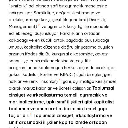
“sınıfçılık” adı altında safi bir ayrımcılık meselesine
indirgeniyor. Sömürüye, değersizleştirmeye ve
ötekileştirmeye karşı, çeşitlilik yönetimi (Diversity
2
Management)
ve ayrımcılık karşıtlığı ile mücadele
edilebileceği düşünülüyor. Farklılıkların ortadan
kalkacağı ve en küçük ortak paydada buluşulacağı
umudu, kapitalist düzende doğru bir yaşama duyulan
arzunun ifadesidir. Bu kurgusal dikotomide,
beyaz
sanayi işçilerinin mücadelesine ve çeşitlilik
programlarına katılamayan herkes dışarıda bırakılıyor:
yoksul kadınlar, kuirler ve BIPoC (siyah bireyler, yerli
3
halklar ve renkli insanlar)
; yani, ayrımcılığa kesişimsel
olarak maruz kalanlar ve ücretli çalışanlar.
Toplumsal
cinsiyet ve ırksallaştırma temelli ayrımcılık ve
marjinalleştirme, tıpkı sınıf ilişkileri gibi kapitalist
toplumun ve onun üretim biçiminin temel yapı
4
taşlarıdır.
Toplumsal cinsiyet, ırksallaştırma ve
sınıf arasındaki ilişkiler kapitalizmde ortadan