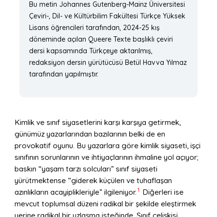
Bu metin Johannes Gutenberg-Mainz Üniversitesi
Çeviri-, Dil- ve Kültürbilim Fakültesi Türkçe Yüksek
Lisans öğrencileri tarafından, 2024-25 kış
döneminde açılan Queere Texte başlıklı çeviri
dersi kapsamında Türkçeye aktarılmış,
redaksiyon dersin yürütücüsü Betül Havva Yılmaz
tarafından yapılmıştır.
Kimlik ve sınıf siyasetlerini karşı karşıya getirmek,
günümüz yazarlarından bazılarının belki de en
provokatif oyunu. Bu yazarlara göre kimlik siyaseti, işçi
sınıfının sorunlarının ve ihtiyaçlarının ihmaline yol açıyor;
baskın “yaşam tarzı solcuları” sınıf siyaseti
yürütmektense “giderek küçülen ve tuhaflaşan
1
azınlıkların acayiplikleriyle” ilgileniyor.
Diğerleri ise
mevcut toplumsal düzeni radikal bir şekilde eleştirmek
yerine radikal bir uzlaşma isteğinde. Sınıf çelişkisi,