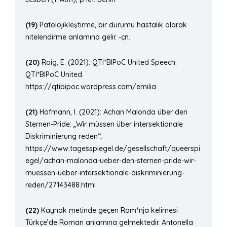
(19)
Patolojikleştirme, bir durumu hastalık olarak
nitelendirme anlamına gelir. -çn.
(20)
Roig, E. (2021): QTI*BIPoC United Speech.
QTI*BIPoC United.
https://qtibipoc.wordpress.com/emilia
(21)
Hofmann, I. (2021): Achan Malonda über den
Sternen-Pride: „Wir müssen über intersektionale
Diskriminierung reden“.
https://www.tagesspiegel.de/gesellschaft/queerspi
egel/achan-malonda-ueber-den-sternen-pride-wir-
muessen-ueber-intersektionale-diskriminierung-
reden/27143488.html
(22)
Kaynak metinde geçen Rom*nja kelimesi
Türkçe’de Roman anlamına gelmektedir. Antonella