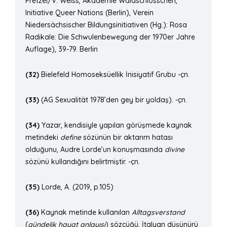
Pretzel/V. Weiss, Akademie Waldschlösschen,
Initiative Queer Nations (Berlin), Verein
Niedersächsischer Bildungsinitiativen (Hg.): Rosa
Radikale: Die Schwulenbewegung der 1970er Jahre
Auflage), 39-79. Berlin
(32)
Bielefeld Homoseksüellik İnisiyatif Grubu -çn.
(33)
(AG Sexualität 1978’den gey bir yoldaş). -çn.
(34)
Yazar, kendisiyle yapılan görüşmede kaynak
metindeki
define
sözünün bir aktarım hatası
olduğunu, Audre Lorde’un konuşmasında
divine
sözünü kullandığını belirtmiştir. -çn.
(35)
Lorde, A. (2019, p.105)
(36)
Kaynak metinde kullanılan
Alltagsverstand
(
gündelik hayat anlayışı
) sözcüğü, İtalyan düşünürü