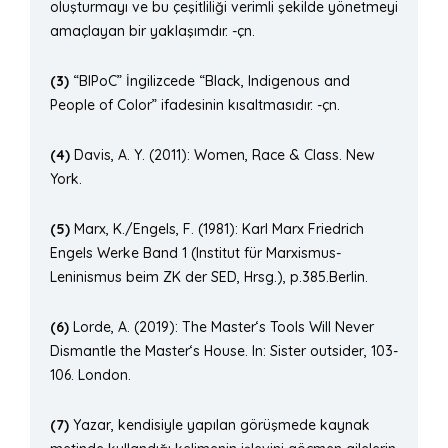
oluşturmayı ve bu çeşitliliği verimli şekilde yönetmeyi
amaçlayan bir yaklaşımdır. -çn.
(3)
“BIPoC” İngilizcede “Black, Indigenous and
People of Color” ifadesinin kısaltmasıdır. -çn.
(4)
Davis, A. Y. (2011): Women, Race & Class. New
York.
(5)
Marx, K./Engels, F. (1981): Karl Marx Friedrich
Engels Werke Band 1 (Institut für Marxismus-
Leninismus beim ZK der SED, Hrsg.), p.385.Berlin.
(6)
Lorde, A. (2019): The Master‘s Tools Will Never
Dismantle the Master‘s House. In: Sister outsider, 103-
106. London.
(7)
Yazar, kendisiyle yapılan görüşmede kaynak