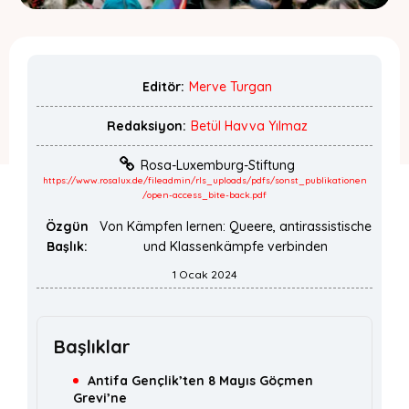
Editör:
Merve Turgan
Redaksiyon:
Betül Havva Yılmaz
Rosa-Luxemburg-Stiftung
https://www.rosalux.de/fileadmin/rls_uploads/pdfs/sonst_publikationen
/open-access_bite-back.pdf
Özgün
Von Kämpfen lernen: Queere, antirassistische
Başlık:
und Klassenkämpfe verbinden
1 Ocak 2024
Başlıklar
Antifa Gençlik’ten 8 Mayıs Göçmen
Grevi’ne