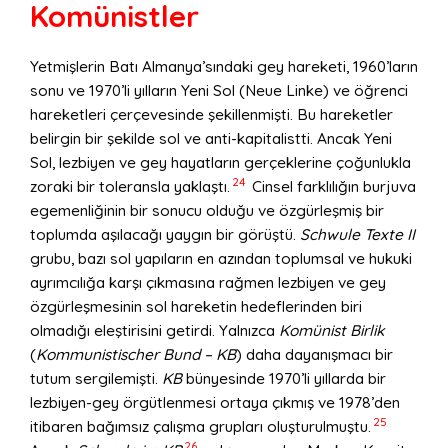
Komünistler
Yetmişlerin Batı Almanya’sındaki gey hareketi, 1960’ların
sonu ve 1970’li yılların Yeni Sol (Neue Linke) ve öğrenci
hareketleri çerçevesinde şekillenmişti. Bu hareketler
belirgin bir şekilde sol ve anti-kapitalistti. Ancak Yeni
Sol, lezbiyen ve gey hayatların gerçeklerine çoğunlukla
24
zoraki bir toleransla yaklaştı.
Cinsel farklılığın burjuva
egemenliğinin bir sonucu olduğu ve özgürleşmiş bir
toplumda aşılacağı yaygın bir görüştü.
Schwule Texte II
grubu, bazı sol yapıların en azından toplumsal ve hukuki
ayrımcılığa karşı çıkmasına rağmen lezbiyen ve gey
özgürleşmesinin sol hareketin hedeflerinden biri
olmadığı eleştirisini getirdi. Yalnızca
Komünist Birlik
(
Kommunistischer Bund – KB
) daha dayanışmacı bir
tutum sergilemişti.
KB
bünyesinde 1970’li yıllarda bir
lezbiyen-gey örgütlenmesi ortaya çıkmış ve 1978’den
25
itibaren bağımsız çalışma grupları oluşturulmuştu.
26