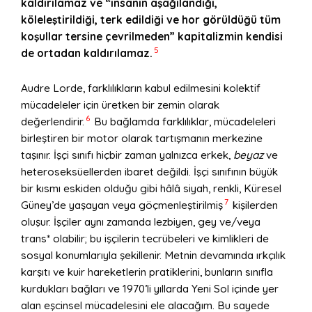
kaldırılamaz ve “insanın aşağılandığı,
köleleştirildiği, terk edildiği ve hor görüldüğü tüm
koşullar tersine çevrilmeden” kapitalizmin kendisi
5
de ortadan kaldırılamaz.
Audre Lorde, farklılıkların kabul edilmesini kolektif
mücadeleler için üretken bir zemin olarak
6
değerlendirir.
Bu bağlamda farklılıklar, mücadeleleri
birleştiren bir motor olarak tartışmanın merkezine
taşınır. İşçi sınıfı hiçbir zaman yalnızca erkek,
beyaz
ve
heteroseksüellerden ibaret değildi. İşçi sınıfının büyük
bir kısmı eskiden olduğu gibi hâlâ siyah, renkli, Küresel
7
Güney’de yaşayan veya göçmenleştirilmiş
kişilerden
oluşur. İşçiler aynı zamanda lezbiyen, gey ve/veya
trans* olabilir; bu işçilerin tecrübeleri ve kimlikleri de
sosyal konumlarıyla şekillenir. Metnin devamında ırkçılık
karşıtı ve kuir hareketlerin pratiklerini, bunların sınıfla
kurdukları bağları ve 1970’li yıllarda Yeni Sol içinde yer
alan eşcinsel mücadelesini ele alacağım. Bu sayede