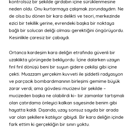
kontrolsüz bir şekilde girdabın içine sürüklenmesine
neden oldu. Onu kurtarmaya çalışmak zorundaydım. Ne
de olsa bu dönen bir kara delikti ve teori, merkezinde
ezici bir tekillik yerine, evrendeki başka bir noktaya
bağlı bir solucan deliği olması gerektiğini öngörüyordu.
Kesinlikle çaresiz bir çabaydı.
Ortanca kardeşim kara deliğin etrafında güvenli bir
uzaklıkta yörüngede bekliyordu. İçine dalarken uzayın
fırıl fırıl dönüşü beni bir suyun gidere çekilişi gibi içine
çekti. Muazzam yerçekim kuvveti ile şiddetli radyasyon
ve parçacık bombardımanının birleşimi gemime büyük
zarar verdi; ama gövdesi mucizevi bir şekilde –
mucizeden başka ne olabilirdi ki– bir zamanlar tartışmalı
olan çatırdama önleyici kalkan sayesinde benim gibi
hayatta kaldı. Dışarıda, uzay sonsuz sayıda bir arada
var olan şekillere katılıyor gibiydi. Bir kara deliğin içinde
fark ettim ki gerçekliğin bir sınırı yoktu.