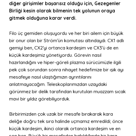
diğer girişimler başarısız olduğu için, Gezegenler
Birliği kesin olarak bilmenin tek yolunun oraya
gitmek olduğuna karar verdi.
Filo üç gemiden oluşuyordu ve her biri ailem için büyük
bir onur olan bir Ström’ün komutası altındaydı. CX1 adlı
gemiyi ben, CX2’yi ortanca kardeşim ve CX3’ü de en
küçük kardeşimiz yönetiyordu. Görevin nasıl
hazırlandığını ve hiper-göreli plazma sürücümüzle ilgili
pek çok sorundan sonra nihayet hedefimize bir ışık ayı
mesafeye nasıl ulaştığımızın ayrıntılarını
anlatmayacağım. Teleskoplarımızdan uzaydaki
görünmez bir delik tarafından kurutulan muazzam sıcak
mavi bir yıldız görebiliyorduk.
Birbirimizden çok uzak bir mesafe bırakarak kara
deliğe doğru tek sıra halinde uçmamız emredildi; önce
küçük kardeşim, ikinci olarak ortanca kardeşim ve en
son ben. Büyük bir mesafeden bakıldığında bir kara