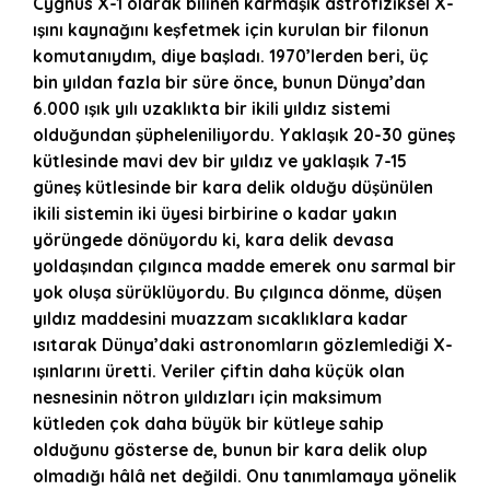
Cygnus X-1 olarak bilinen karmaşık astrofiziksel X-
ışını kaynağını keşfetmek için kurulan bir filonun
komutanıydım, diye başladı. 1970’lerden beri, üç
bin yıldan fazla bir süre önce, bunun Dünya’dan
6.000 ışık yılı uzaklıkta bir ikili yıldız sistemi
olduğundan şüpheleniliyordu. Yaklaşık 20-30 güneş
kütlesinde mavi dev bir yıldız ve yaklaşık 7-15
güneş kütlesinde bir kara delik olduğu düşünülen
ikili sistemin iki üyesi birbirine o kadar yakın
yörüngede dönüyordu ki, kara delik devasa
yoldaşından çılgınca madde emerek onu sarmal bir
yok oluşa sürüklüyordu. Bu çılgınca dönme, düşen
yıldız maddesini muazzam sıcaklıklara kadar
ısıtarak Dünya’daki astronomların gözlemlediği X-
ışınlarını üretti. Veriler çiftin daha küçük olan
nesnesinin nötron yıldızları için maksimum
kütleden çok daha büyük bir kütleye sahip
olduğunu gösterse de, bunun bir kara delik olup
olmadığı hâlâ net değildi. Onu tanımlamaya yönelik