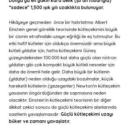
Dünya’ya en yakın kara delik (şu an itibarıyla)
“sadece” 1,500 ışık yılı uzaklıkta bulunuyor.
Hikâyeye geçmeden önce bir hatırlatma: Albert
Einstein genel görelilik teorisinde kütleçekimini büyük
bir cismin etrafındaki uzayın eğriliği ile eş tutmuştur. Bu
etki hafif kütleler için oldukça önemsizdir ama büyük
kütleli yıldızlar için, hatta kütleçekimi Güneş
yüzeyindekinden 100.000 kat daha güçlü olan nötron
yıldızları gibi çok kompakt büyük kütleli nesneler için
daha da önemli hale gelir. Daha büyük bir kütlenin
(yıldızlar) neden olduğu uzaydaki bozulmalar, küçük
hareketli kütlelerin (gezegenler) Newton’ın kütleçekim
yasasının öngördüğünden de sapmasına neden
olacaktır. Einstein’ın kütleçekimi teorisinin bir diğer
dikkat çekici sonucu da güçlü kütleçekimi alanlarında
saatlerin yavaşlamasıdır:
Güçlü kütleçekimi uzayı
büker ve zamanı yavaşlatır.