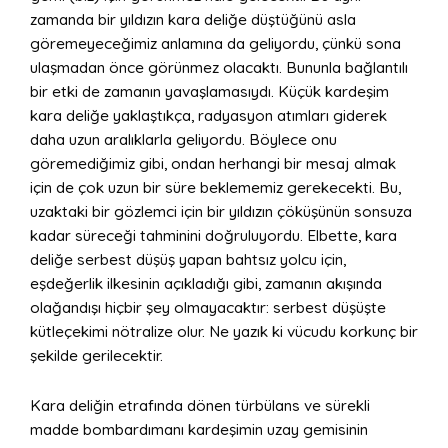
zamanda bir yıldızın kara deliğe düştüğünü asla
göremeyeceğimiz anlamına da geliyordu, çünkü sona
ulaşmadan önce görünmez olacaktı. Bununla bağlantılı
bir etki de zamanın yavaşlamasıydı. Küçük kardeşim
kara deliğe yaklaştıkça, radyasyon atımları giderek
daha uzun aralıklarla geliyordu. Böylece onu
göremediğimiz gibi, ondan herhangi bir mesaj almak
için de çok uzun bir süre beklememiz gerekecekti. Bu,
uzaktaki bir gözlemci için bir yıldızın çöküşünün sonsuza
kadar süreceği tahminini doğruluyordu. Elbette, kara
deliğe serbest düşüş yapan bahtsız yolcu için,
eşdeğerlik ilkesinin açıkladığı gibi, zamanın akışında
olağandışı hiçbir şey olmayacaktır: serbest düşüşte
kütleçekimi nötralize olur. Ne yazık ki vücudu korkunç bir
şekilde gerilecektir.
Kara deliğin etrafında dönen türbülans ve sürekli
madde bombardımanı kardeşimin uzay gemisinin