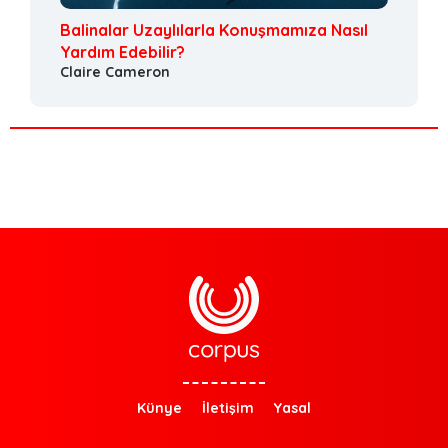
Balinalar Uzaylılarla Konuşmamıza Nasıl
Yardım Edebilir?
Claire Cameron
Künye
İletişim
Yasal