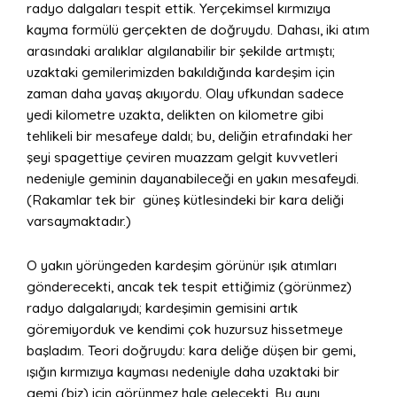
radyo dalgaları tespit ettik. Yerçekimsel kırmızıya
kayma formülü gerçekten de doğruydu. Dahası, iki atım
arasındaki aralıklar algılanabilir bir şekilde artmıştı;
uzaktaki gemilerimizden bakıldığında kardeşim için
zaman daha yavaş akıyordu. Olay ufkundan sadece
yedi kilometre uzakta, delikten on kilometre gibi
tehlikeli bir mesafeye daldı; bu, deliğin etrafındaki her
şeyi spagettiye çeviren muazzam gelgit kuvvetleri
nedeniyle geminin dayanabileceği en yakın mesafeydi.
(Rakamlar tek bir güneş kütlesindeki bir kara deliği
varsaymaktadır.)
O yakın yörüngeden kardeşim görünür ışık atımları
gönderecekti, ancak tek tespit ettiğimiz (görünmez)
radyo dalgalarıydı; kardeşimin gemisini artık
göremiyorduk ve kendimi çok huzursuz hissetmeye
başladım. Teori doğruydu: kara deliğe düşen bir gemi,
ışığın kırmızıya kayması nedeniyle daha uzaktaki bir
gemi (biz) için görünmez hale gelecekti. Bu aynı