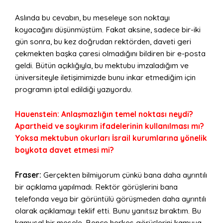
Aslında bu cevabın, bu meseleye son noktayı
koyacağını düşünmüştüm. Fakat aksine, sadece bir-iki
gün sonra, bu kez doğrudan rektörden, daveti geri
çekmekten başka çaresi olmadığını bildiren bir e-posta
geldi. Bütün açıklığıyla, bu mektubu imzaladığım ve
üniversiteyle iletişimimizde bunu inkar etmediğim için
programın iptal edildiği yazıyordu.
Hauenstein: Anlaşmazlığın temel noktası neydi?
Apartheid ve soykırım ifadelerinin kullanılması mı?
Yoksa mektubun okurları İsrail kurumlarına yönelik
boykota davet etmesi mi?
Fraser:
Gerçekten bilmiyorum çünkü bana daha ayrıntılı
bir açıklama yapılmadı. Rektör görüşlerini bana
telefonda veya bir görüntülü görüşmeden daha ayrıntılı
olarak açıklamayı teklif etti. Bunu yanıtsız bıraktım. Bu
kamusal bir mesele. Bence herkes görüşlerini kamuya