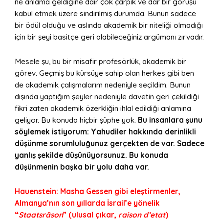
ne anlama geldiğine dair çok çarpık ve dar bir görüşü
kabul etmek üzere sindirilmiş durumda. Bunun sadece
bir ödül olduğu ve aslında akademik bir niteliği olmadığı
için bir şeyi basitçe geri alabileceğiniz argümanı zırvadır.
Mesele şu, bu bir misafir profesörlük, akademik bir
görev. Geçmiş bu kürsüye sahip olan herkes gibi ben
de akademik çalışmalarım nedeniyle seçildim. Bunun
dışında yaptığım şeyler nedeniyle davetin geri çekildiği
fikri zaten akademik özerkliğin ihlal edildiği anlamına
geliyor. Bu konuda hiçbir şüphe yok.
Bu insanlara şunu
söylemek istiyorum: Yahudiler hakkında derinlikli
düşünme sorumluluğunuz gerçekten de var. Sadece
yanlış şekilde düşünüyorsunuz. Bu konuda
düşünmenin başka bir yolu daha var.
Hauenstein: Masha Gessen gibi eleştirmenler,
Almanya’nın son yıllarda İsrail’e yönelik
“
Staatsräson
” (ulusal çıkar,
raison d’etat
)