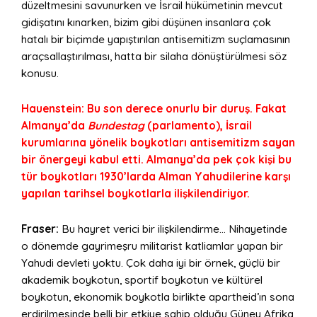
düzeltmesini savunurken ve İsrail hükümetinin mevcut
gidişatını kınarken, bizim gibi düşünen insanlara çok
hatalı bir biçimde yapıştırılan antisemitizm suçlamasının
araçsallaştırılması, hatta bir silaha dönüştürülmesi söz
konusu.
Hauenstein: Bu son derece onurlu bir duruş. Fakat
Almanya’da
Bundestag
(parlamento), İsrail
kurumlarına yönelik boykotları antisemitizm sayan
bir önergeyi kabul etti. Almanya’da pek çok kişi bu
tür boykotları 1930’larda Alman Yahudilerine karşı
yapılan tarihsel boykotlarla ilişkilendiriyor.
Fraser:
Bu hayret verici bir ilişkilendirme… Nihayetinde
o dönemde gayrimeşru militarist katliamlar yapan bir
Yahudi devleti yoktu. Çok daha iyi bir örnek, güçlü bir
akademik boykotun, sportif boykotun ve kültürel
boykotun, ekonomik boykotla birlikte apartheid’ın sona
erdirilmesinde belli bir etkiye sahip olduğu Güney Afrika