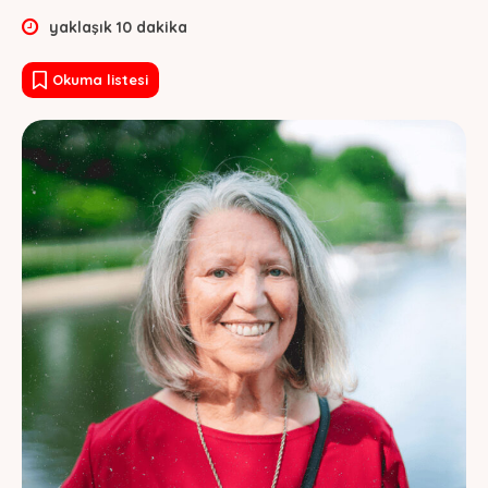
yaklaşık
10
dakika
Okuma listesi