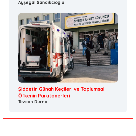
Ayşegül Sandıkcıoğlu
Şiddetin Günah Keçileri ve Toplumsal
Öfkenin Paratonerleri
Tezcan Durna