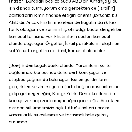
Fraser:
Buradaki başlıca suçlu ABD’dir. Almanya’yı bu
işin dışında tutmuyorum ama gerçekten de [İsrail’in]
politikalarını kimin finanse ettiğini önemsiyorsanız, bu
ABD’dir. Ancak Filistin meselesinde hayatımda ilk kez
tanık olduğum ve sanırım hiç olmadığı kadar dengeli bir
kamusal tartışma var. Filistinlilerin sesleri kamusal
alanda duyuluyor. Örgütler, İsrail politikalarını eleştiren
sol Yahudi örgütleri de dahil, kamusal alandalar.
[Joe] Biden büyük baskı altında. Yardımların şarta
bağlanması konusunda daha sert konuşuyor ve
ateşkes çağrısında bulunuyor. Bunun yardımların
gerçekten kesilmesi ya da şarta bağlanması anlamına
gelip gelmeyeceğini, Kongre’deki Demokratların bu
konuyu zorlayıp zorlamayacağını göreceğiz. Ancak en
azından hükümetimizin açık tuttuğu askeri yardım
vanası artık siyasileşmiş ve tartışmalı hale gelmiş
durumda.