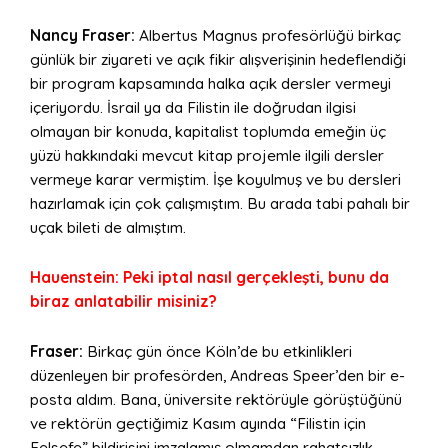
Nancy Fraser:
Albertus Magnus profesörlüğü birkaç
günlük bir ziyareti ve açık fikir alışverişinin hedeflendiği
bir program kapsamında halka açık dersler vermeyi
içeriyordu. İsrail ya da Filistin ile doğrudan ilgisi
olmayan bir konuda, kapitalist toplumda emeğin üç
yüzü hakkındaki mevcut kitap projemle ilgili dersler
vermeye karar vermiştim. İşe koyulmuş ve bu dersleri
hazırlamak için çok çalışmıştım. Bu arada tabi pahalı bir
uçak bileti de almıştım.
Hauenstein: Peki iptal nasıl gerçekleşti, bunu da
biraz anlatabilir misiniz?
Fraser:
Birkaç gün önce Köln’de bu etkinlikleri
düzenleyen bir profesörden, Andreas Speer’den bir e-
posta aldım. Bana, üniversite rektörüyle görüştüğünü
ve rektörün geçtiğimiz Kasım ayında “Filistin için
Felsefe” bildirisini imzalamış olmamdan rahatsızlık