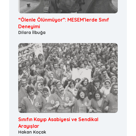
“Ölenle Ölünmüyor”: MESEM’lerde Sınıf
Deneyimi
Dilara İlbuğa
Sınıfın Kayıp Asabiyesi ve Sendikal
Arayışlar
Hakan Koçak