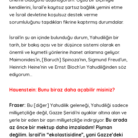
kendilerini, İsrail’e kayıtsız şartsız bağlılık yemini etme
ve İsrail devletine koşulsuz destek verme
sorumluluğunu taşıdıkları fikrine kaptırmış durumdalar.
İsrail’in şu an içinde bulunduğu durum, Yahudiliğin bir
tarih, bir bakış açısı ve bir düşünce sistemi olarak en
önemli ve kıymetli yönlerine ihanet anlamına geliyor.
Maimonides’in, [Baruch] Spinoza’nın, Sigmund Freud’un,
Heinrich Heine’nin ve Ernst Bloch’un Yahudiliğinden söz
ediyorum…
Hauenstein: Bunu biraz daha açabilir misiniz?
Fraser:
Bu [diğer] Yahudilik geleneği, Yahudiliği sadece
milliyetçiliğe değil, Gazze Şeridi’ni ayaklar altına alan ve
yerle bir eden bir aşırı milliyetçiliğe indirgiyor.
Bu arada
az önce bir mektup daha imzaladım! Pişman
değilim. İsrail’in “ekolastisidine”, yani Gazze’deki