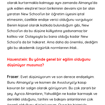
olarak kurtarmakla kalmayıp aynı zamanda Almanya’da
yok edilen eleştirel teori birikiminin devamı için bir alan
yaratan New School’un bir öğretim üyesini iptal
etmesinin, özellikle endişe verici olduğunu vurguluyor.
Benim kişisel olarak katkıda bulunduğum gibi, New
School’un da bu düşüne külliyatına yadsınamaz bir
katkısı var. Dolayısıyla bu bana olduğu kadar New
School’a da bir hakaret. Ama daha da önemlisi, dediğim
gibi bu akademik özgürlük normlarının ihlali…
Hauenstein: Bu yönde genel bir eğilim olduğunu
düşünüyor musunuz?
Fraser:
Evet düşünüyorum ve son derece endişeliyim.
Bunu Almanya’yı ve kısmen de Avusturya’yı kasıp
kavuran bir salgın olarak görüyorum. Bu çok zararlı bir
şey. Ayrıca Almanların, Yahudiliğin ne kadar karmaşık ve
derinlikli olduğunu, tarihini ve bakışını anlamlarının çok
önemli olduğunu düşünüyorum. Oysa bir biçimiyle