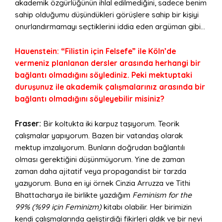
akademik özgürlüğünün ihlal edilmediğini, sadece benim
sahip olduğumu düşündükleri görüşlere sahip bir kişiyi
onurlandırmamayı seçtiklerini iddia eden argüman gibi…
Hauenstein: “Filistin için Felsefe” ile Köln’de
vermeniz planlanan dersler arasında herhangi bir
bağlantı olmadığını söylediniz. Peki mektuptaki
duruşunuz ile akademik çalışmalarınız arasında bir
bağlantı olmadığını söyleyebilir misiniz?
Fraser:
Bir koltukta iki karpuz taşıyorum. Teorik
çalışmalar yapıyorum. Bazen bir vatandaş olarak
mektup imzalıyorum. Bunların doğrudan bağlantılı
olması gerektiğini düşünmüyorum. Yine de zaman
zaman daha ajitatif veya propagandist bir tarzda
yazıyorum. Buna en iyi örnek Cinzia Arruzza ve Tithi
Bhattacharya ile birlikte yazdığım
Feminism for the
99%
(%99 için Feminizm)
kitabı olabilir. Her birimizin
kendi çalışmalarında geliştirdiği fikirleri aldık ve bir nevi