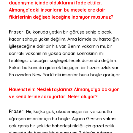
dayanışma içinde olduklarını ifade ettiler.
Almanya’daki insanların bu meselelere dair
fikirlerinin değişebileceğine inanıyor musunuz?
Fraser:
Bu konuda yetkin bir görüşe sahip olacak
kadar sahaya yakın değilim. Ama içimde bu hastalığın
iyileşeceğine dair bir his var. Benim vakamın mı, bir
sonraki vakanın mı yoksa ondan sonrakinin mi
tetikleyici olacağını söyleyebilecek durumda değilim.
Fakat bu konuda giderek büyüyen bir huzursuzluk var.
En azından New York’taki insanlar bunu böyle görüyor.
Hauenstein: Meslektaşlarınız Almanya’ya bakıyor
ve kendilerine soruyorlar: Neler oluyor?
Fraser:
Hiç kuşku yok, akademisyenler ve sanatla
uğraşan insanlar için bu böyle. Ayrıca Gessen vakası
çok geniş bir şekilde haberleştirildiği için gazetecilik
alanında da benzer bir durum var. Butler’ın Adorno