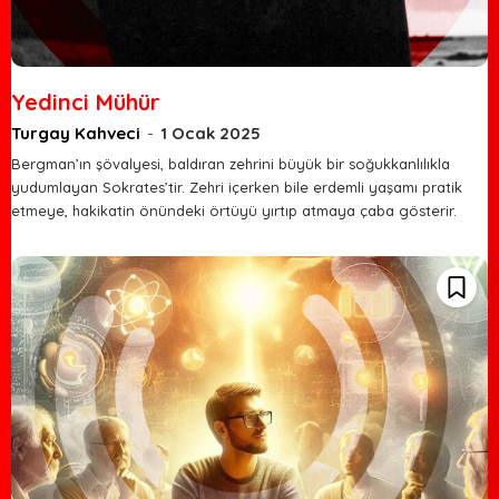
Yedinci Mühür
Turgay Kahveci
-
1 Ocak 2025
Bergman’ın şövalyesi, baldıran zehrini büyük bir soğukkanlılıkla
yudumlayan Sokrates’tir. Zehri içerken bile erdemli yaşamı pratik
etmeye, hakikatin önündeki örtüyü yırtıp atmaya çaba gösterir.