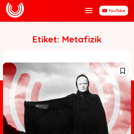
YouTube
Etiket:
Metafizik