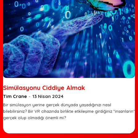
Simülasyonu Ciddiye Almak
Tim Crane
-
13 Nisan 2024
Bir simülasyon yerine gerçek dünyada yaşadığınızı nasıl
bilebilirsiniz? Bir VR cihazında birlikte etkileşime girdiğiniz "insanların"
gerçek olup olmadığı önemli mi?