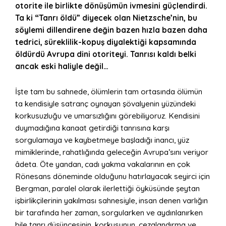
otorite ile birlikte dönüşümün ivmesini güçlendirdi.
Ta ki “Tanrı öldü” diyecek olan Nietzsche’nin, bu
söylemi dillendirene değin bazen hızla bazen daha
tedrici, süreklilik-kopuş diyalektiği kapsamında
öldürdü Avrupa dini otoriteyi. Tanrısı kaldı belki
ancak eski haliyle değil…
İşte tam bu sahnede, ölümlerin tam ortasında ölümün
ta kendisiyle satranç oynayan şövalyenin yüzündeki
korkusuzluğu ve umarsızlığını görebiliyoruz. Kendisini
duymadığına kanaat getirdiği tanrısına karşı
sorgulamaya ve kaybetmeye başladığı inancı, yüz
mimiklerinde, rahatlığında geleceğin Avrupa’sını veriyor
âdeta. Öte yandan, cadı yakma vakalarının en çok
Rönesans döneminde olduğunu hatırlayacak seyirci için
Bergman, paralel olarak ilerlettiği öyküsünde şeytan
işbirlikçilerinin yakılması sahnesiyle, insan denen varlığın
bir tarafında her zaman, sorgularken ve aydınlanırken
bile tanrı düşüncesinin, korkusunun, cezalandırma ve