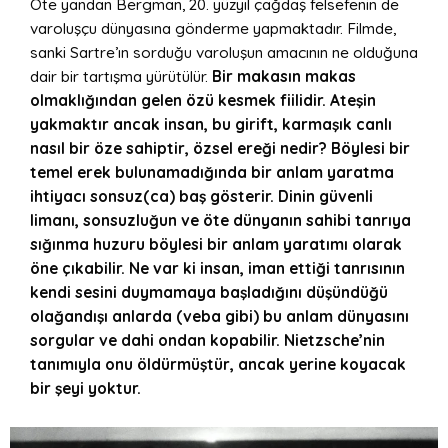
Öte yandan Bergman, 20. yüzyıl çağdaş felsefenin de
varoluşçu dünyasına gönderme yapmaktadır. Filmde,
sanki Sartre’ın sorduğu varoluşun amacının ne olduğuna
dair bir tartışma yürütülür.
Bir makasın makas
olmaklığından gelen özü kesmek fiilidir. Ateşin
yakmaktır ancak insan, bu girift, karmaşık canlı
nasıl bir öze sahiptir, özsel ereği nedir? Böylesi bir
temel erek bulunamadığında bir anlam yaratma
ihtiyacı sonsuz(ca) baş gösterir. Dinin güvenli
limanı, sonsuzluğun ve öte dünyanın sahibi tanrıya
sığınma huzuru böylesi bir anlam yaratımı olarak
öne çıkabilir. Ne var ki insan, iman ettiği tanrısının
kendi sesini duymamaya başladığını düşündüğü
olağandışı anlarda (veba gibi) bu anlam dünyasını
sorgular ve dahi ondan kopabilir. Nietzsche’nin
tanımıyla onu öldürmüştür, ancak yerine koyacak
bir şeyi yoktur.