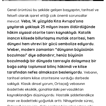
Genel örüntüsü bu şekilde gelişen başyapıtın, tarihsel ve
felsefi olarak işaret ettiği çok önemli sorunsallar
mevcut.
Veba, 14. yüzyılda Kıta Avrupa’sına
yayılarak yaklaşık 25 milyon insanı öldürdüğünde
hâkim siyasal otorite tanrı kaynaklıydı. Katolik
inancın kilisede billurlaşmış mutlak otoritesi, hem
dünyevi hem uhrevi bir gücü sembolize ediyordu.
Weber, modern zamanları “dünyanın büyüsünün
bozulması” diye adlandırır; henüz büyünün
bozulmadığı bir dünyada tanrısıyla dolayımsız bir
bağa sahip toplumsal bilinç hâkimdi ve kilise
tarafından nefes almaksızın besleniyordu.
Vebanın,
tarihsel anlamı kilise otoritesine vurduğu darbede
saklıydı. Klasik dinsel yorum, Ortaçağ vebasının
ibadetteki eksiklik, günahlardaki pervasızlıktan
kaynaklandığını düşünüyordu. Hastalık şiddetlendikçe
iman ve ibadetteki yoğunluk arttı. Nihayetinde süreç,