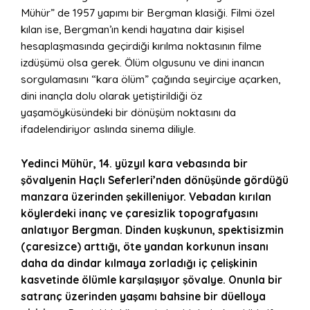
Mühür” de 1957 yapımı bir Bergman klasiği. Filmi özel
kılan ise, Bergman’ın kendi hayatına dair kişisel
hesaplaşmasında geçirdiği kırılma noktasının filme
izdüşümü olsa gerek. Ölüm olgusunu ve dini inancın
sorgulamasını “kara ölüm” çağında seyirciye açarken,
dini inançla dolu olarak yetiştirildiği öz
yaşamöyküsündeki bir dönüşüm noktasını da
ifadelendiriyor aslında sinema diliyle.
Yedinci Mühür, 14. yüzyıl kara vebasında bir
şövalyenin Haçlı Seferleri’nden dönüşünde gördüğü
manzara üzerinden şekilleniyor. Vebadan kırılan
köylerdeki inanç ve çaresizlik topografyasını
anlatıyor Bergman. Dinden kuşkunun, spektisizmin
(çaresizce) arttığı, öte yandan korkunun insanı
daha da dindar kılmaya zorladığı iç çelişkinin
kasvetinde ölümle karşılaşıyor şövalye. Onunla bir
satranç üzerinden yaşamı bahsine bir düelloya