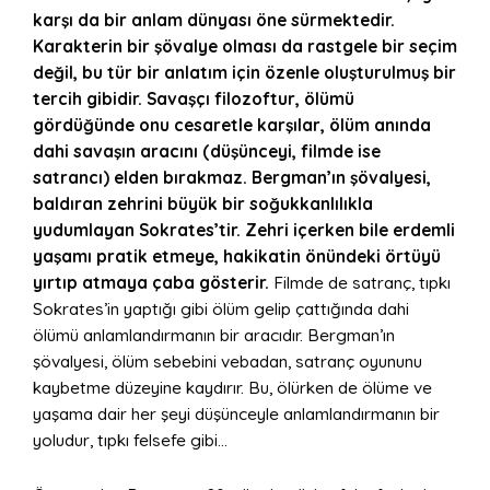
karşı da bir anlam dünyası öne sürmektedir.
Karakterin bir şövalye olması da rastgele bir seçim
değil, bu tür bir anlatım için özenle oluşturulmuş bir
tercih gibidir. Savaşçı filozoftur, ölümü
gördüğünde onu cesaretle karşılar, ölüm anında
dahi savaşın aracını (düşünceyi, filmde ise
satrancı) elden bırakmaz. Bergman’ın şövalyesi,
baldıran zehrini büyük bir soğukkanlılıkla
yudumlayan Sokrates’tir. Zehri içerken bile erdemli
yaşamı pratik etmeye, hakikatin önündeki örtüyü
yırtıp atmaya çaba gösterir.
Filmde de satranç, tıpkı
Sokrates’in yaptığı gibi ölüm gelip çattığında dahi
ölümü anlamlandırmanın bir aracıdır. Bergman’ın
şövalyesi, ölüm sebebini vebadan, satranç oyununu
kaybetme düzeyine kaydırır. Bu, ölürken de ölüme ve
yaşama dair her şeyi düşünceyle anlamlandırmanın bir
yoludur, tıpkı felsefe gibi…