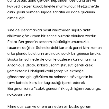
daha üstün, daha gerçek, hepsinden öte daha diri ve
kuvvetli değer koyabilmekle mümkündür. Nietzsche’de
dinin yerini bilimden ziyade sanatın ve irade gücünün
alması gibi…
Yine de Bergman’da pasif nihilizmden sıyrılıp aktif
nihilizme göz kırpan bir sahne bulmak oldukça zordur.
Fakat Bergman’ın tasarımı bütünüyle umutsuzluk
tasarımı değildir. Sahnelerdeki karanlık yerini kimi zaman
arka planda bulutların ardındaki soluk bir güneşe bırakır.
Başka bir sahnede de ölümle yüzleşen kahramanımız
Antonious Block, kırlara uzanmıştır, süt içerek çilek
yemektedir. Hristiyanlıktaki şarap ve ekmeğe
gönderme gibi gözüken bu sahnede, şövalyenin bu
tavrı kutsala karşı bir kayıtsızlığı işaret ederek
Bergman için o “soluk güneşin” ilk aydınlığının başlangıç
noktasını verir.
Filme dair son ve önem arz eden bir başka yorum