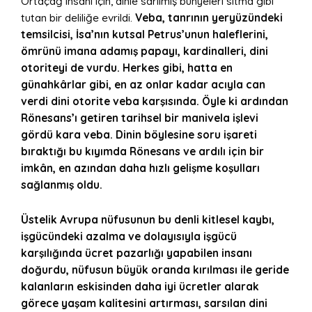
Ortaçağ insanı için, dinle sarılmış bünyeleri sıtma gibi
tutan bir deliliğe evrildi.
Veba, tanrının yeryüzündeki
temsilcisi, İsa’nın kutsal Petrus’unun haleflerini,
ömrünü imana adamış papayı, kardinalleri, dini
otoriteyi de vurdu. Herkes gibi, hatta en
günahkârlar gibi, en az onlar kadar acıyla can
verdi dini otorite veba karşısında. Öyle ki ardından
Rönesans’ı getiren tarihsel bir manivela işlevi
gördü kara veba. Dinin böylesine soru işareti
bıraktığı bu kıyımda Rönesans ve ardılı için bir
imkân, en azından daha hızlı gelişme koşulları
sağlanmış oldu.
Üstelik Avrupa nüfusunun bu denli kitlesel kaybı,
işgücündeki azalma ve dolayısıyla işgücü
karşılığında ücret pazarlığı yapabilen insanı
doğurdu, nüfusun büyük oranda kırılması ile geride
kalanların eskisinden daha iyi ücretler alarak
görece yaşam kalitesini artırması, sarsılan dini