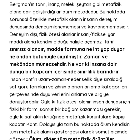
Bergman’ın tanrı, inanç, melek, şeytan gibi metafizik
olana dair geliştirdiği anlatım metodudur. Bu noktada
sorunsal özellikle metafizik olanın insanın deneyim
dünyasında deneyimlenememesi ve kavranamamasıdır.
Deneyim dışı, fizik ötesi alanlar insani/fiziksel yani
maddi alana kendini olduğu haliyle açamaz.
Tanrı
sınırsız olandır, madde formuna ne ihtiyaç duyar
ne ondan bütünüyle sıyrılmıştır. Zaman ve
mekândan münezzehdir. Ne var ki insana dair
dünya bir kapsam içerisinde sınırlılık barındırır.
İnsan Kant’ın uzam-zaman-nedensellik diye sıraladığı
saf görü formları ve zihnin a priori anlama kategorileri
çerçevesinde duyu verilerini anlama ve bilgiye
dönüştürebilir. Öyle ki fizik ötesi olanın insan dünyası için
fiziki bir form, somut bir bağlam kazanması gerekir,
öyle ki saf aklın kritiğinde metafizik kuruntulara kapıyı
kapatır Kant. Dolayısıyla tam bu noktada ölüm kendisini
tüm metafizik alanın göstergesi olarak somut biçimde
gösterir.
Ölüm, diğer tüm metafizik örüntüleri