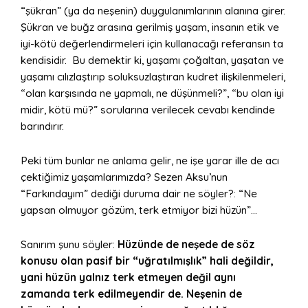
“şükran” (ya da neşenin) duygulanımlarının alanına girer.
Şükran ve buğz arasına gerilmiş yaşam, insanın etik ve
iyi-kötü değerlendirmeleri için kullanacağı referansın ta
kendisidir. Bu demektir ki, yaşamı çoğaltan, yaşatan ve
yaşamı cılızlaştırıp soluksuzlaştıran kudret ilişkilenmeleri,
“olan karşısında ne yapmalı, ne düşünmeli?”, “bu olan iyi
midir, kötü mü?” sorularına verilecek cevabı kendinde
barındırır.
Peki tüm bunlar ne anlama gelir, ne işe yarar ille de acı
çektiğimiz yaşamlarımızda? Sezen Aksu’nun
“Farkındayım” dediği duruma dair ne söyler?: “Ne
yapsan olmuyor gözüm, terk etmiyor bizi hüzün”…
Sanırım şunu söyler:
Hüzünde de neşede de söz
konusu olan pasif bir “uğratılmışlık” hali değildir,
yani hüzün yalnız terk etmeyen değil aynı
zamanda terk edilmeyendir de. Neşenin de