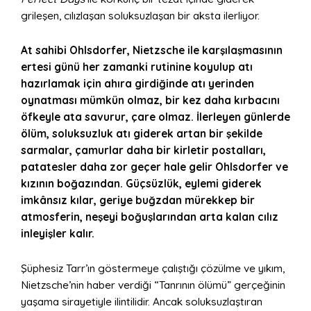
grileşen, cılızlaşan soluksuzlaşan bir aksta ilerliyor.
At sahibi Ohlsdorfer, Nietzsche ile karşılaşmasının
ertesi günü her zamanki rutinine koyulup atı
hazırlamak için ahıra girdiğinde atı yerinden
oynatması mümkün olmaz, bir kez daha kırbacını
öfkeyle ata savurur, çare olmaz. İlerleyen günlerde
ölüm, soluksuzluk atı giderek artan bir şekilde
sarmalar, çamurlar daha bir kirletir postalları,
patatesler daha zor geçer hale gelir Ohlsdorfer ve
kızının boğazından. Güçsüzlük, eylemi giderek
imkânsız kılar, geriye buğzdan mürekkep bir
atmosferin, neşeyi boğuşlarından arta kalan cılız
inleyişler kalır.
Şüphesiz Tarr’ın göstermeye çalıştığı çözülme ve yıkım,
Nietzsche’nin haber verdiği “Tanrının ölümü” gerçeğinin
yaşama sirayetiyle ilintilidir. Ancak soluksuzlaştıran