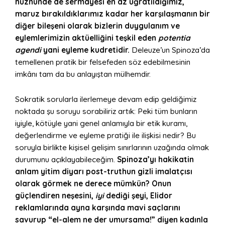
hüznünde de sermayesi en az uğratıldığımız,
maruz bırakıldıklarımız kadar her karşılaşmanın bir
diğer bileşeni olarak bizlerin duygulanım ve
eylemlerimizin aktüelliğini teşkil eden
potentia
agendi
yani eyleme kudretidir.
Deleuze’un Spinoza’da
temellenen pratik bir felsefeden söz edebilmesinin
imkânı tam da bu anlayıştan mülhemdir.
Sokratik sorularla ilerlemeye devam edip geldiğimiz
noktada şu soruyu sorabiliriz artık: Peki tüm bunların
iyiyle, kötüyle yani genel anlamıyla bir etik kuramı,
değerlendirme ve eyleme pratiği ile ilişkisi nedir? Bu
soruyla birlikte kişisel gelişim sınırlarının uzağında olmak
durumunu açıklayabileceğim.
Spinoza’yı hakikatin
anlam yitim diyarı post-truthun gizli imalatçısı
olarak görmek ne derece mümkün? Onun
güçlendiren neşesini,
iyi
dediği şeyi, Elidor
reklamlarında ayna karşında mavi saçlarını
savurup “el-alem ne der umursama!” diyen kadınla