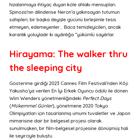
hizalanmaya ihtiyaç duyan köle ahlakı mensupları.
Spinoza’nın dilindense Neron’a yakınsayan tutumun
sahipleri; bir başka deyişle gücünü birleşimle tesis
etmeyen, edemeyenler… Baca temizleyicileri, ancak
karanlık yoluyladır ki aydınlığa “yükümlü sayılırlar.
Hirayama: The walker thru
the sleeping city
Gösterime girdiği 2023 Cannes Film Festivali’nden Kōji
Yakusho’ya verilen En İyi Erkek Oyuncu ödülü ile dönen
Wim Wenders yönetmenliğindeki
Perfect Days
(
Mükemmel Günler
), yönetmene 2020 Tokyo
Olimpiyatları için tasarlanmış umumi tuvaletler ve Japon
mimarisine dair bir belgesel projesi olarak
sunulmuşken, bir film-belgesel projesine dönüşmüş hali
ile seyirciyle buluştu.