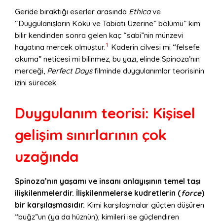
Geride bıraktığı eserler arasında
Ethica
ve
“Duygulanışların Kökü ve Tabiatı Üzerine” bölümü” kim
bilir kendinden sonra gelen kaç “sabi”nin münzevi
1
hayatına mercek olmuştur.
Kaderin cilvesi mi “felsefe
okuma” neticesi mi bilinmez; bu yazı, elinde Spinoza’nın
merceği,
Perfect Days
filminde duygulanımlar teorisinin
izini sürecek.
Duygulanım teorisi: Kişisel
gelişim sınırlarının çok
uzağında
Spinoza’nın yaşamı ve insanı anlayışının temel taşı
ilişkilenmelerdir. İlişkilenmelerse kudretlerin (
force
)
bir karşılaşmasıdır.
Kimi karşılaşmalar güçten düşüren
“buğz”un (ya da hüznün); kimileri ise güçlendiren