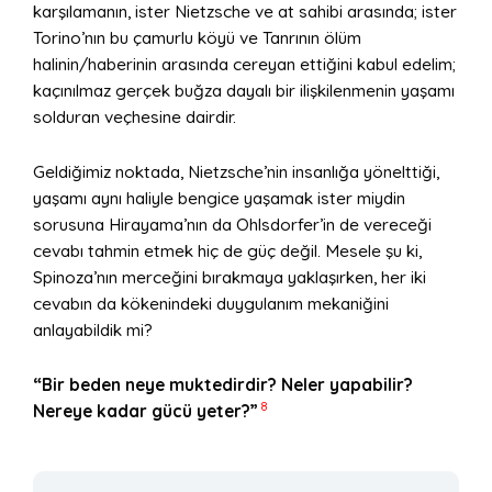
karşılamanın, ister Nietzsche ve at sahibi arasında; ister
Torino’nın bu çamurlu köyü ve Tanrının ölüm
halinin/haberinin arasında cereyan ettiğini kabul edelim;
kaçınılmaz gerçek buğza dayalı bir ilişkilenmenin yaşamı
solduran veçhesine dairdir.
Geldiğimiz noktada, Nietzsche’nin insanlığa yönelttiği,
yaşamı aynı haliyle bengice yaşamak ister miydin
sorusuna Hirayama’nın da Ohlsdorfer’in de vereceği
cevabı tahmin etmek hiç de güç değil. Mesele şu ki,
Spinoza’nın merceğini bırakmaya yaklaşırken, her iki
cevabın da kökenindeki duygulanım mekaniğini
anlayabildik mi?
“Bir beden neye muktedirdir? Neler yapabilir?
8
Nereye kadar gücü yeter?”