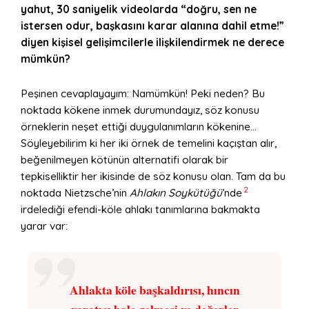
yahut, 30 saniyelik videolarda “doğru, sen ne
istersen odur, başkasını karar alanına dahil etme!”
diyen kişisel gelişimcilerle ilişkilendirmek ne derece
mümkün?
Peşinen cevaplayayım: Namümkün! Peki neden? Bu
noktada kökene inmek durumundayız, söz konusu
örneklerin neşet ettiği duygulanımların kökenine…
Söyleyebilirim ki her iki örnek de temelini kaçıştan alır,
beğenilmeyen kötünün alternatifi olarak bir
tepkiselliktir her ikisinde de söz konusu olan. Tam da bu
2
noktada Nietzsche’nin
Ahlakın Soykütüğü
’nde
irdelediği efendi-köle ahlakı tanımlarına bakmakta
yarar var:
Ahlakta köle başkaldırısı, hıncın
yaratıcı hale gelmesi ve değerler