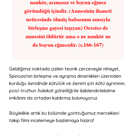
nankör, acımasız ve boyun eğmez
göründüğü içindir. (Annesinin ihaneti
neticesinde ölmüş babasının anısıyla
birleşme gayesi taşıyan) Orestes de
annesini öldürür ama o ne nankör ne
de boyun eğmezdir. (s.166-167)
Geldiğimiz noktada çizilen teorik çerçeveyle nihayet,
Spinoza’nın birleşme ve ayrışma dinamikleri üzerinden
kurduğu
kendinde kötülük
ve
benim için kötü
ayrımının;
post-truthun
hakikat göreliliği
ile ilişkilendirilebilme
imkânını da ortadan kaldırmış bulunuyoruz.
Böylelikle artık bu bölümde yonttuğumuz mercekleri
takıp filmi incelemeye başlamaya hazırız!