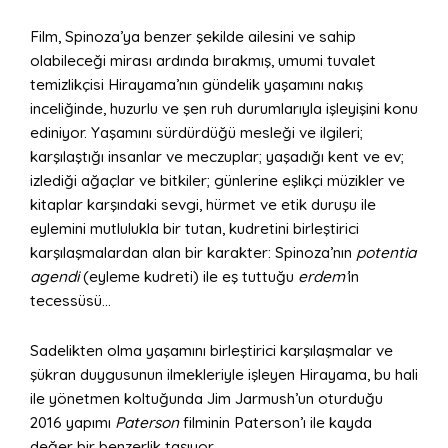
Film, Spinoza’ya benzer şekilde ailesini ve sahip
olabileceği mirası ardında bırakmış, umumi tuvalet
temizlikçisi Hirayama’nın gündelik yaşamını nakış
inceliğinde, huzurlu ve şen ruh durumlarıyla işleyişini konu
ediniyor. Yaşamını sürdürdüğü mesleği ve ilgileri;
karşılaştığı insanlar ve meczuplar; yaşadığı kent ve ev;
izlediği ağaçlar ve bitkiler; günlerine eşlikçi müzikler ve
kitaplar karşındaki sevgi, hürmet ve etik duruşu ile
eylemini mutlulukla bir tutan, kudretini birleştirici
karşılaşmalardan alan bir karakter: Spinoza’nın
potentia
agendi
(eyleme kudreti) ile eş tuttuğu
erdem’
in
tecessüsü…
Sadelikten olma yaşamını birleştirici karşılaşmalar ve
şükran duygusunun ilmekleriyle işleyen Hirayama, bu hali
ile yönetmen koltuğunda Jim Jarmush’un oturduğu
2016 yapımı
Paterson
filminin Paterson’ı ile kayda
değer bir benzerlik taşıyor.