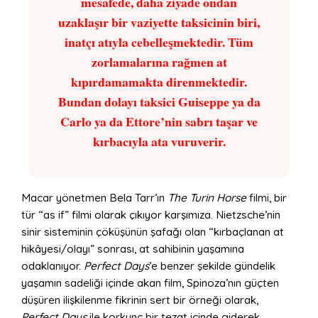
mesafede, daha ziyade ondan
uzaklaşır bir vaziyette taksicinin biri,
inatçı atıyla cebelleşmektedir. Tüm
zorlamalarına rağmen at
kıpırdamamakta direnmektedir.
Bundan dolayı taksici Guiseppe ya da
Carlo ya da Ettore’nin sabrı taşar ve
kırbacıyla ata vuruverir.
Macar yönetmen Bela Tarr’ın
The Turin Horse
filmi, bir
tür “as if” filmi olarak çıkıyor karşımıza. Nietzsche’nin
sinir sisteminin çöküşünün şafağı olan “kırbaçlanan at
hikâyesi/olayı” sonrası, at sahibinin yaşamına
odaklanıyor.
Perfect Days
’e benzer şekilde gündelik
yaşamın sadeliği içinde akan film, Spinoza’nın güçten
düşüren ilişkilenme fikrinin sert bir örneği olarak,
Perfect Days
ile korkunç bir tezat içinde giderek