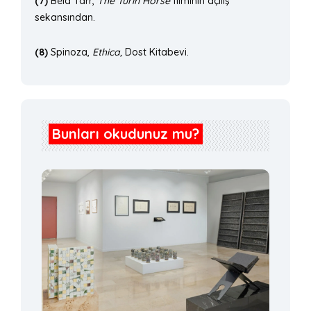
(7)
Bela Tarr,
The Turin Horse
filminin açılış
sekansından.
(8)
Spinoza,
Ethica,
Dost Kitabevi.
Bunları okudunuz mu?