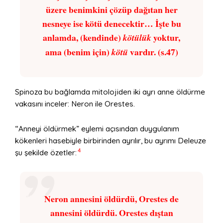
üzere benimkini çözüp dağıtan her
nesneye ise kötü denecektir… İşte bu
anlamda, (kendinde)
yoktur,
kötülük
ama (benim için)
vardır. (s.47)
kötü
Spinoza bu bağlamda mitolojiden iki ayrı anne öldürme
vakasını inceler: Neron ile Orestes.
“Anneyi öldürmek” eylemi açısından duygulanım
kökenleri hasebiyle birbirinden ayrılır, bu ayrımı Deleuze
4
şu şekilde özetler:
Neron annesini öldürdü, Orestes de
annesini öldürdü. Orestes dıştan