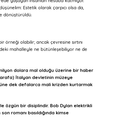
ede yaşayan insanları hesaba katmıyor.
 düşünelim: Estetik olarak çarpıcı olsa da,
ye dönüştürüldü.
r örneği olabilir; ancak çevresine sırtını
deki mahalleyle ne bütünleşebiliyor ne de
 milyon dolara mal olduğu
üzerine bir haber
tarafa)
İtalyan devletinin müzeye
üne dek defalarca mali krizden kurtarmak
rle
özgün bir disiplindir
.
Bob
Dylan elektrikli
n son romanı basıldığında kimse