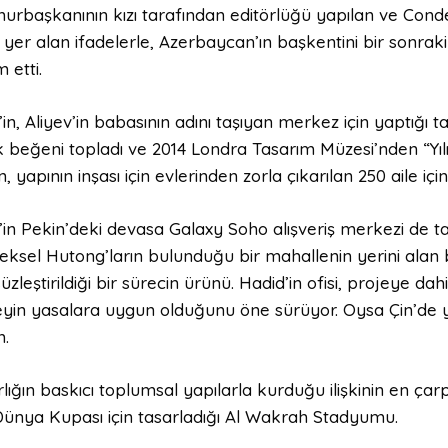
urbaşkanının kızı tarafından editörlüğü yapılan ve Cond
) yer alan ifadelerle, Azerbaycan’ın başkentini bir sonrak
 etti.
in, Aliyev’in babasının adını taşıyan merkez için yaptığı t
 beğeni topladı ve 2014 Londra Tasarım Müzesi’nden “Yıl
, yapının inşası için evlerinden zorla çıkarılan 250 aile i
in Pekin’deki devasa Galaxy Soho alışveriş merkezi de tart
eksel Hutong’ların bulunduğu bir mahallenin yerini alan b
zleştirildiği bir sürecin ürünü. Hadid’in ofisi, projeye dah
eyin yasalara uygun olduğunu öne sürüyor. Oysa Çin’de yol
.
ığın baskıcı toplumsal yapılarla kurduğu ilişkinin en çarpı
Dünya Kupası için tasarladığı Al Wakrah Stadyumu.