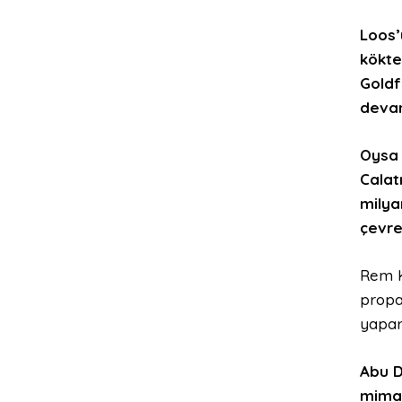
Loos’
kökte
Goldf
devam
Oysa
Calat
milya
çevr
Rem K
propag
yapar
Abu 
mimar