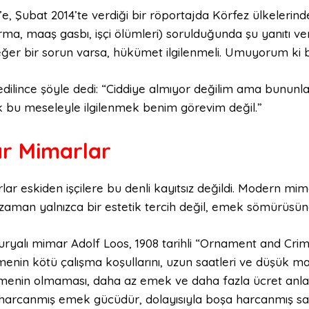
e, Şubat 2014’te verdiği bir röportajda Körfez ülkelerinde
ırma, maaş gasbı, işçi ölümleri) sorulduğunda şu yanıtı ve
 eğer bir sorun varsa, hükümet ilgilenmeli. Umuyorum ki
 edilince şöyle dedi: “Ciddiye almıyor değilim ama bunun
k bu meseleyle ilgilenmek benim görevim değil.”
ar
Mimarlar
ar eskiden işçilere bu denli kayıtsız değildi. Modern mim
zaman yalnızca bir estetik tercih değil, emek sömürüsüne 
uryalı mimar Adolf Loos, 1908 tarihli “Ornament and Cri
enin kötü çalışma koşullarını, uzun saatleri ve düşük maaş
menin olmaması, daha az emek ve daha fazla ücret anlamı
harcanmış emek gücüdür, dolayısıyla boşa harcanmış sağl