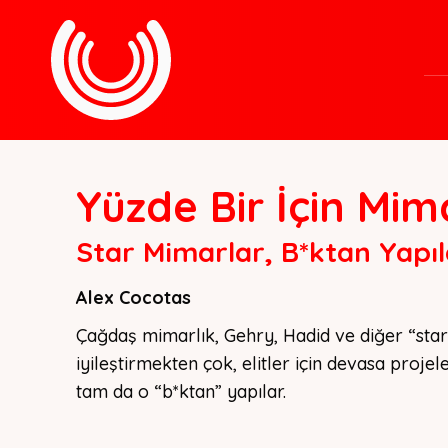
Yüzde Bir İçin Mim
Star Mimarlar, B*ktan Yapıl
Alex Cocotas
Çağdaş mimarlık, Gehry, Hadid ve diğer “star 
iyileştirmekten çok, elitler için devasa projel
tam da o “b*ktan” yapılar.