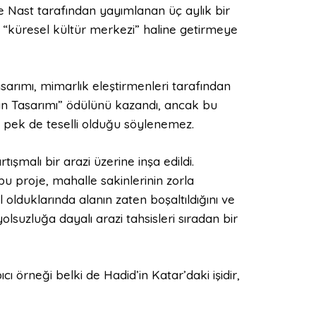
e Nast tarafından yayımlanan üç aylık bir
i “küresel kültür merkezi” haline getirmeye
asarımı, mimarlık eleştirmenleri tarafından
ın Tasarımı” ödülünü kazandı, ancak bu
çin pek de teselli olduğu söylenemez.
ışmalı bir arazi üzerine inşa edildi.
u proje, mahalle sakinlerinin zorla
il olduklarında alanın zaten boşaltıldığını ve
suzluğa dayalı arazi tahsisleri sıradan bir
cı örneği belki de Hadid’in Katar’daki işidir,