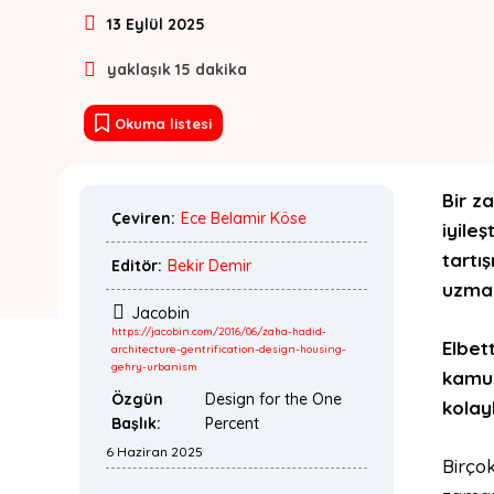
13 Eylül 2025
yaklaşık
15
dakika
Okuma listesi
Bir z
Çeviren:
Ece Belamir Köse
iyile
tartı
Editör:
Bekir Demir
uzman
Jacobin
https://jacobin.com/2016/06/zaha-hadid-
Elbet
architecture-gentrification-design-housing-
gehry-urbanism
kamu 
Özgün
Design for the One
kolayl
Başlık:
Percent
6 Haziran 2025
Birço