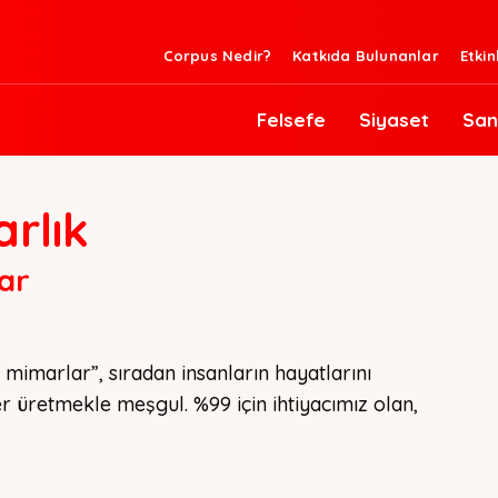
Corpus Nedir?
Katkıda Bulunanlar
Etkin
Felsefe
Siyaset
San
arlık
ar
mimarlar”, sıradan insanların hayatlarını 
er üretmekle meşgul. %99 için ihtiyacımız olan, 