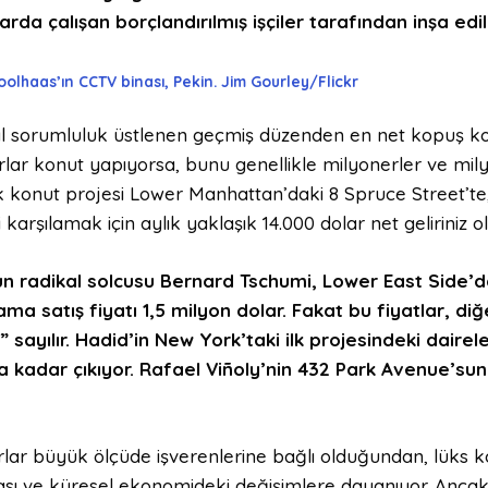
larda çalışan borçl
andırılmış
işçiler tarafından inşa edi
olhaas’ın CCTV binası, Pekin. Jim Gourley/Flickr
l sorumluluk üstlenen geçmiş düzenden en net kopuş kon
lar konut yapıyorsa, bunu genellikle milyonerler ve milya
 konut projesi Lower Manhattan’daki 8 Spruce Street’te,
 karşılamak için aylık yaklaşık 14.000 dolar net geliriniz o
n radikal solcusu Bernard Tschumi, Lower East Side’da
ama satış fiyatı 1,5 milyon dolar. Fakat bu fiyatlar, di
” sayılır. Hadid’in New York’taki ilk projesindeki dair
a kadar çıkıyor. Rafael Viñoly’nin 432 Park Avenue’su
lar büyük ölçüde işverenlerine bağlı olduğundan, lüks k
ası ve küresel ekonomideki değişimlere dayanıyor. Anca