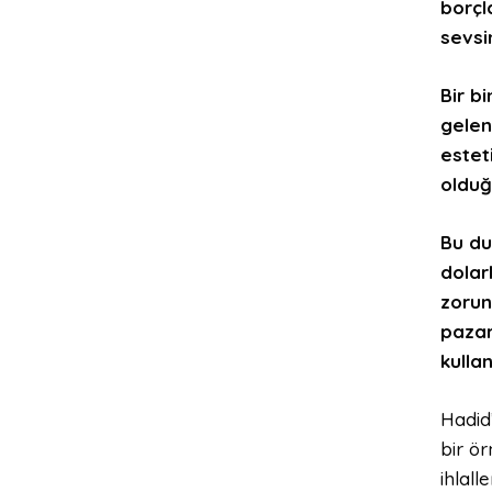
borçl
sevsi
Bir b
gelen
estet
olduğ
Bu du
dolar
zoru
pazar
kulla
Hadid
bir ör
ihlall