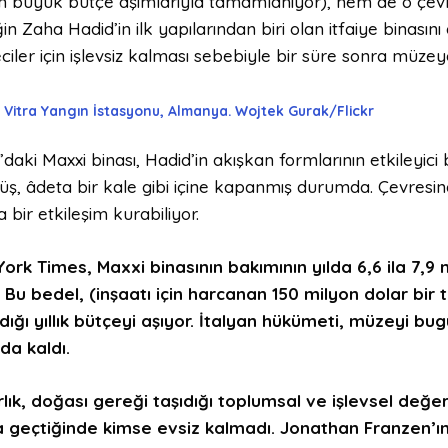
 büyük bütçe aşımlarıyla tamamlanıyor), hem de o çevr
n Zaha Hadid’in ilk yapılarından biri olan itfaiye binasını
eciler için işlevsiz kalması sebebiyle bir süre sonra müze
Vitra Yangın İstasyonu, Almanya. Wojtek Gurak/Flickr
aki Maxxi binası, Hadid’in akışkan formlarının etkileyici bi
ş, âdeta bir kale gibi içine kapanmış durumda. Çevresin
 bir etkileşim kurabiliyor.
ork Times, Maxxi binasının bakımının yılda 6,6 ila 7,9
. Bu
bedel
,
(
inşa
atı
için harcanan 150 milyon dolar
bir 
ığı yıllık bütçeyi aşıyor.
İtalyan h
ükümet
i
, müzeyi bug
da kaldı.
lık, doğası gereği taşıdığı toplumsal ve işlevsel değe
a geçtiğinde kimse
evsiz kalmadı
.
Jonathan
Franzen’ı