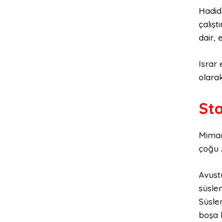
Hadid’
çalışt
dair,
Israr
olara
St
Mimarl
çoğu 
Avust
süslem
Süsle
boşa 