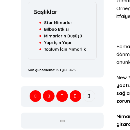
zaman
Örneği
Başlıklar
itfaiy
Star Mimarlar
Bilbao Etkisi
Mimarların Düşüşü
Yapı İçin Yapı
Roma’d
Toplum İçin Mimarlık
dönmü
onunla
Son güncelleme:
15 Eylül 2025
New Y
yaptı
sağlad
zorun
Mimar
gitar