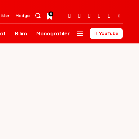
0
likler
Medya
at
Bilim
Monografiler
YouTube