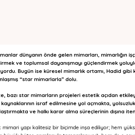
amanlar dünyanın önde gelen mimarları,
mimarlığın iş
ştirmek ve toplumsal dayanışmayı güçlendirmek yoluyl
şıyordu. Bugün ise küresel mimarlık
ortamı
, Hadid gibi 
laşmış “
star
mimarlarla” dolu.
te, bazı
star
mimarların projeleri estetik açıdan etkileyi
kaynaklarının israf
edilmesine
yol
açmakta
, yolsuzl
aştır
makta
ve halkı karar alma süreçlerinin dışına it
k mimari yapı kalitesiz bir biçimde inşa ediliyor; hem y