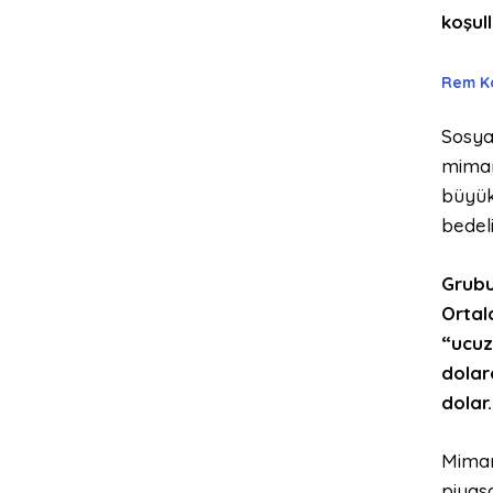
koşul
Rem Ko
Sosya
mimar
büyük
bedeli
Grubu
Ortal
“ucuz
dolar
dolar.
Mimar
piyas