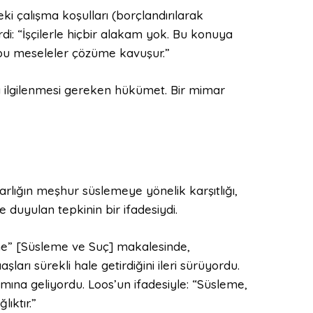
ki çalışma koşulları (borçlandırılarak
rdi: “İşçilerle hiçbir alakam yok. Bu konuya
 bu meseleler çözüme kavuşur.”
la ilgilenmesi gereken hükümet. Bir mimar
arlığın meşhur süslemeye yönelik karşıtlığı,
duyulan tepkinin bir ifadesiydi.
me” [Süsleme ve Suç] makalesinde,
ları sürekli hale getirdiğini ileri sürüyordu.
na geliyordu. Loos’un ifadesiyle: “Süsleme,
ıktır.”