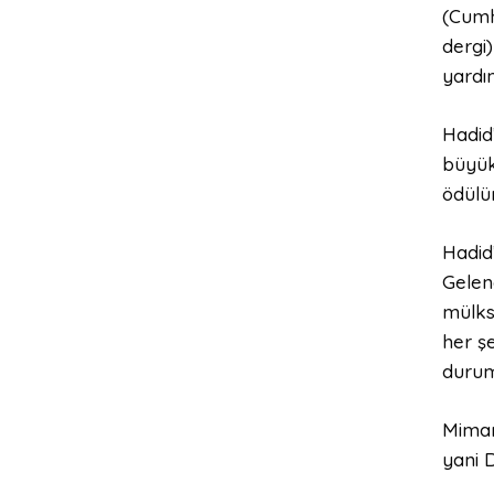
(Cumh
dergi
yardım
Hadid’
büyük
ödülün
Hadid’
Gelen
mülksü
her ş
durum
Mimarl
yani 