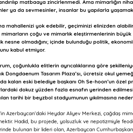
andırılıp matbaaya zincirlenmedi.
Ama mimarlığın
nih
nler ya da sevmesinler,
insanlar
bu yapılarla yaşama
ina mahallenizi yok edebilir, geçiminizi elinizden alabil
 mimarların çoğu ve mimarlık eleştirmenlerinin büyük k
ik nesne olmadığı
nı
; içinde bulunduğu politik, ekonomi
unu kabul etmiyor.
rum, çoğunlukla elitlerin ayrıcalıklarına göre şekilleniy
lık Dongdaenum Tasarım Plaza’sı, ücretsiz okul yemeği 
nda kalan
eski belediye başkanı Oh Se-hoon’un özel pro
larda
ki
dokuz yüzden fazla esnafın yerinden edilmesi
nılan tarihi bir beyzbol stadyumunun yıkılmasına neden
’in Azerbaycan’daki Heydar Aliyev Merkezi, çağdaş mima
nektir. Hadid, bu projede, yolsuzluk ve nepotizmiyle feoda
erinde bulunan bir lideri olan, Azerbaycan Cumhurbaşkanı İ