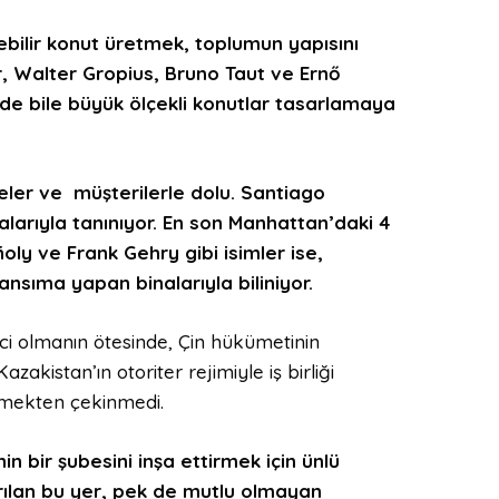
lebilir konut üretmek, toplumun yapısını
, Walter Gropius, Bruno Taut ve Ernő
nde bile büyük ölçekli konutlar tasarlamaya
jeler ve müşterilerle dolu.
Santiago
larıyla tanınıyor
.
E
n son Manhattan’daki 4
oly ve Frank Gehry gibi isimler ise,
ansıma yapan binalar
ıyla biliniyor
.
ci olmanın ötesinde, Çin hükümetinin
akistan’ın otoriter rejimiyle iş birliği
etmekten çekinmedi.
in bir şubesini inşa ettirmek için ünlü
rılan bu yer, pek de mutlu olmayan