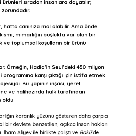
ai
ürünleri sıradan insanlara dayatılır;
k zorunda
dır
.
ir, hatta
canı
nıza mal olabilir
.
Ama önde
ısmı, mimarlığın boşlukta var olan bir
k ve toplumsal koşullar
ın bir ürünü
or.
Örneğin, Hadid’in Seul’deki 450 milyon
programına karşı çıktığı için istifa etm
ek
jesiydi. Bu yapının inşası, yerel
ne ve hal
ihazırd
a
halk
tarafından
 oldu.
rlığın karanlık yüzünü gösteren daha çarpıcı
l bir devlete benzetilen, açıkça insan hakları
lham Aliyev ile birlikte çalıştı ve
Bakü
’de