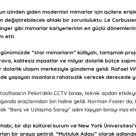
un izinden giden modernist mimarlar için işçiler
e
erişi
n değiştirebilecek ahlaki bir zorunluluktu.
Le Corbusier
inger gibi mimarlar kariyerlerinin en güçlü dönemleri
 etti.
 günümüzde “
star
mimarların” külliyatı, tartışmalı pro
rava, kalitesiz inşaatlar ve milyar dolarlık bütçe sapma
r dolarlık ulaşım merkeziyle gündeme geldi.
Rafael Viñ
ede
yaşayan
insanlara rahatsızlık verecek
derecede
y
oolhaas’ın Pekin’deki CCTV binası, teknik açıdan etkileyi
anda araçlarından biri haline geldi. Norman Foster da, Kaz
ak “Barış ve Uzlaşma Sarayı” adını taşıyan binayı inşa 
D
h
abi, bir dizi kültürel kurum ve New York Üniversitesi’n
ları bir araya getirdi
.
“Mutluluk Adası” olarak adlandı