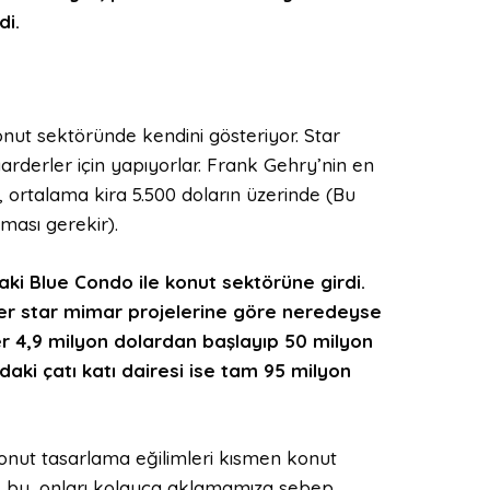
ld
i.
ut sektöründe kendini gösteriyor. Star
rderler için yapıyorlar. Frank Gehry’nin en
 ortalama kira 5.500 doların üzerinde (Bu
lması gerekir).
ki Blue Condo ile konut sektörüne girdi.
ğer
star
mimar projelerine göre neredeyse
eler 4,9 milyon dolardan başlayıp 50 milyon
ndaki
çatı katı dairesi
ise tam 95 milyon
onut tasarlama eğilimleri kısmen konut
k bu, onları kolayca aklamamıza sebep