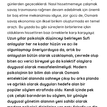
günlerden geçeceklerdi. Nasıl hissetmemeye çalışmak
savaş travmasına rağmen devam edebilmek için önemli
bir baş etme mekanizması idiyse, zor gücü de, Osmanlı
savaş ekonomisi için ilksel birikim oluşturmada en temel
araçtı. Bu yazıda bu gibi süreçlerin birbirlerine içkin
olduklarını hissettiren bazı örneklerle karşı karşıyayız.
Uzun yıllar psikolojik düşünceyi belirleyen Sufi
anlayışlar her ne kadar hüzün ve acı ile
olgunlaşmayı öneriyorduysa da, artık bu
anlayıştan bütün olarak uzaklaşmalı, çevrede olup
biten acı verici bireysel ya da kolektif olaylara
duygusal olarak mesafelenilmeliydi. Modern
psikolojinin bir bilim dalı olarak Osmanlı
entelektüel alanında sahneye çıkışı bu arka planda
ve ağırlıklı olarak duyguları hedefe alan bir
popü
ler s
ö
ylem etrafında oldu. Kendi içinde pek
ç
ok
çelişki barındıran bu s
ö
ylem, bir y
ö
nüyle
duygusal y
ö
netim alanının yeni sahibi olarak