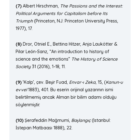
(7)
Albert Hirschman,
The Passions and the Interest:
Political Arguments for Capitalism before Its
Triumph
(Princeton, NJ: Princeton University Press,
1977), 17.
(8)
Dror, Otniel E., Bettina Hitzer, Anja Laukötter &
Pilar León-Sanz, “An introduction to history of
science and the emotions”
The History of Science
Society
31 (2016), 1–18, 11.
(9)
‘Kalp’, çev. Beşir Fuad,
Envar-ı
Zeka
, 15, (
Kanun-u
evvel
1883), 401. Bu eserin orijinal yazarının ismi
belirtilmemiş ancak Alman bir bilim adamı olduğu
söylenmiştir.
(10)
Şerafeddin Mağmumi,
Baş
lang
ıç
(Istanbul:
İstepan Matbaası 1888), 22.