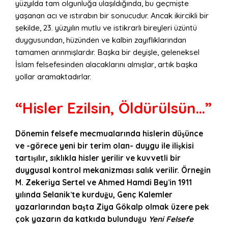
yüzyılda tam olgunluğa ulaşıldığında, bu geçmişte
yaşanan acı ve ıstırabın bir sonucudur. Ancak ikircikli bir
şekilde, 23. yüzyılın mutlu ve istikrarlı bireyleri üzüntü
duygusundan, hüzünden ve kalbin zayıflıklarından
tamamen arınmışlardır. Başka bir deyişle, geleneksel
İslam felsefesinden alacaklarını almışlar, artık başka
yollar aramaktadırlar.
“
Hisler Ezilsin, Öldürülsün…”
D
ö
nemin felsefe mecmualarında hislerin düşünce
ve -g
ö
rece yeni bir terim olan- duygu ile ilişkisi
tartışılı
r, s
ıklıkla hisler yerilir ve kuvvetli bir
duygusal kontrol mekanizması salık verilir. Örneğin
M. Zekeriya Sertel ve Ahmed Hamdi Bey
’
in 1911
yılında Selanik
’
te kurduğ
u, Gen
ç Kalemler
yazarlarından başta Ziya G
ö
kalp olmak üzere pek
çok yazarın da katkıda bulunduğu
Yeni Felsefe