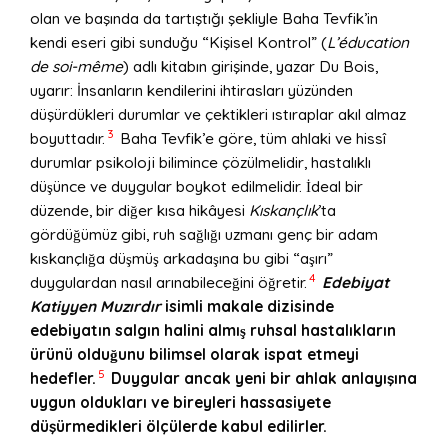
olan ve başında da tartıştığı şekliyle Baha Tevfik’in
kendi eseri gibi sunduğu “Kişisel Kontrol” (
L
’éducation
de soi-m
ême
) adlı kitabın girişinde, yazar Du Bois,
uyarır: İnsanların kendilerini ihtirasları yüzünden
düşürdükleri durumlar ve çektikleri ıstıraplar akıl almaz
3
boyuttadır.
Baha Tevfik’e göre, tüm ahlaki ve hissî
durumlar psikoloji bilimince çözülmelidir, hastalıklı
düşünce ve duygular boykot edilmelidir. İdeal bir
düzende, bir diğer kısa hikâyesi
Kıskançlık
’ta
gördüğümüz gibi, ruh sağlığı uzmanı genç bir adam
kıskançlığa düşmüş arkadaşına bu gibi “aşırı”
4
duygulardan nasıl arınabileceğini öğretir.
Edebiyat
Katiyyen Muzırdır
isimli makale dizisinde
edebiyatın salgın halini almış ruhsal hastalıkların
ürünü olduğunu bilimsel olarak ispat etmeyi
5
hedefler.
Duygular ancak yeni bir ahlak anlayışına
uygun oldukları ve bireyleri hassasiyete
düşürmedikleri
ö
lçülerde kabul edilirler.