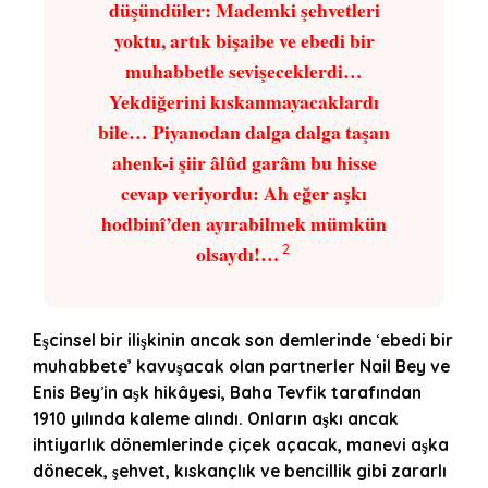
düşündüler: Mademki şehvetleri
yoktu, artık bişaibe ve ebedi bir
muhabbetle sevişeceklerdi…
Yekdiğerini kıskanmayacaklardı
bile… Piyanodan dalga dalga taşan
ahenk-i şiir âlûd garâm bu hisse
cevap veriyordu: Ah eğer aşkı
hodbinî’den ayırabilmek mümkün
olsaydı!…
2
Es
̧cinsel bir ilişkinin ancak son demlerinde
‘
ebedi bir
muhabbete
’
kavuşacak olan partnerler Nail Bey ve
Enis Bey
’
in as
̧k hikâyesi, Baha Tevfik tarafından
1910 yılında kaleme alındı. Onları
n as
̧kı ancak
ihtiyarlı
k d
ö
nemlerinde çiçek açacak, manevi aşka
d
ö
necek, şehvet, kıskançlık ve bencillik gibi zararlı