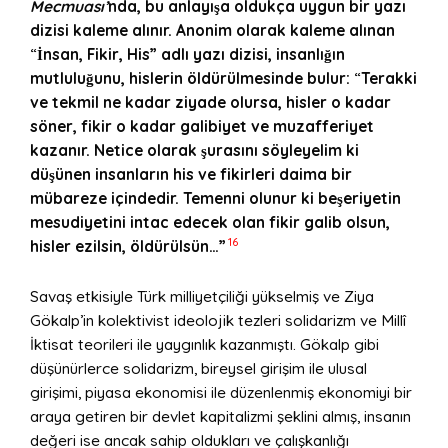
Mecmuası’
nda, bu anlayışa oldukça uygun bir yazı
dizisi kaleme alınır. Anonim olarak kaleme alınan
“
İnsan, Fikir, His” adlı yazı dizisi, insanlığın
mutluluğunu, hislerin
ö
ldürülmesinde bulur:
“
Terakki
ve tekmil ne kadar ziyade olursa, hisler o kadar
s
ö
ner, fikir o kadar galibiyet ve muzafferiyet
kazanır. Netice olarak ş
uras
ını s
ö
yleyelim ki
düşünen insanların his ve fikirleri daima bir
mübareze içindedir. Temenni olunur ki beşeriyetin
mesudiyetini intac edecek olan fikir galib olsun,
16
hisler ezilsin,
ö
ldürülsün…”
Savaş etkisiyle Türk milliyetçiliği yükselmiş ve Ziya
Gökalp’in kolektivist ideolojik tezleri solidarizm ve Millî
İktisat teorileri ile yaygınlık kazanmıştı. Gökalp gibi
düşünürlerce solidarizm, bireysel girişim ile ulusal
girişimi, piyasa ekonomisi ile düzenlenmiş ekonomiyi bir
araya getiren bir devlet kapitalizmi şeklini almış, insanın
değeri ise ancak sahip oldukları ve çalışkanlığı