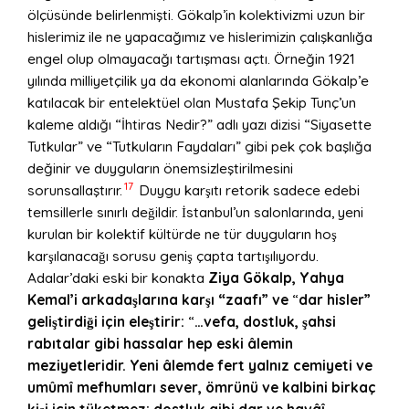
ölçüsünde belirlenmişti. Gökalp’in kolektivizmi uzun bir
hislerimiz ile ne yapacağımız ve hislerimizin çalışkanlığa
engel olup olmayacağı tartışması açtı. Örneğin 1921
yılında milliyetçilik ya da ekonomi alanlarında Gökalp’e
katılacak bir entelektüel olan Mustafa Şekip Tunç’un
kaleme aldığı “İhtiras Nedir?” adlı yazı dizisi “Siyasette
Tutkular” ve “Tutkuların Faydaları” gibi pek çok başlığa
değinir ve duyguların önemsizleştirilmesini
17
sorunsallaştırır.
Duygu karşıtı retorik sadece edebi
temsillerle sınırlı değildir. İstanbul’un salonlarında, yeni
kurulan bir kolektif kültürde ne tür duyguların hoş
karşılanacağı sorusu geniş çapta tartışılıyordu.
Adalar’daki eski bir konakta
Ziya G
ö
kalp, Yahya
Kemal’i arkadaşlarına karşı “zaafı” ve
“
dar hisler”
gelis
̧tirdiğ
i i
çin eleştirir:
“
…vefa, dostluk, şahsi
rabıtalar gibi hassalar hep eski âlemin
meziyetleridir. Yeni âlemde fert yalnız cemiyeti ve
um
û
mî mefhumları
sever,
ö
mrünü ve kalbini birkaç