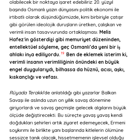
olabilecek bir noktaya işaret edebiliriz: 20. yüzyıl
başında Osmanlı yazın dünyasını politik ekonomi ile
irtibatlı olarak düşündüğümüzde, kimi birbiriyle çatışır
gibi görülen ideolojik duruşların üretken, çalışkan ve
verimli insan tasavvurunda ortaklaşması.
Melis
Hafez
’
in g
ö
sterdiği gibi memuriyet düzeninden,
entellektü
el s
ö
yleme, geç Osmanlı’da yeni bir iş
19
ahlakı inşa ediliyordu.
Ben de eklemek isterim ki,
verimli insanın verimliliğinin
ö
nündeki en büyük
engel duyguları
yd
ı
, bilhassa da h
üznü
, ac
ısı, aşkı,
kıskançlığı ve vefası.
Rüyada Terakki
’de anlatıldığı gibi yazarlar Balkan
Savaşı ile aslında uzun on yıllık savaş dönemine
giriyorlardı ve savaş geçmişle gelecek algılarını büyük
ölçüde değiştirecekti. Bu süreçte yavaş yavaş kendi
doğdukları şehirleri artık ziyaret edemeyecek, Ermeni
soykırımı ile birlikte yanı başlarında kitlelerin ölümüne
sessizce tanık olacak, hissetmemenin işlevsel olduğu