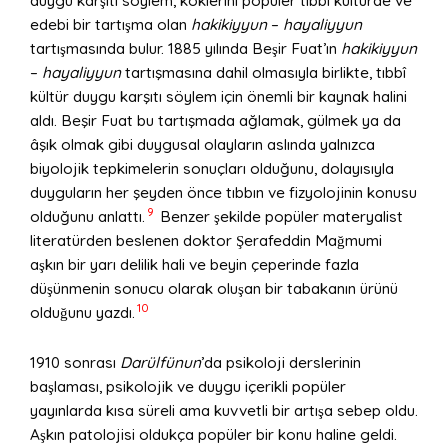
duygu karşıtı söylem, köklerini popüler tıbbî kültürde ve
edebi bir tartışma olan
hakikiyyun
–
hayaliyyun
tartışmasında bulur. 1885 yılında Beşir Fuat’ın
hakikiyyun
–
hayaliyyun
tartışmasına dahil olmasıyla birlikte, tıbbî
kültür duygu karşıtı söylem için önemli bir kaynak halini
aldı. Beşir Fuat bu tartışmada ağlamak, gülmek ya da
âşık olmak gibi duygusal olayların aslında yalnızca
biyolojik tepkimelerin sonuçları olduğunu, dolayısıyla
duyguların her şeyden önce tıbbın ve fizyolojinin konusu
9
olduğunu anlattı.
Benzer şekilde popüler materyalist
literatürden beslenen doktor Şerafeddin Mağmumi
aşkın bir yarı delilik hali ve beyin çeperinde fazla
düşünmenin sonucu olarak oluşan bir tabakanın ürünü
10
olduğunu yazdı.
1910 sonrası
Darülfü
nun
’da psikoloji derslerinin
başlaması, psikolojik ve duygu içerikli popüler
yayınlarda kısa süreli ama kuvvetli bir artışa sebep oldu.
Aşkın patolojisi oldukça popüler bir konu haline geldi.