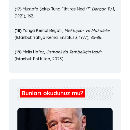
(17)
Mustafa Şekip Tunç, “İhtiras Nedir?”
Dergah
11/1,
(1921), 162.
(18)
Yahya Kemal Beyatlı,
Mektuplar ve Makaleler
(Istanbul: Yahya Kemal Enstitüsü, 1977), 85-86.
(19)
Melis Hafez,
Osmanlı’da Tembelligin İ
cad
ı
(Istanbul: Fol Kitap, 2023).
Bunları okudunuz mu?