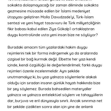
sokakta dolaşmayacağı bir zaman diliminde sokakta
gezmesine müsaade edilen bir İslami medeniyet
ütopyası geliştiren Molla Davudzade’yi, Türk-İslam
sentezi ve yeni hayat tasavvuru ile Türk milliyetçiliğinin
fikir babası kabul edilen Ziya Gökalp’i ortaklaştıran
duygu kontrolünde usta yeni insan bize ne söylüyor?
Buradaki amacım tüm yazılardaki hakim duygu
rejimlerini tek bir forma indirgemek ya da aralarında
çizgisel bir bağ kurmak değil. Elbette her yazı kendi
içinde, kendi özgüllüğü ile değerlendirilmeli; farklı duygu
rejimleri özenle incelenmelidir. Aynı şekilde
unutmamalıyız ki, bu yazı yalnızca söylemlerle alakalı
olduğu için sıradan insanın günlük hayatı hakkında bize
bir şey söylemez. Burada bahsedilen materyaller
yalnızca ve yalnızca entelektüel söylem ve tahayyüllerin
dar, burjuva ve eril dünyasıyla sınırlı. Ancak sınırımızı net
bir şekilde çizdikten sonra alan için yine de anlamlı