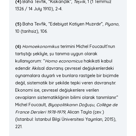
(4)
Baha Tevfik, “Kıskançlık”,
Teş
vik,
1 (1 Temmuz
1326 / 14 July 1910), 2-4.
(5)
Baha Tevfik, “Edebiyat Katiyen Muzırdır”,
Piyano,
10 (tarihsiz), 106.
(6)
Homoekonomikus
terimini Michel Foucault’nun
tartıştığı şekliyle, şu tanıma uygun olarak
kullanıyorum: “
Homo economicus
hakikati kabul
edendir. Akılsal davranış çevresel değişkenlerdeki
oynamalara duyarlı ve bunlara rastgele bir biçimde
değil, sistematik bir şekilde tepki veren davranıştır.
Ekonomi ise, çevresel değişkenlere verilen
cevapların sistematikliğinin bilimi olarak tanımlanır.”
Michel Foucault,
Biyopolitikanı
n Do
ğuşu, Coll
è
ge de
France Dersleri 1978-1979
, Alican Tayla (çev.)
(İstanbul: İstanbul Bilgi Üniversitesi Yayınları, 2015),
221.