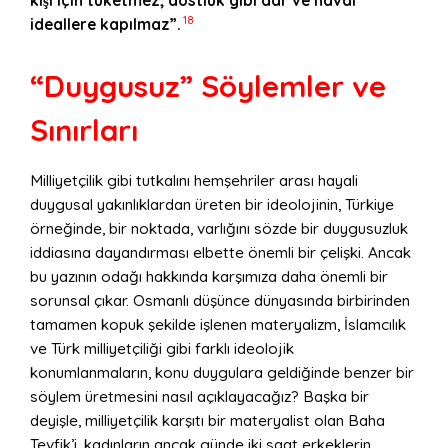
kiş
i i
ç
in t
üketmez; dostluk gibi dar ve havâî
18
ideallere kapılmaz”.
“
Duygusuz” S
ö
ylemler ve
Sınırları
Milliyetçilik gibi tutkalını hemşehriler arası hayali
duygusal yakınlıklardan üreten bir ideolojinin, Türkiye
örneğinde, bir noktada, varlığını sözde bir duygusuzluk
iddiasına dayandırması elbette önemli bir çelişki. Ancak
bu yazının odağı hakkında karşımıza daha önemli bir
sorunsal çıkar. Osmanlı düşünce dünyasında birbirinden
tamamen kopuk şekilde işlenen materyalizm, İslamcılık
ve Türk milliyetçiliği gibi farklı ideolojik
konumlanmaların, konu duygulara geldiğinde benzer bir
söylem üretmesini nasıl açıklayacağız? Başka bir
deyişle, milliyetçilik karşıtı bir materyalist olan Baha
Tevfik’i, kadınların ancak günde iki saat erkeklerin