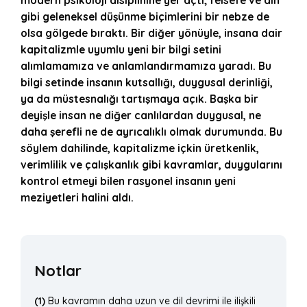
modern psikoloji disiplinine yer açtı; felsefe ve din
gibi geleneksel düşünme biçimlerini bir nebze de
olsa g
ö
lgede bıraktı. Bir diğer y
ö
nüyle, insana dair
kapitalizmle uyumlu yeni bir bilgi setini
alımlamamıza ve anlamlandırmamıza yaradı. Bu
bilgi setinde insanın kutsallığı, duygusal derinliği,
ya da müstesnalığı
tart
ışmaya açık. Başka bir
deyişle insan ne diğer canlılardan duygusal, ne
daha şerefli ne de ayrı
cal
ıklı olmak durumunda. Bu
s
ö
ylem dahilinde, kapitalizme içkin üretkenlik,
verimlilik ve çalışkanlık gibi kavramlar, duygularını
kontrol etmeyi bilen rasyonel insanın yeni
meziyetleri halini aldı.
Notlar
(1)
Bu kavramın daha uzun ve dil devrimi ile ilişkili