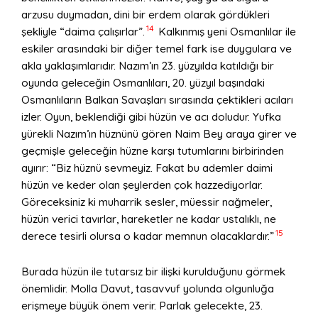
arzusu duymadan, dini bir erdem olarak gördükleri
14
şekliyle “daima çalışırlar”.
Kalkınmış yeni Osmanlılar ile
eskiler arasındaki bir diğer temel fark ise duygulara ve
akla yaklaşımlarıdır. Nazım’ın 23. yüzyılda katıldığı bir
oyunda geleceğin Osmanlıları, 20. yüzyıl başındaki
Osmanlıların Balkan Savaşları sırasında çektikleri acıları
izler. Oyun, beklendiği gibi hüzün ve acı doludur. Yufka
yürekli Nazım’ın hüznünü gören Naim Bey araya girer ve
geçmişle geleceğin hüzne karşı tutumlarını birbirinden
ayırır: “Biz hüznü sevmeyiz. Fakat bu ademler daimi
hüzün ve keder olan şeylerden çok hazzediyorlar.
Göreceksiniz ki muharrik sesler, müessir nağmeler,
hüzün verici tavırlar, hareketler ne kadar ustalıklı, ne
15
derece tesirli olursa o kadar memnun olacaklardır.”
Burada hüzün ile tutarsız bir ilişki kurulduğunu görmek
önemlidir. Molla Davut, tasavvuf yolunda olgunluğa
erişmeye büyük önem verir. Parlak gelecekte, 23.