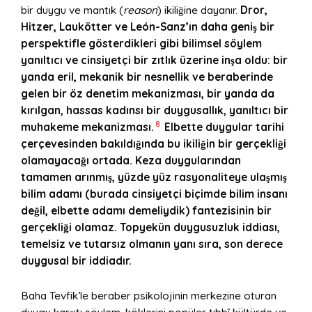
bir duygu ve mantık (
reason
) ikiliğine dayanır.
Dror,
Hitzer, Lauk
ö
tter ve Le
ó
n-Sanz
’ın daha geniş bir
perspektifle g
ö
sterdikleri gibi bilimsel s
ö
ylem
yanıltıcı ve cinsiyetçi bir zıtlık üzerine inşa oldu: bir
yanda eril, mekanik bir nesnellik ve beraberinde
gelen bir
ö
z denetim mekanizması, bir yanda da
kırılgan, hassas kadınsı bir duygusallık, yanıltıcı bir
8
muhakeme mekanizması.
Elbette duygular tarihi
çerçevesinden bakıldığında bu ikiliğin bir gerç
eklig
̆i
olamayacağı ortada. Keza duygularından
tamamen arınmış
, y
üzde yüz rasyonaliteye ulaşmış
bilim adamı (burada cinsiyetçi biçimde bilim insanı
deg
̆il, elbette adamı demeliydik) fantezisinin bir
gerç
eklig
̆i olamaz. Topyekün duygusuzluk iddiası,
temelsiz ve tutarsız olmanın yanı sıra, son derece
duygusal bir iddiadır.
Baha Tevfik’le beraber psikolojinin merkezine oturan