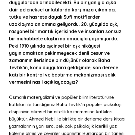
duygulardan arınabilecekti. Bu bir yanıyla aşka
dair geleneksel anlatılarda karşımı
za
çı
kan ac
ı,
tutku ve hasrete dayalı Sufi motiflerden
uzaklaşma anlamına geliyordu. 20. yüzyılda aşk,
rasyonel bir mantık içerisinde ve insanları sonsuz
bir muhabbete ulaştırma amacıyla yaşanıyordu.
Peki 1910 yılı
nda es
̧cinsel bir aşk hikâyesi
yayınlamaktan çekinmeyecek denli cesur ve
zamanının ilerisinde bir düşünür olarak Baha
Tevfik
’
in, konu duygulara geldiğinde, son derece
katı bir kontrol ve bastırma mekanizması salık
vermesini nasıl açıklayacağı
z?
Osmanlı materyalizmi ve popüler bilim literatürüne
katkıları ile tanıdığımız Baha Tevfik’in popüler psikoloji
disiplininin bilimsel bir nitelik kazanmasına katkıları
büyüktür. Ahmed Nebil ile birlikte bir derleme ders kitabı
yazmalarının yanı sıra, pek çok psikolojik içerikli yazı
kaleme almış ve çeviriler yapmıştır. Bunlardan bir tanesi