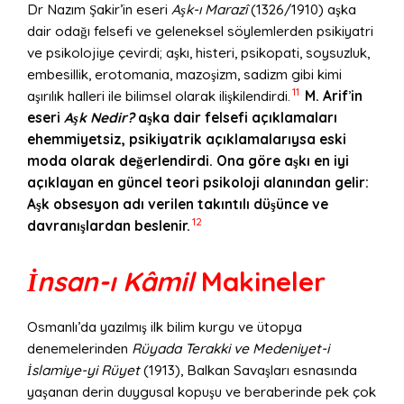
Dr Nazım Şakir’in eseri
Aşk-ı
Maraz
î
(1326/1910) aşka
dair odağı felsefi ve geleneksel söylemlerden psikiyatri
ve psikolojiye çevirdi; aşkı, histeri, psikopati, soysuzluk,
embesillik, erotomania, mazoşizm, sadizm gibi kimi
11
aşırılık halleri ile bilimsel olarak ilişkilendirdi.
M. Arif
’
in
eseri
Aşk Nedir?
aşka dair felsefi açıklamaları
ehemmiyetsiz, psikiyatrik açıklamalarıysa eski
moda olarak değerlendirdi. Ona g
ö
re as
̧kı en iyi
açıklayan en güncel teori psikoloji alanından gelir:
Aşk obsesyon adı verilen takıntılı düşünce ve
12
davranışlardan beslenir.
İnsan-ı Kâmil
Makineler
Osmanlı’da yazılmış ilk bilim kurgu ve ütopya
denemelerinden
Rüyada Terakki ve Medeniyet-i
İslamiye-yi Rüyet
(1913), Balkan Savaşları esnasında
yaşanan derin duygusal kopuşu ve beraberinde pek çok