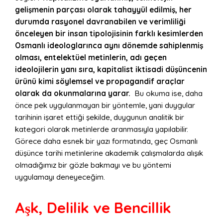
gelişmenin parçası olarak tahayyül edilmiş, her
durumda rasyonel davranabilen ve verimliliği
ö
nceleyen bir insan tipolojisinin farklı kesimlerden
Osmanlı ideologlarınca aynı d
ö
nemde sahiplenmiş
olması
, entelekt
üel metinlerin, adı geçen
ideolojilerin yanı sıra, kapitalist iktisadi düşüncenin
ürünü kimi s
ö
ylemsel ve propagandif araçlar
olarak da okunmalarına yarar.
Bu okuma ise, daha
önce pek uygulanmayan bir yöntemle, yani duygular
tarihinin işaret ettiği şekilde, duygunun analitik bir
kategori olarak metinlerde aranmasıyla yapılabilir.
Görece daha esnek bir yazı formatında, geç Osmanlı
düşünce tarihi metinlerine akademik çalışmalarda alışık
olmadığımız bir gözle bakmayı ve bu yöntemi
uygulamayı deneyeceğim.
Aşk, Delilik ve Bencillik