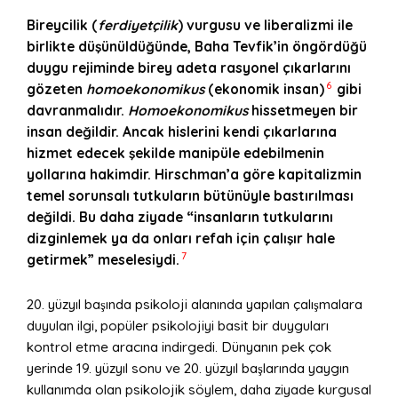
Bireycilik (
ferdiyetçilik
) vurgusu ve liberalizmi ile
birlikte düşünüldüğünde, Baha Tevfik
’
in
ö
ng
ö
rdüğü
duygu rejiminde birey adeta rasyonel çıkarlarını
6
g
ö
zeten
homoe
k
onomi
kus
(ekonomik insan)
gibi
davranmalıdır.
Homoekonomikus
hissetmeyen bir
insan değildir. Ancak hislerini kendi çıkarlarına
hizmet edecek şekilde manipüle edebilmenin
yollarına hakimdir.
Hirschman
’
a g
ö
re kapitalizmin
temel sorunsalı tutkuların bütünüyle bastırılması
değildi. Bu daha ziyade
“
insanların tutkularını
dizginlemek ya da onları
refah i
çin çalışır hale
7
getirmek” meselesiydi.
20. yüzyıl başında psikoloji alanında yapılan çalışmalara
duyulan ilgi, popüler psikolojiyi basit bir duyguları
kontrol etme aracına indirgedi. Dünyanın pek çok
yerinde 19. yüzyıl sonu ve 20. yüzyıl başlarında yaygın
kullanımda olan psikolojik söylem, daha ziyade kurgusal