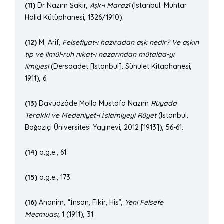
(11)
Dr Nazım Şakir,
Aşk-ı
Maraz
î
(Istanbul: Muhtar
Halid Kütüphanesi, 1326/1910).
(12)
M. Arif,
Felsefiyat-ı hazıradan aşk nedir? Ve aşkın
tıp ve ilmül-ruh nı
kat-
ı nazarından mütalâ
a-y
ı
ilmiyesi
(Dersaadet [Istanbul]: Sühulet Kitaphanesi,
1911), 6.
(13)
Davudzâde Molla Mustafa Nazım
Rüyada
Terakki ve Medeniyet-i İslâmiyeyi Rüyet
(Istanbul:
Boğaziçi Üniversitesi Yayınevi, 2012 [1913]), 56-61.
(14)
a.g.e., 61.
(15)
a.g.e., 173.
(16)
Anonim, “İnsan, Fikir, His”,
Yeni Felsefe
Mecmuası,
1 (1911), 31.