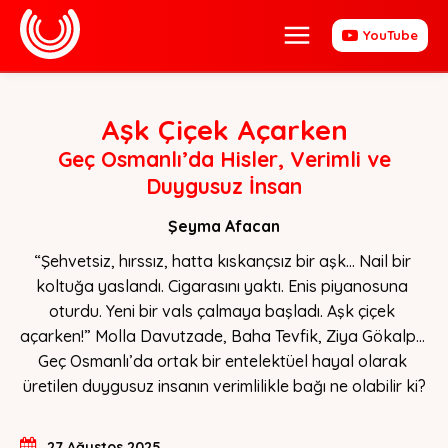
YouTube
Aşk Çiçek Açarken
Geç Osmanlı’da Hisler, Verimli ve
Duygusuz İnsan
Şeyma Afacan
“Şehvetsiz, hırssız, hatta kıskançsız bir aşk... Nail bir 
koltuğa yaslandı. Cigarasını yaktı. Enis piyanosuna 
oturdu. Yeni bir vals çalmaya başladı. Aşk çiçek 
açarken!” Molla Davutzade, Baha Tevfik, Ziya Gökalp…  
Geç Osmanlı’da ortak bir entelektüel hayal olarak 
üretilen duygusuz insanın verimlilikle bağı ne olabilir ki?
27 Ağustos 2025