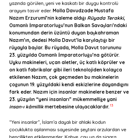
yazında görülen, yeni ve kaskatı bir duygu kontrolü
arayışını tasvir eder.
Molla Davudzade Mustafa
Nazım Erzurumî’nin kaleme aldığı
Rüyada Terakki
,
Osmanlı İmparatorluğu’nun Balkan Savaşları’ndaki
konumundan derin üzüntü duyan başkahraman
Nazım’ın, dedesi Molla Davut’la karşılaştığı bir
rüyayla başlar. Bu rüyada, Molla Davut torununu
23. yüzyılda Osmanlı İmparatorluğu’na g
ö
türür.
Uyku makineleri, uçan aletler, üç katlı k
ö
prüler ve
on katlı fabrikalar gibi ileri teknolojiden kolayca
etkilenen Nazım, ç
ok ge
çmeden bu makinelerin
çoğunun 19. yüzyıldaki kendi eskizlerine dayandığını
fark eder. Naz
ım için insanlar makinelere benzer ve
23. yüzyılın “yeni insanları
” m
ükemmelliğe yani
13
insan-ı kâmillik
mertebesine ulaşacaklardır.
“Yeni insanlar”, İslam’a dayalı bir ahlaki kodun
çocuklukta aşılanması sayesinde şeytani arzulardan ve
bencillikten etkilenmezler. Kahve, çay ya da sigara