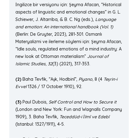
İngilizce bir versiyonu için: Şeyma Afacan, “Historical
aspects of linguistic and emotional changes” in G. L.
Schiewer, J. Altarriba, & B. C. Ng (eds.),
Language
and emotion: An international handbook (Vol. 1)
(Berlin: De Gruyter, 2023), 281-301. Osmanlı
Materyalizmi ve ilerleme söylemi için: Şeyma Afacan,
“Idle souls, regulated emotions of a mind industry: A
new look at Ottoman materialism”
Journal of
Islamic Studies, 32
(3) (2021), 317-353.
(2)
Baha Tevfik, “Aşk, Hodbinî”,
Piyano,
8 (4
Teşrin-i
Evvel
1326 / 17 October 1910)
,
92.
(3)
Paul Dubois,
Self Control and How to Secure it
(London and New York: Fun and Wagnalls Company
1909), 3. Baha Tevfik,
Tecedd
üd-i İlmî ve Edebî
(Istanbul: 1327/1911), 4-5.