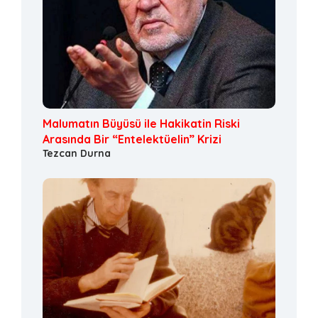
Malumatın Büyüsü ile Hakikatin Riski
Arasında Bir “Entelektüelin” Krizi
Tezcan Durna