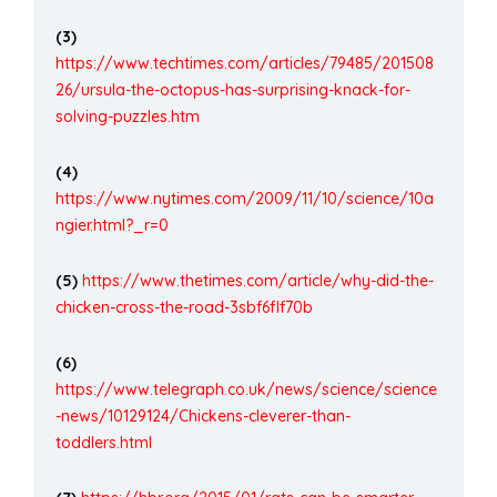
(3)
https://www.techtimes.com/articles/79485/201508
26/ursula-the-octopus-has-surprising-knack-for-
solving-puzzles.htm
(4)
https://www.nytimes.com/2009/11/10/science/10a
ngier.html?_r=0
(5)
https://www.thetimes.com/article/why-did-the-
chicken-cross-the-road-3sbf6flf70b
(6)
https://www.telegraph.co.uk/news/science/science
-news/10129124/Chickens-cleverer-than-
toddlers.html