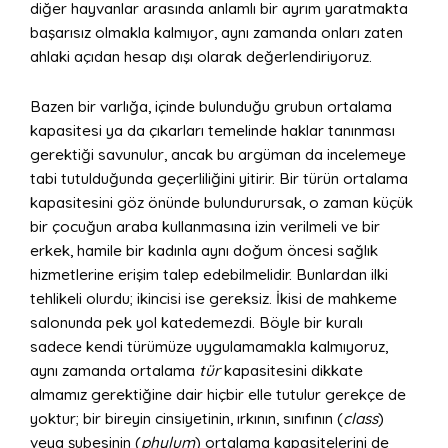
diğer hayvanlar arasında anlamlı bir ayrım yaratmakta
başarısız olmakla kalmıyor, aynı zamanda onları zaten
ahlaki açıdan hesap dışı olarak değerlendiriyoruz.
Bazen bir varlığa, içinde bulunduğu grubun ortalama
kapasitesi ya da çıkarları temelinde haklar tanınması
gerektiği savunulur, ancak bu argüman da incelemeye
tabi tutulduğunda geçerliliğini yitirir. Bir türün ortalama
kapasitesini göz önünde bulundurursak, o zaman küçük
bir çocuğun araba kullanmasına izin verilmeli ve bir
erkek, hamile bir kadınla aynı doğum öncesi sağlık
hizmetlerine erişim talep edebilmelidir. Bunlardan ilki
tehlikeli olurdu; ikincisi ise gereksiz. İkisi de mahkeme
salonunda pek yol katedemezdi. Böyle bir kuralı
sadece kendi türümüze uygulamamakla kalmıyoruz,
aynı zamanda ortalama
tür
kapasitesini dikkate
almamız gerektiğine dair hiçbir elle tutulur gerekçe de
yoktur; bir bireyin cinsiyetinin, ırkının, sınıfının (
class
)
veya şubesinin (
phylum
) ortalama kapasitelerini de