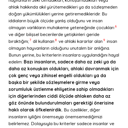
hayvanların zeki olmadıkları, konuşamadıkları veya
ahlak hakkında akıl yürütemedikleri ya da sözleşmeden
doğan yükümlülükleri yerine getiremedikleridir. Bu
iddiaların büyük ölçüde yanlış olduğunu ve insan
6
olmayan varlıkların muhakeme yeteneğinde çocukları
ve diğer bilişsel becerilerde yetişkinleri geride
7
8
9
bıraktığını;
dil kullanan
ve ahlaki kararlar alan
insan
olmayan hayvanların olduğunu unutalım bir anlığına.
Bunun yerine, bu kriterlerin insanlara uygulandığını hayal
edelim:
Bazı insanların, sadece daha az zeki ya da
daha az konuşkan oldukları, ahlaki davranmak için
çok genç veya zihinsel engelli oldukları ya da
başka bir şekilde sözleşmelere girme veya
sorumluluk üstlenme ehliyetine sahip olmadıkları
için diğerlerinden ciddi ölçüde ahlaken daha az
göz önünde bulundurulmaları gerektiği önerisine
haklı olarak öfkelenirdik.
Bu özellikler, diğer
insanların iyiliğini önemseyip önemsemediğimizi
belirlemez. Dolayısıyla bu kriterler sadece insanlar ve