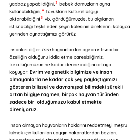
3
yapboz yapabildiğini,
bebek domuzların ayna
4
kullanabildiğini,
tavukların kültürel bilgiyi
5
aktarabildiğini
vb. gördüğümüzde, bu algılanan
istisnacılığı teşkil eden şeyin kalesinin direklerini kolayca
yerinden oynattığımızı görürüz.
İnsanları diğer
tüm
hayvanlardan ayıran istisnai bir
özelliğin olduğunu iddia etme çaresizliğimiz,
türcülüğümüzün ne kadar derine indiğini ortaya
koyuyor:
Evrim ve genetik bilgimize ve insan
olmayanlarla ne kadar çok şey paylaştığımızı
gösteren bilişsel ve davranışsal bilimdeki sürekli
artan bilgiye rağmen, birçok hayvan türünden
sadece biri olduğumuzu kabul etmekte
direniyoruz.
İnsan olmayan hayvanların haklarını reddetmeyi meşru
kılmak için kullanılan yaygın nakaratlardan bazıları,