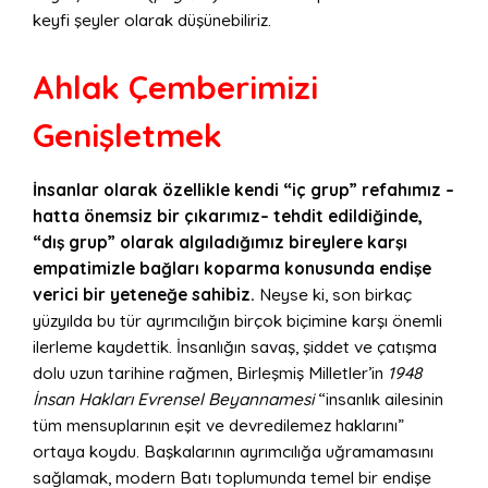
keyfi şeyler olarak düşünebiliriz.
Ahlak Çemberimizi
Genişletmek
İnsanlar olarak özellikle kendi “iç grup” refahımız –
hatta önemsiz bir çıkarımız– tehdit edildiğinde,
“dış grup” olarak algıladığımız bireylere karşı
empatimizle bağları koparma konusunda endişe
verici bir yeteneğe sahibiz.
Neyse ki, son birkaç
yüzyılda bu tür ayrımcılığın birçok biçimine karşı önemli
ilerleme kaydettik. İnsanlığın savaş, şiddet ve çatışma
dolu uzun tarihine rağmen, Birleşmiş Milletler’in
1948
İnsan Hakları Evrensel Beyannamesi
“insanlık ailesinin
tüm mensuplarının eşit ve devredilemez haklarını”
ortaya koydu. Başkalarının ayrımcılığa uğramamasını
sağlamak, modern Batı toplumunda temel bir endişe