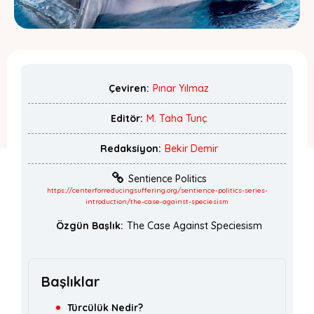
Çeviren:
Pınar Yılmaz
Editör:
M. Taha Tunç
Redaksiyon:
Bekir Demir
Sentience Politics
https://centerforreducingsuffering.org/sentience-politics-series-
introduction/the-case-against-speciesism
Özgün Başlık:
The Case Against Speciesism
Başlıklar
Türcülük Nedir?