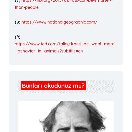
(7)
https://hbr.org/2015/01/rats-can-be-smarter-
than-people
(8)
https://www.nationalgeographic.com/
(9)
https://www.ted.com/talks/frans_de_waal_moral
_behavior_in_animals?subtitle=en
Bunları okudunuz mu?