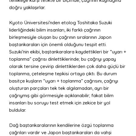
tehlikeye karşı tetikte bir biçimde, çağrının kaynağına
doğru yaklaşırlar.
Kyoto Üniversitesi’nden etolog Toshitaka Suzuki
liderliğindeki bilim insanları, iki farklı çağrının
birleşmesiyle oluşan bu çağrının sıralarının Japon
baştankaraları için önemli olduğunu tespit etti.
Suzuki’nin ekibi, baştankaralara kaydettikleri bir “uyarı +
toplanma” çağrısı dinlettiklerinde; bu çağrıyı yapay
olarak tersine çevirip dinlettiklerden çok daha güçlü bir
toplanma, çeteleşme tepkisi ortaya çıktı. Bu durum
basitçe kuşların “uyarı + toplanma” çağrısını, çağrıyı
oluşturan parçaları tek tek algılamadan, ayrı bir
çağrıymış gibi görmesiyle açıklanabilir; fakat bilim
insanları bu soruyu test etmek için zekice bir yol
buldular.
Dağ baştankaralarının kendilerine özgü toplanma
çağrıları vardır ve Japon baştankaraları da vahşi