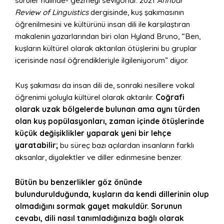
sürüler halinde- gezmeyi seviyorlar. 2021
Annual
Review of Linguistics
dergisinde, kuş şakımasının
öğrenilmesini ve kültürünü insan dili ile karşılaştıran
makalenin yazarlarından biri olan Hyland Bruno, “Ben,
kuşların kültürel olarak aktarılan ötüşlerini bu gruplar
içerisinde nasıl öğrendikleriyle ilgileniyorum” diyor.
Kuş şakıması da insan dili de, sonraki nesillere vokal
öğrenimi yoluyla kültürel olarak aktarılır.
Coğrafi
olarak uzak bölgelerde bulunan ama aynı türden
olan kuş popülasyonları, zaman içinde ötüşlerinde
küçük değişiklikler yaparak yeni bir lehçe
yaratabilir;
bu süreç bazı açılardan insanların farklı
aksanlar, diyalektler ve diller edinmesine benzer.
Bütün bu benzerlikler göz önünde
bulundurulduğunda, kuşların da kendi dillerinin olup
olmadığını sormak gayet makuldür. Sorunun
cevabı, dili nasıl tanımladığınıza bağlı olarak