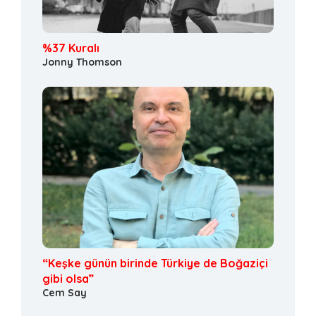
%37 Kuralı
Jonny Thomson
“Keşke günün birinde Türkiye de Boğaziçi
gibi olsa”
Cem Say