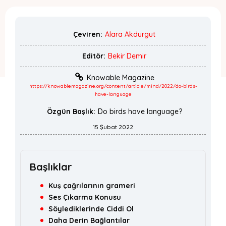
Çeviren:
Alara Akdurgut
Editör:
Bekir Demir
Knowable Magazine
https://knowablemagazine.org/content/article/mind/2022/do-birds-
have-language
Özgün Başlık:
Do birds have language?
15 Şubat 2022
Başlıklar
Kuş çağrılarının grameri
Ses Çıkarma Konusu
Söylediklerinde Ciddi Ol
Daha Derin Bağlantılar