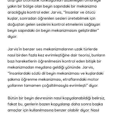
atışı gibi otomatik fonksiyonları düzenleyen omuriliğe
yakın bir bölge olan beyin sapındaki bir mekanizma
aracılığıyla kontrol eder. Jarvis, “İnsanlar ve ötücü
kuşlar, sonradan öğrenilen sesleri üretebilmek için
doğuştan gelen seslerini kontrol etmelerini sağlayan
beyin sapındaki ön beyin mekanizmasını geliştirdiler”
diyor.
Jarvis’in benzer ses mekanizmalarının uzak türlerde
nasıl birden fazla kez evrimleştiğine dair teorisi, bunların
bazı hareketlerin öğrenilmesini kontrol eden bitişik bir
mekanizmadan meydana geldiği yönünde. Jarvis,
“İnsanlardaki sözlü dil beyin mekanizması ve kuşlardaki
şakıma öğrenme mekanizması, etraflarındaki motor
yollarının tamamen çoğaltılmasıyla evrimleşti” diyor.
Bütün bir beyin devresinin nasıl kopyalanabildiği belirsiz,
fakat bu, genlerin bazen kopyalanıp daha sonra başka
amaçlar için kullanılmasına benzer olabilir diyor. Nasıl