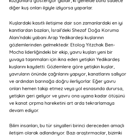
kuzgunlara gösteriyor gibidir, ki genelde bunu sadece
diğer kuş onları ilgiyle izliyorsa yaparlar.
Kuşlardaki kasıtlı iletişime dair son zamanlardaki en iyi
kanıtlardan bazıları, İsrail’deki Shezaf Doğa Koruma
Alanı’ndaki yabani Arap Yedikardeşi kuşlarının
gözlemlerinden gelmektedir. Etolog Yitzchak Ben-
Mocha liderliğindeki bir ekip, yavru kuşları yeni bir
yuvaya taşınmaları için ikna eden yetişkin Yedikardeş
kuşlarını kaydetti. Gözlemlere göre yetişkin kuşlar,
yavruların önünde çağrılarını yapıyor, kanatlarını sallıyor
ve ardından barınağa doğru ilerliyorlar. Eğer yavru
onları hemen takip etmez veya yol esnasında durursa,
yetişkin geri geliyor ve yavru ona uyana kadar ötüşünü
ve kanat çırpma hareketini art arda tekrarlamaya
devam ediyor.
Bilim insanları, bu tür sinyalleri birinci dereceden amaçlı
iletişim olarak adlandırıyor. Bazı araştırmacılar, bizimki