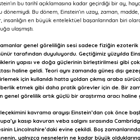
stein’ın bu tarihî açıklamasına kadar geçirdiği bir ay, ha
u dönemiydi. Bu dönem, Einstein’ın uzay, zaman, madde, en
r, insanlığın en büyük entelektüel başarılarından biri ola
uğa ulaşmıştı.
amanlar genel göreliliğin sesi sadece fiziğin ezoterik
ünür tarafından duyuluyordu. Geçtiğimiz yüzyılda Einst
iklerin yapısı ve doğa güçlerinin birleştirilmesi gibi çok
tası haline geldi. Teori aynı zamanda güneş dışı gezeg
irlemek için kullanıldı hatta yoldan çıkmış araba sürücü
berlik etmek gibi daha pratik görevler için de. Bir za
n genel görelilik artık güçlü bir araştırma aracı haline g
leçekimini kavrama arayışı Einstein’dan çok önce baş
upa’yı kasıp kavuran veba salgını sırasında Cambridg
esinin Lincolnshire’daki evine çekildi. Boş zamanları
nenin, yalnızca nesnelerin ne kadar büyük olduklarına