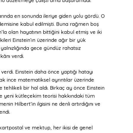
nu düzeltmeye çalıştı ama başaramadı.
arında en sonunda ileriye giden yolu gördü. O
emisine kabul edilmişti. Buna rağmen boş
’la olan hayatının bittiğini kabul etmiş ve iki
şkileri Einstein’ın üzerinde ağır bir yük
z yalnızlığında gece gündüz rahatsız
ânı verdi.
erdi. Einstein daha önce yaptığı hatayı
cak ince matematiksel ayrıntılar üzerinde
tehlikeli bir hal aldı. Birkaç ay önce Einstein
e yeni kütleçekim teorisi hakkındaki tüm
n Hilbert’in ilgisini ne denli artırdığını ve
endi.
i kartpostal ve mektup, her ikisi de genel