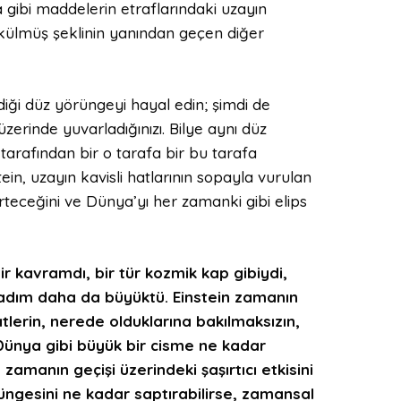
 gibi maddelerin etraflarındaki uzayın
ülmüş şeklinin yanından geçen diğer
diği düz yörüngeyi hayal edin; şimdi de
zerinde yuvarladığınızı. Bilye aynı düz
tarafından bir o tarafa bir bu tarafa
tein, uzayın kavisli hatlarının sopayla vurulan
ürteceğini ve Dünya’yı her zamanki gibi elips
r kavramdı, bir tür kozmik kap gibiydi,
a adım daha da büyüktü. Einstein zamanın
tlerin, nerede olduklarına bakılmaksızın,
n Dünya gibi büyük bir cisme ne kadar
zamanın geçişi üzerindeki şaşırtıcı etkisini
örüngesini ne kadar saptırabilirse, zamansal