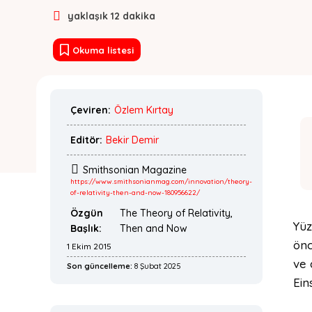
yaklaşık
12
dakika
Okuma listesi
Çeviren:
Özlem Kırtay
Editör:
Bekir Demir
Smithsonian Magazine
https://www.smithsonianmag.com/innovation/theory-
of-relativity-then-and-now-180956622/
Özgün
The Theory of Relativity,
Yüz
Başlık:
Then and Now
önc
1 Ekim 2015
ve 
Son güncelleme:
8 Şubat 2025
Ein