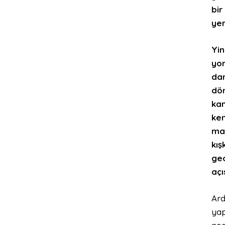
bir
yer
Yin
yor
dan
dön
kan
ken
mat
kış
geo
açı
Ard
yap