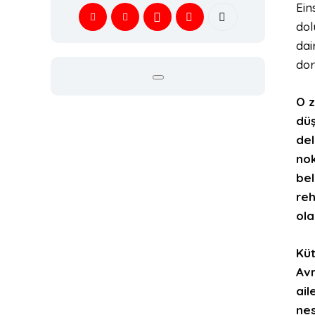
Ein
dol
dai
dor
O z
düş
del
nok
bel
reh
ola
Küt
Avr
ail
nes