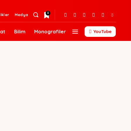
0
likler
Medya
at
Bilim
Monografiler
YouTube