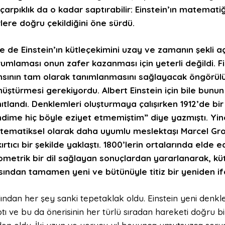
 çarpıklık da o kadar saptırabilir: Einstein’ın matema
lere doğru çekildiğini öne sürdü.
e de Einstein’ın kütleçekimini uzay ve zamanın şekli a
umlaması onun zafer kazanması için yeterli değildi. F
sının tam olarak tanımlanmasını sağlayacak öngörül
üştürmesi gerekiyordu. Albert Einstein için bile b
ıtlandı. Denklemleri oluşturmaya çalışırken 1912’de 
dime hiç böyle eziyet etmemiştim” diye yazmıştı. Yine
ematiksel olarak daha uyumlu meslektaşı Marcel Gros
kırtıcı bir şekilde yaklaştı. 1800’lerin ortalarında elde 
metrik bir dil sağlayan sonuçlardan yararlanarak, k
sından tamamen yeni ve bütünüyle titiz bir yeniden ifa
ından her şey sanki tepetaklak oldu. Einstein yeni denkle
tı ve bu da önerisinin her türlü sıradan hareketi doğru 