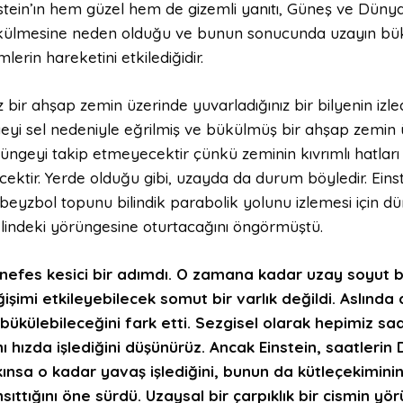
stein’ın hem güzel hem de gizemli yanıtı, Güneş ve Dünya
ülmesine neden olduğu ve bunun sonucunda uzayın bük
imlerin hareketini etkilediğidir.
 bir ahşap zemin üzerinde yuvarladığınız bir bilyenin izle
yeyi sel nedeniyle eğrilmiş ve bükülmüş bir ahşap zemin ü
üngeyi takip etmeyecektir çünkü zeminin kıvrımlı hatları 
lecektir. Yerde olduğu gibi, uzayda da durum böyledir. Eins
 beyzbol topunu bilindik parabolik yolunu izlemesi için d
lindeki yörüngesine oturtacağını öngörmüştü.
nefes kesici bir adımdı. O zamana kadar uzay soyut bi
işimi etkileyebilecek somut bir varlık değildi. Aslınd
bükülebileceğini fark etti. Sezgisel olarak hepimiz saa
ı hızda işlediğini düşünürüz. Ancak Einstein, saatleri
ınsa o kadar yavaş işlediğini, bunun da kütleçekiminin 
sıttığını öne sürdü. Uzaysal bir çarpıklık bir cismin y