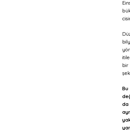
Ein
bük
cis
Düz
bil
yör
iti
bir
şek
Bu 
değ
da 
ayn
yak
yan