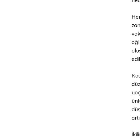
ned
Her
zam
vak
oğl
olu
edi
Kas
düz
yoğ
ünl
düş
art
İki