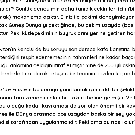
ışıyordu? Güneş nasıl olur da 93 milyon mil boyunca u
ular? Günlük deneyimin daha tanıdık çekimleri için (bir
ak) mekanizma açıktır. Eliniz ile çekimi deneyimley
ak Güneş Dünya’yı çektiğinde, bu çekim uzayda (boş
tur. Peki kütleçekiminin buyruklarını yerine getiren h
ton’ın kendisi de bu soruyu son derece kafa karıştırıcı b
terdiğini tespit edememesinin, tahminleri ne kadar başarılı
uğu anlamına geldiğini itiraf etmiştir. Yine de 200 yılı aşk
lemlerle tam olarak örtüşen bir teorinin gözden kaçan b
7’de Einstein bu soruyu yanıtlamak için ciddi bir şekil
onun tam zamanını alan bir takıntı haline gelmişti. Ve b
ay olduğu kadar kavraması da zor olan önemli bir ka
eş ile Dünya arasında boş uzaydan başka bir şey yoks
disi tarafından uygulanmalıdır. Peki ama bu nasıl olur