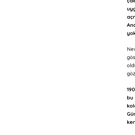
çal
uyg
açm
Anc
yok
New
gös
old
göz
190
bu 
kol
Gün
ken