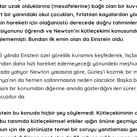
ar uzak olduklarına (mesafelerine) bağlı olan bir kuvve
t bir yanındaki okul çocukları, fırlatılan kayalarda
in hareketi için olağanüstü derecede doğru tahminl
siyonunu öğrendi ve Newton’ın kütleçekimi konusund
lememişti. Bundan ilk emin olan da Einstein oldu.
5 yılında Einstein özel görelilik kuramını keşfederek, hiçbi
ından daha hızlı hareket edemeyeceği yönündeki meşhur i
ada yatıyor. Newton yasasına göre, Güneş’i kozmik bir ma
ya’nın da hemen sallanmasına neden olacaktır. Başka bi
isini bir konumdan diğerine anında gösterdiğini ileri sürer
suzdur da.
stein bu konuda hiçbir şey söylemedi. Kütleçekiminin 
bu tanımda kütleçekimsel etkiler ışığın önüne geçmiy
un için de görünüşte temel bir soruyu yanıtlaması gerek