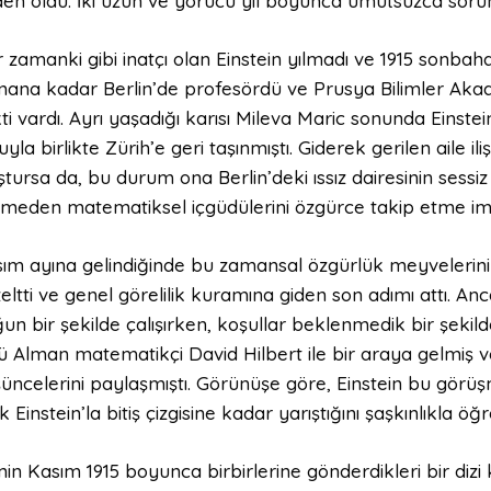
en oldu. İki uzun ve yorucu yıl boyunca umutsuzca soru
 zamanki gibi inatçı olan Einstein yılmadı ve 1915 sonbah
ana kadar Berlin’de profesördü ve Prusya Bilimler Akad
ti vardı. Ayrı yaşadığı karısı Mileva Maric sonunda Einstein
uyla birlikte Zürih’e geri taşınmıştı. Giderek gerilen aile ili
ştursa da, bu durum ona Berlin’deki ıssız dairesinin sessi
lmeden matematiksel içgüdülerini özgürce takip etme imk
ım ayına gelindiğinde bu zamansal özgürlük meyvelerini v
eltti ve genel görelilik kuramına giden son adımı attı. An
un bir şekilde çalışırken, koşullar beklenmedik bir şekilde 
ü Alman matematikçi David Hilbert ile bir araya gelmiş v
üncelerini paylaşmıştı. Görünüşe göre, Einstein bu görüşmeni
ık Einstein’la bitiş çizgisine kadar yarıştığını şaşkınlıkla öğr
linin Kasım 1915 boyunca birbirlerine gönderdikleri bir diz