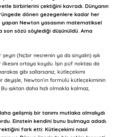
tle birbirlerini çektiğini kavradı. Dünyanın
n yörüngede dönen gezegenlere kadar her
er yapan Newton yasasının matematiksel
a son sözü söylediği düşünüldü. Ama
r şeyin (hiçbir nesnenin ya da sinyalin) ışık
lkesini ortaya koydu. İşin püf noktası da
rakas gibi sallarsanız, kütleçekimi
r deyişle, Newton’ın formülü kütleçekiminin
. Bu ışıktan daha hızlı olmakla kalmaz,
daha gelişmiş bir tanımı mutlaka olmalıydı
ordu. Einstein kendini bunu bulmaya adadı.
tiğini fark etti: Kütleçekimi nasıl