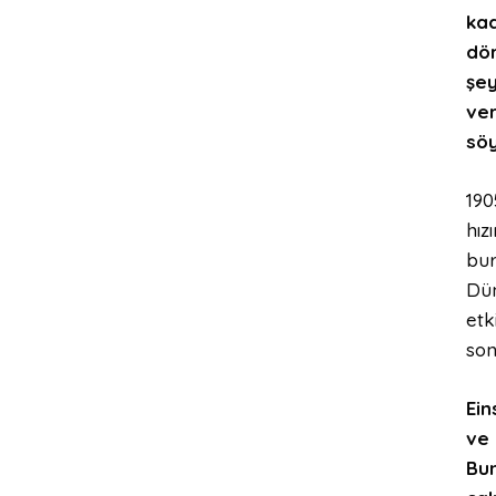
kad
dör
şey
ver
söy
190
hız
bur
Dün
etk
son
Ein
ve 
Bun