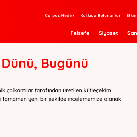
Corpus Nedir?
Katkıda Bulunanlar
Etkin
Felsefe
Siyaset
San
in Dünü, Bugünü
 çalkantılar tarafından üretilen kütleçekim 
i tamamen yeni bir şekilde incelememize olanak 