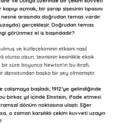
zanır ve Dünya üzerinde bir çekim kuvveti
 kapıyı açmak, bir şarap şişesinin tıpasını
en nesne arasında doğrudan temas vardır.
 uzayda) gerçekleşir. Doğrudan temas
angi görünmez el iş başındadır?
ulmuş ve kütleçekiminin etkisini nasıl
 olursa olsun, teorisinin kesinlikle eksik
ın bir süre boyunca Newton’ın bu itirafı,
ir dipnotundan başka bir şey olmamıştır.
de çalışmaya başladı; 1912’ye gelindiğinde
u birkaç yıl içinde Einstein, ifade etmesi
vramsal dönüm noktasına ulaştı: Eğer
a, o zaman karşılıklı çekim kuvveti uzayın
?