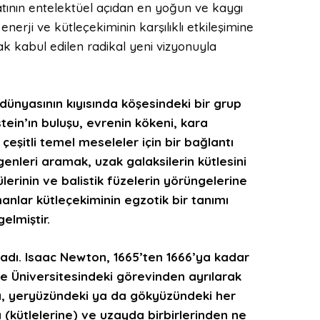
yatının entelektüel açıdan en yoğun ve kaygı
erji ve kütleçekiminin karşılıklı etkileşimine
rak kabul edilen radikal yeni vizyonuyla
 dünyasının kıyısında köşesindeki bir grup
ein’ın buluşu, evrenin kökeni, kara
 çeşitli temel meseleler için bir bağlantı
enleri aramak, uzak galaksilerin kütlesini
lerinin ve balistik füzelerin yörüngelerine
manlar kütleçekiminin egzotik bir tanımı
elmiştir.
ladı. Isaac Newton, 1665’ten 1666’ya kadar
e Üniversitesindeki görevinden ayrılarak
nda, yeryüzündeki ya da gökyüzündeki her
 (kütlelerine) ve uzayda birbirlerinden ne