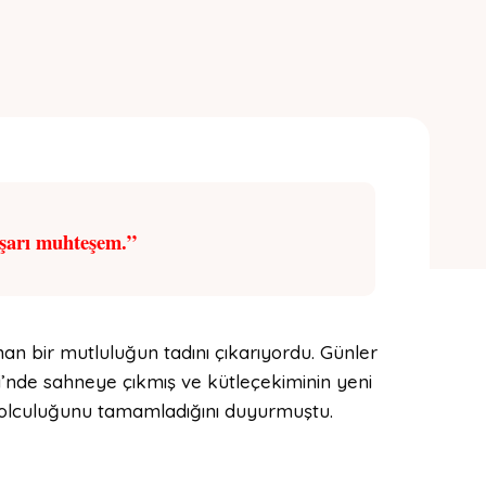
şarı muhteşem.”
nan bir mutluluğun tadını çıkarıyordu. Günler
si’nde sahneye çıkmış ve kütleçekiminin yeni
u yolculuğunu tamamladığını duyurmuştu.