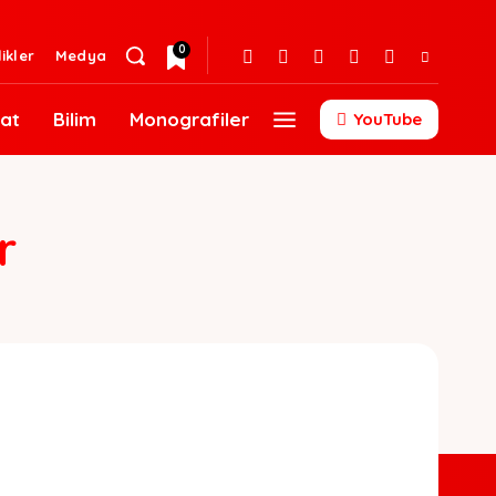
0
likler
Medya
at
Bilim
Monografiler
YouTube
r