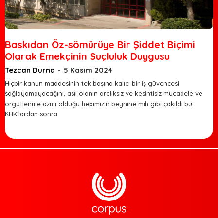
Baskıdan Öz-sömürüye Bir Şiddet Biçimi
Olarak Emekçinin Suçluluk Duygusu
Tezcan Durna
-
5 Kasım 2024
Hiçbir kanun maddesinin tek başına kalıcı bir iş güvencesi
sağlayamayacağını, asıl olanın aralıksız ve kesintisiz mücadele ve
örgütlenme azmi olduğu hepimizin beynine mıh gibi çakıldı bu
KHK’lardan sonra.