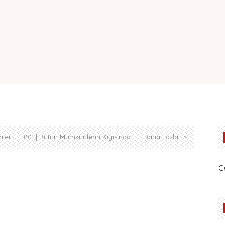
iler
#01 | Bütün Mümkünlerin Kıyısında
Daha Fazla
Ç