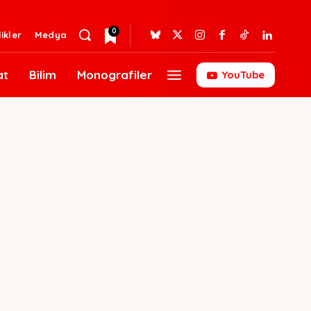
0
likler
Medya
at
Bilim
Monografiler
YouTube