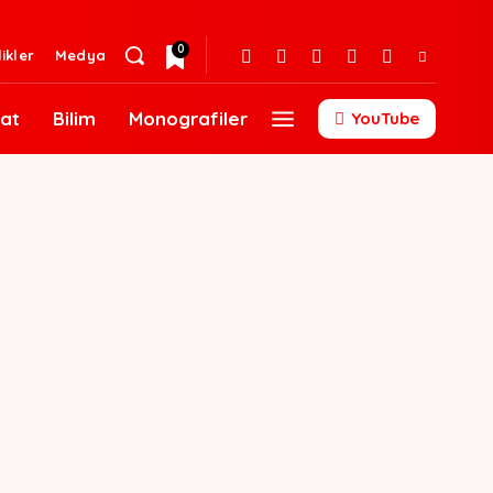
0
likler
Medya
at
Bilim
Monografiler
YouTube