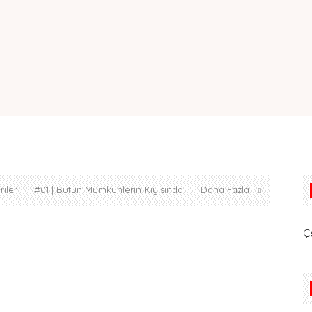
iler
#01 | Bütün Mümkünlerin Kıyısında
Daha Fazla
Ç