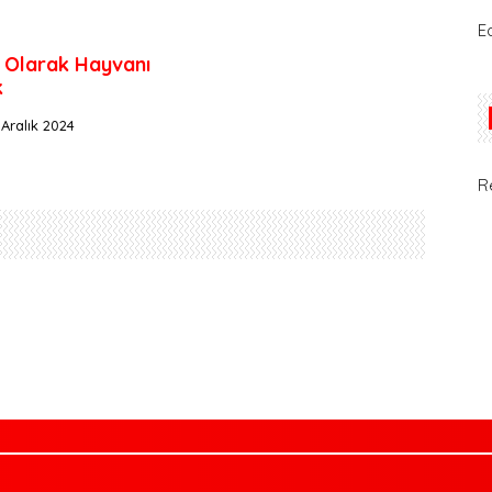
E
k Olarak Hayvanı
k
 Aralık 2024
R