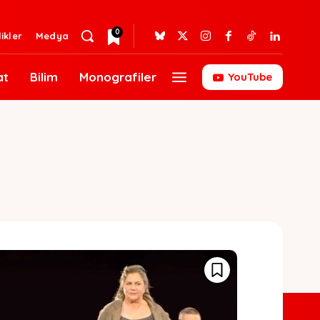
0
likler
Medya
at
Bilim
Monografiler
YouTube