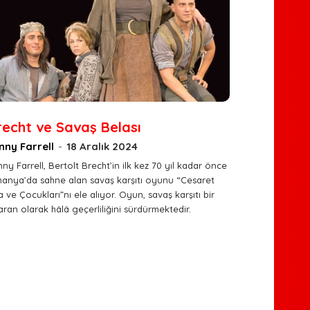
recht ve Savaş Belası
nny Farrell
-
18 Aralık 2024
ny Farrell, Bertolt Brecht’in ilk kez 70 yıl kadar önce
manya’da sahne alan savaş karşıtı oyunu “Cesaret
 ve Çocukları”nı ele alıyor. Oyun, savaş karşıtı bir
ran olarak hâlâ geçerliliğini sürdürmektedir.