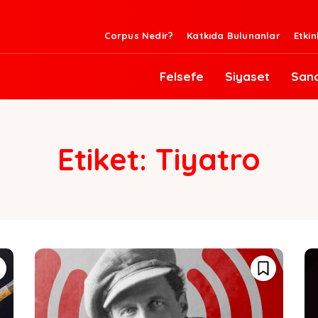
Corpus Nedir?
Katkıda Bulunanlar
Etkin
Felsefe
Siyaset
San
Etiket:
Tiyatro