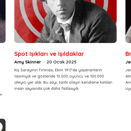
Spot Işıkları ve Işıldaklar
B
Amy Skinner
-
20 Ocak 2025
Je
Kış Sarayının Fırtınası, Ekim 1917’de yaşananların
Jen
tasviriydi ve gösteride 10.000 oyuncu ve 100.000
Al
izleyici yer aldı. Bu sayı, tarihi olayın kendisine katılan
Ana
insan sayısında çok daha fazlasıydı.
uya
en