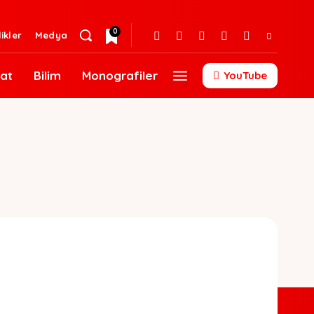
0
likler
Medya
at
Bilim
Monografiler
YouTube