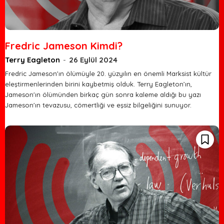
Fredric Jameson Kimdi?
Terry Eagleton
-
26 Eylül 2024
Fredric Jameson'ın ölümüyle 20. yüzyılın en önemli Marksist kültür
eleştirmenlerinden birini kaybetmiş olduk. Terry Eagleton’ın,
Jameson'ın ölümünden birkaç gün sonra kaleme aldığı bu yazı
Jameson'ın tevazusu, cömertliği ve eşsiz bilgeliğini sunuyor.