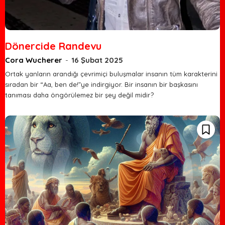
Dönercide Randevu
Cora Wucherer
-
16 Şubat 2025
Ortak yanların arandığı çevrimiçi buluşmalar insanın tüm karakterini
sıradan bir “Aa, ben de!”ye indirgiyor. Bir insanın bir başkasını
tanıması daha öngörülemez bir şey değil midir?