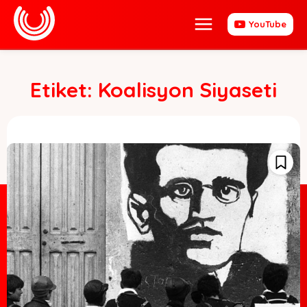
YouTube
Etiket:
Koalisyon Siyaseti