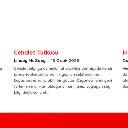
Cehalet Tutkusu
İ
Linsey McGoey
-
15 Ocak 2025
Da
na
Cehalet bilgi ya da malumat eksikliğinden ziyade kendi
Hi
içinde toplumsal ve politik yapıları şekillendirme
döv
kapasitesine sahip aktif bir güçtür. Özgürleşmenin yeni
ola
türlerinin mümkün olduğuna inanmamızı sağlayan şey
dü
bilgi değil, cehalettir.