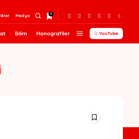
0
likler
Medya
at
Bilim
Monografiler
YouTube
i