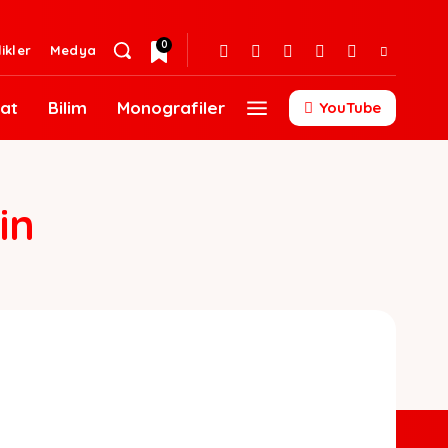
0
likler
Medya
at
Bilim
Monografiler
YouTube
in