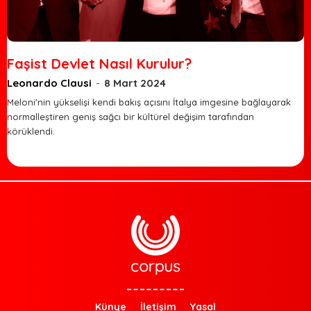
Faşist Devlet Nasıl Kurulur?
Leonardo Clausi
-
8 Mart 2024
Meloni'nin yükselişi kendi bakış açısını İtalya imgesine bağlayarak
normalleştiren geniş sağcı bir kültürel değişim tarafından
körüklendi.
Künye
İletişim
Yasal