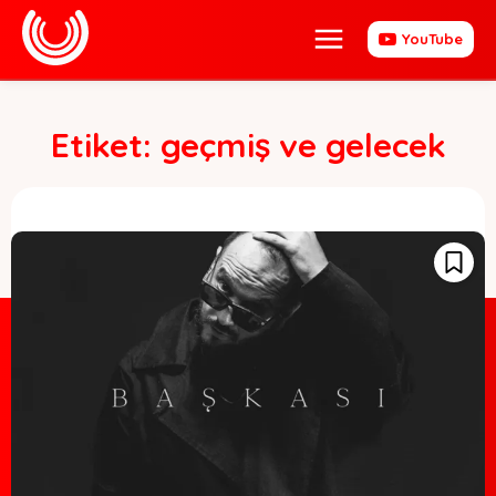
YouTube
Etiket:
geçmiş ve gelecek