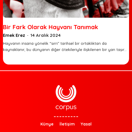
Bir Fark Olarak Hayvanı Tanımak
Emek Erez
-
14 Aralık 2024
Hayvanın insana yönelik “sırrı” tarihsel bir ortaklıktan da
kaynaklanır, bu dünyanın diğer ötekileriyle ilişkilenen bir yan taşır...
Künye
İletişim
Yasal