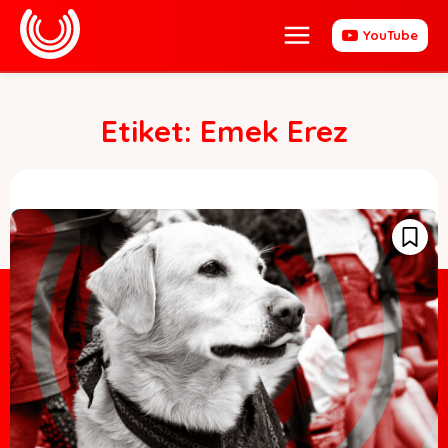
YouTube
Etiket:
Emek Erez