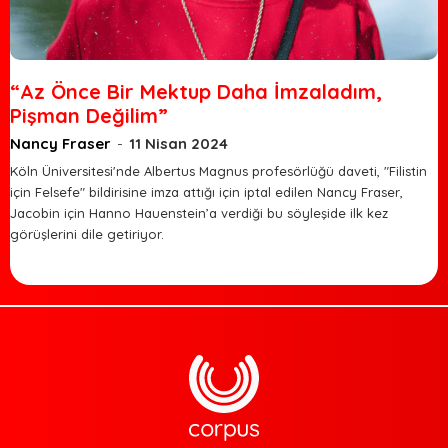
“Az Önce Bir Mektup Daha İmzaladım,
Pişman Değilim”
Nancy Fraser
-
11 Nisan 2024
Köln Üniversitesi'nde Albertus Magnus profesörlüğü daveti, "Filistin
için Felsefe" bildirisine imza attığı için iptal edilen Nancy Fraser,
Jacobin için Hanno Hauenstein’a verdiği bu söyleşide ilk kez
görüşlerini dile getiriyor.