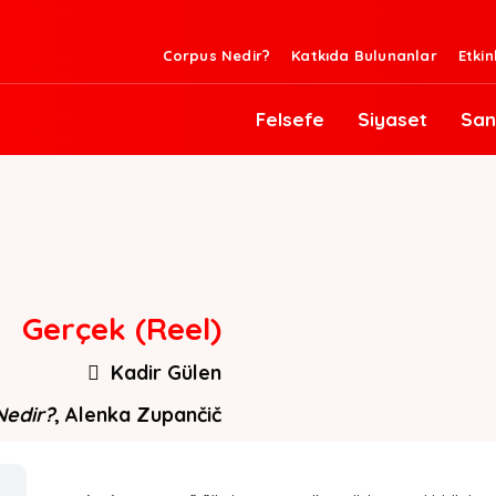
Corpus Nedir?
Katkıda Bulunanlar
Etkin
Felsefe
Siyaset
San
Gerçek (Reel)
Kadir Gülen
Nedir?
, Alenka Zupančič