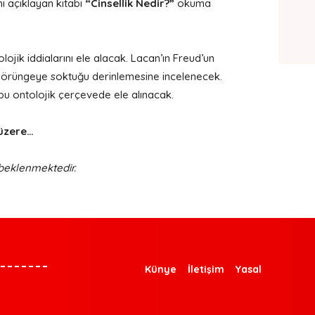
nı açıklayan kitabı
“Cinsellik Nedir?”
okuma
ojik iddialarını ele alacak. Lacan’ın Freud’un
bir yörüngeye soktuğu derinlemesine incelenecek.
 bu ontolojik çerçevede ele alınacak.
 üzere…
 beklenmektedir.
Künye
İletişim
Yasal