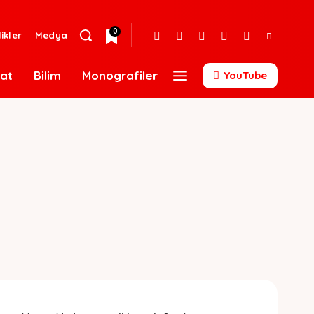
0
likler
Medya
at
Bilim
Monografiler
YouTube