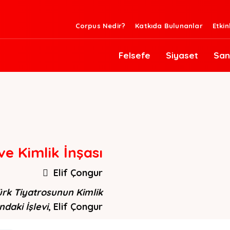
Corpus Nedir?
Katkıda Bulunanlar
Etkin
Felsefe
Siyaset
San
ve Kimlik İnşası
Elif Çongur
Türk Tiyatrosunun Kimlik
ndaki İşlevi
, Elif Çongur