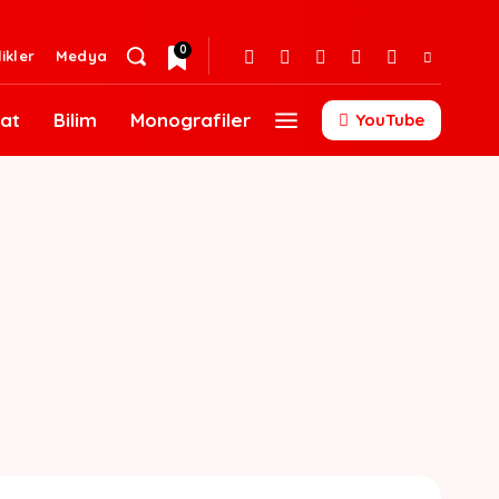
0
likler
Medya
at
Bilim
Monografiler
YouTube