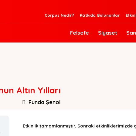
Corpus Nedir?
Katkıda Bulunanlar
Etkin
Felsefe
Siyaset
San
un Altın Yılları
Funda Şenol
Etkinlik tamamlanmıştır. Sonraki etkinliklerimizd