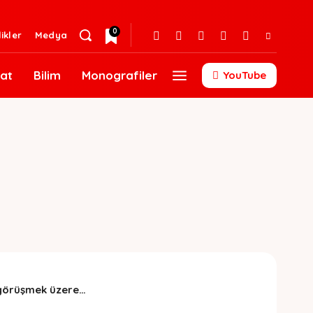
0
likler
Medya
at
Bilim
Monografiler
YouTube
e görüşmek üzere…