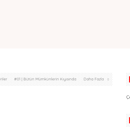
iler
#01 | Bütün Mümkünlerin Kıyısında
Daha Fazla
Ç