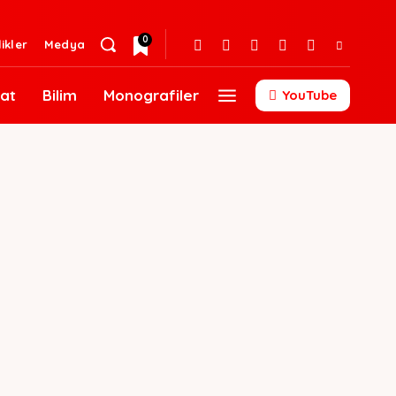
0
likler
Medya
at
Bilim
Monografiler
YouTube